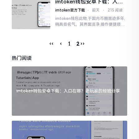
imtoken钱包安卓下载：入口
着实较为便利。
在哪？老玩家的经验分享
imtoken官方下载
⋅
前天
⋅
215 阅读
imtoken钱包此物,于国内币圈混迹多年,
稍具些名气。其界面洁净,操作便捷顺手,
所支持的币种数量亦颇为可观,诸如ET
H、BSC、TRON等这般主流链均可装
入。
‹‹
‹
1
››
2
热门阅读
imtoken钱包安卓下载：入口在哪？老玩家的经验分享