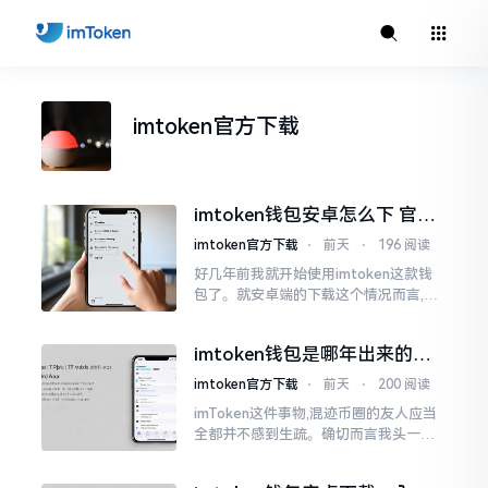
imtoken官方下载
imtoken钱包安卓怎么下 官方
渠道避坑指南
imtoken官方下载
⋅
前天
⋅
196 阅读
好几年前我就开始使用imtoken这款钱
包了。就安卓端的下载这个情况而言,实
际上并没有像想象出来的那样困难,不过
其中所存在的坑亦是着实不少的。不少
imtoken钱包是哪年出来的？
人在下载的时候
一文给你说清楚
imtoken官方下载
⋅
前天
⋅
200 阅读
imToken这件事物,混迹币圈的友人应当
全都并不感到生疏。确切而言我头一回
听闻它的时刻,仍处于思考这究竟是什么
的状态。随后自身进行了使用操作,发觉