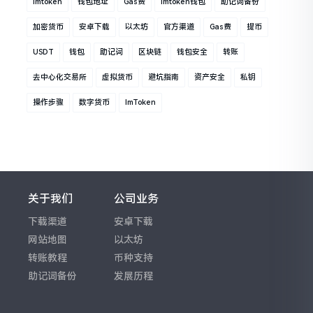
Imtoken
钱包地址
Gas费
Imtoken钱包
助记词备份
加密货币
安卓下载
以太坊
官方渠道
Gas费
提币
USDT
钱包
助记词
区块链
钱包安全
转账
去中心化交易所
虚拟货币
避坑指南
资产安全
私钥
操作步骤
数字货币
ImToken
关于我们
公司业务
下载渠道
安卓下载
网站地图
以太坊
转账教程
币种支持
助记词备份
发展历程