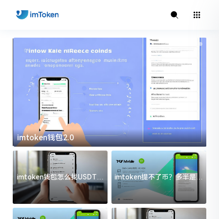
imtoken官方下载
i
imtoken钱包怎么找USDT地
imtoken提不了币？多半是这
址？三步搞定不踩坑
几件事没处理好