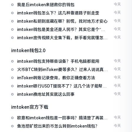
我是丘imtoken来拯救你的钱包
今天
imtoken钱包怎么下？这几种靠谱路子别走歪
今天
imtoken私钥到底藏在哪？别慌，找对地方才安心
今天
imtoken钱包是美金还是人民币？其实它是个“多
今天
面手”
imtoken宣传视频大全集下载，新手看完就懂怎么
今天
用
imtoken钱包2.0
imtoken钱包支持哪些设备？手机电脑都能用
今天
火币BTC转到imToken要等多久？过来人说说真实
今天
情况
imToken转账记录查询，教你正确查看方法
今天
imtoken银行USDT提现不了？这几个法子能帮你
今天
搞定
imtoken换地址其实就这么回事
今天
imtoken官方下载
欧意和imtoken钱包是一回事吗？搞清楚了再装钱
今天
包
鱼池挖矿挖出来的币怎么转到imtoken钱包？
今天