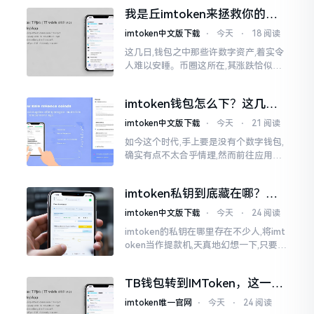
心生畏惧,担心转错链导致币消失不见
我是丘imtoken来拯救你的钱
包
imtoken中文版下载
⋅
今天
⋅
18 阅读
这几日,钱包之中那些许数字资产,着实令
人难以安睡。币圈这所在,其涨跌恰似翻
书那般迅速,昨日尚呈飘红之态，今日已
然绿得人心慌慌。众多人手中紧握着一
imtoken钱包怎么下？这几种
堆币
靠谱路子别走歪
imtoken中文版下载
⋅
今天
⋅
21 阅读
如今这个时代,手上要是没有个数字钱包,
确实有点不太合乎情理,然而前往应用商
店搜索“imtoken”,呈现出来的结果各式
各样,实在是让人头疼不已。有些看起来
imtoken私钥到底藏在哪？别
似乎相似
慌，找对地方才安心
imtoken中文版下载
⋅
今天
⋅
24 阅读
imtoken的私钥在哪里存在不少人,将imt
oken当作提款机,天真地幻想一下,只要把
密码输入进去了事情就会顺顺利利的。
然而,实际并不如此
TB钱包转到IMToken，这一步
别走错
imtoken唯一官网
⋅
今天
⋅
24 阅读