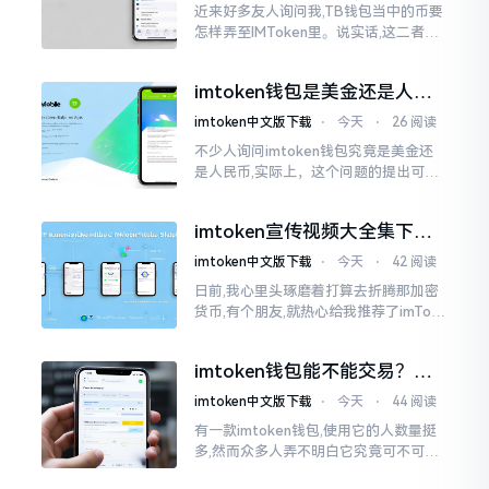
近来好多友人询问我,TB钱包当中的币要
怎样弄至IMToken里。说实话,这二者皆
是钱包,并无什么高低贵贱之分,然而在操
作方面的确得细致些。好多人转着转着
imtoken钱包是美金还是人民
就迷糊了
币？其实它是个“多面手”
imtoken中文版下载
⋅
今天
⋅
26 阅读
不少人询问imtoken钱包究竟是美金还
是人民币,实际上，这个问题的提出可谓
是有些“外行人”的意味了。imtoken根本
就不会去发行属于自身的货币,它仅仅是
imtoken宣传视频大全集下
一个“钱包”而已
载，新手看完就懂怎么用
imtoken中文版下载
⋅
今天
⋅
42 阅读
日前,我心里头琢磨着打算去折腾那加密
货币,有个朋友,就热心给我推荐了imTok
en,还着重讲这可是个老资格的钱包哩。
之后,我去到网上搜索了一番,嘿
imtoken钱包能不能交易？一
文说清楚
imtoken中文版下载
⋅
今天
⋅
44 阅读
有一款imtoken钱包,使用它的人数量挺
多,然而众多人弄不明白它究竟可不可以
进行交易。说实话,此问题问得很实在。