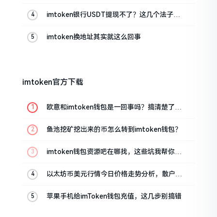
imtoken银行USDT提现不了？这几个法子能
帮你搞定
imtoken换地址其实就这么回事
imtoken官方下载
欧意和imtoken钱包是一回事吗？搞清楚了再
装钱包
鱼池挖矿挖出来的币怎么转到imtoken钱包？
imtoken钱包资源吧在哪找，这些坑我帮你趟
过
以太坊币美元行情今日价格走势分析，散户如
何避免追涨杀跌被套牢
苹果手机给imToken钱包充值，这几步别搞错