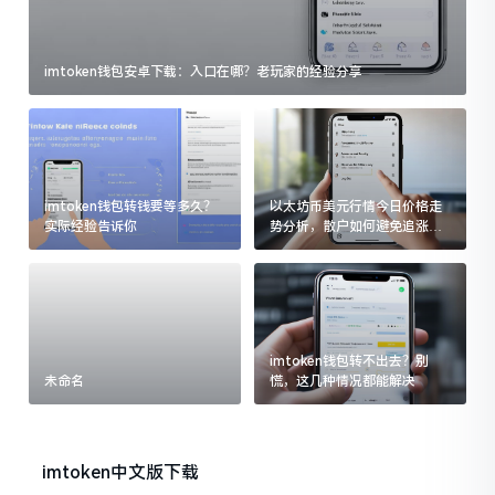
imtoken钱包安卓下载：入口在哪？老玩家的经验分享
imtoken钱包转钱要等多久？
以太坊币美元行情今日价格走
实际经验告诉你
势分析，散户如何避免追涨杀
跌被套牢
imtoken钱包转不出去？别
未命名
慌，这几种情况都能解决
imtoken中文版下载