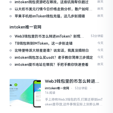
imtoken钱包资源吧在哪找，这些坑我帮你趟过
昨天
以太坊币美元行情今日价格走势分析，散户如何避
昨天
免追涨杀跌被套牢
苹果手机给imToken钱包充值，这几步别搞错
昨天
imtoken唯一官网
Web3钱包里的币怎么转进imToken？别慌，
53分钟前
三步搞定
TB钱包转到IMToken，这一步别走错
今天
比特堡特派大明星是谁？说实话，我真没搞明白
今天
imtoken钱包怎么买usdt？老手教你简单三步搞定
今天
imtoken提币地址在哪找？手把手教你快速查看
昨天
Web3钱包里的币怎么转进
imToken？别慌，三步搞定
imtoken唯一官网
⋅
53分钟前
⋅
14 阅读
手上持有Web3钱包的币,打算迁移到imT
oken里存放,这件事情实际上没那么神秘
莫测。好多人一听闻“跨链”、“转账”就