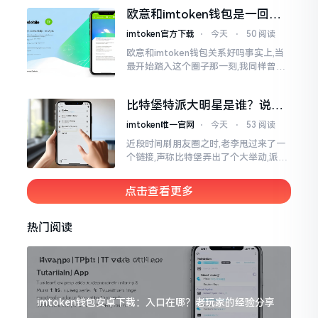
钱包和交易所原本就是不同的事物,像是
欧意和imtoken钱包是一回事
存钱罐与菜市场那般
吗？搞清楚了再装钱包
imtoken官方下载
⋅
今天
⋅
50 阅读
欧意和imtoken钱包关系好吗事实上,当
最开始踏入这个圈子那一刻,我同样曾因
这两者之名而陷入困惑,觉得好似有着同
一母体渊源所致的关联。而后随着时间
比特堡特派大明星是谁？说实
推移才逐渐明晰
话，我真没搞明白
imtoken唯一官网
⋅
今天
⋅
53 阅读
近段时间刷朋友圈之时,老李甩过来了一
个链接,声称比特堡弄出了个大举动,派遣
了个不知什么样明星前来站台。我点击
进入查看,哎呀不得了,满屏幕都是“重
点击查看更多
磅”、“首发”、“独家”
热门阅读
imtoken钱包安卓下载：入口在哪？老玩家的经验分享