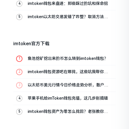
imtoken钱包来盘道：那些踩过的坑和保命招
imtoken以太坊交易发错了咋整？取消方法告
诉你
imtoken官方下载
鱼池挖矿挖出来的币怎么转到imtoken钱包？
imtoken钱包资源吧在哪找，这些坑我帮你趟
过
以太坊币美元行情今日价格走势分析，散户如
何避免追涨杀跌被套牢
苹果手机给imToken钱包充值，这几步别搞错
imtoken钱包资产为零怎么找回？老张教你几
招