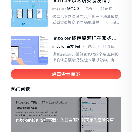
imtoken以太坊交易发错了咋
为畅快
整？取消方法告诉你
imtoken钱包2.0
⋅
昨天
⋅
44 阅读
这事儿平常得很常见,手抖一下地址填错,
或者金额填多,心里猛地咯噔一下。imto
ken里的以太坊那交易,本质乃是一锤子
买卖啊,一旦提交到区块链之上
imtoken钱包资源吧在哪找，
这些坑我帮你趟过
imtoken官方下载
⋅
昨天
⋅
44 阅读
讲真,imtoken钱包资源吧这个东西,网络
上的信息繁杂混乱,让人难以分辨。有的
人声称那是官方途径,有的人则表示是第
三方进行的搬运。倘若找对了资源
点击查看更多
热门阅读
imtoken钱包安卓下载：入口在哪？老玩家的经验分享