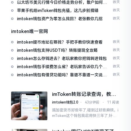
以太坊币美元行情今日价格走势分析，散户如何避
昨天
免追涨杀跌被套牢
苹果手机给imToken钱包充值，这几步别搞错
昨天
imtoken钱包资产为零怎么找回？老张教你几招
昨天
imtoken唯一官网
imtoken提币地址在哪找？手把手教你快速查看
昨天
imtoken钱包支持USDT吗？转账提现全攻略
昨天
imtoken怎么存钱进去？老玩家教你把钱转进钱包
昨天
imtoken钱包手续费怎么省？老玩家告诉你几个实
昨天
在招
imtoken钱包有借贷功能吗？靠谱不靠谱一文说清
昨天
楚
imToken转账记录查询，教你
正确查看方法
imtoken钱包2.0
⋅
43分钟前
⋅
11 阅读
搞加密货币好些年了,碰到过好些麻烦。i
mToken这个钱包我启用快三年了,针对
转账记录查询这事儿,老是有人前来咨询
官网位置在哪儿。事实上,最初接触之际