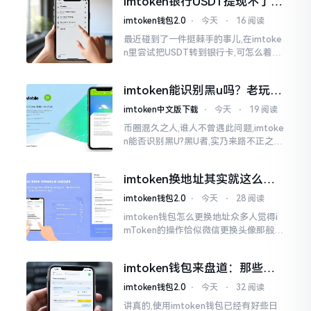
imtoken银行USDT提现不了？
我也疑惑过一阵子
这几个法子能帮你搞定
imtoken钱包2.0
⋅
今天
⋅
16 阅读
最近碰到了一件挺棘手的事儿,在imtoke
n里尝试把USDT转到银行卡,可怎么着都
没法成功提现,可以想见,其间是经历了一
阵子的颠折与腾磨。没想到前前后后这
imtoken能识别黑u吗？老玩家
么时长
告诉你真相
imtoken中文版下载
⋅
今天
⋅
19 阅读
币圈混久之人,谁人不曾遇此问题,imtoke
n能否识别黑U?黑U者,实乃来路不正之钱
耳,或涉诈骗关联某一些,或有洗钱相关某
一类,诸多之人害怕收黑U致己惹于麻烦
imtoken换地址其实就这么回
事
imtoken钱包2.0
⋅
今天
⋅
28 阅读
imtoken钱包怎么更换地址众多人觉得i
mToken的操作恰似微信更换头像那般简
便,唯有直接点一下便可轻易完成。可是
实际情形并非这样,imToken的地址是依
imtoken钱包来盘道：那些踩
据助记词来生成的,通俗讲
过的坑和保命招
imtoken钱包2.0
⋅
今天
⋅
32 阅读
讲真的,使用imtoken钱包已经有好些日