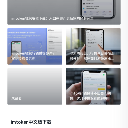
imtoken钱包安卓下载：入口在哪？老玩家的经验分享
imtoken钱包转钱要等多久？
以太坊币美元行情今日价格走
实际经验告诉你
势分析，散户如何避免追涨杀
跌被套牢
imtoken钱包转不出去？别
未命名
慌，这几种情况都能解决
imtoken中文版下载