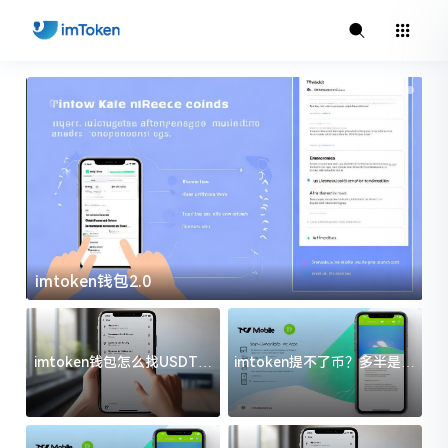
imtoken钱包2.0
i
imtoken钱包怎么找USDT地
imtoken提不了币？多半是这
址？三步搞定不踩坑
几件事没处理好