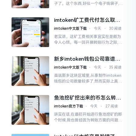
子了。这个东西,好似一个电子钱袋子,里
面装着你那些数字资产。有的人使用起
来一帆风顺、毫无阻碍,有的人使用起来
imtoken矿工费代付怎么取
却提心吊胆、神经紧绷。
消？老手教你几招
imtoken中文版下载
⋅
今天
⋅
30 阅读
老实讲，这矿工费相关事宜实在是颇为
令人心烦。每一回开展转账行为之际,就
好比投身于抽奖活动那样,压根没办法晓
得紧接着的下一秒会扣掉多少手续费。
新乡imtoken钱包公司靠谱
时隔多年
吗？普通人怎么避坑
imtoken中文版下载
⋅
今天
⋅
35 阅读
虽说新乡这块区域里,从事制作imtoken
钱包的公司数量较多了,然而实际上真正
值得信赖靠谱的却没几个。友人先前寻
觅过一家公司,表示那家公司声称能够给
鱼池挖矿挖出来的币怎么转到
予协助进行操作的
imtoken钱包？
imtoken官方下载
⋅
今天
⋅
27 阅读
讲实在话,在最初开始进行鱼池挖矿的那
个时候,我也曾经因为转账方面的问题而
被卡住了好多次。挖出来的矿币堆积在
了鱼池账户之中,看起来的确让人感觉颇