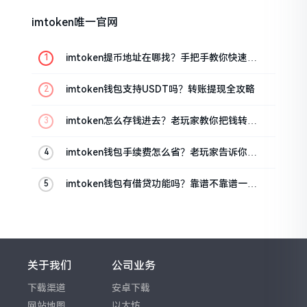
imtoken唯一官网
imtoken提币地址在哪找？手把手教你快速查
看
imtoken钱包支持USDT吗？转账提现全攻略
imtoken怎么存钱进去？老玩家教你把钱转进
钱包
imtoken钱包手续费怎么省？老玩家告诉你几
个实在招
imtoken钱包有借贷功能吗？靠谱不靠谱一文
说清楚
关于我们
公司业务
下载渠道
安卓下载
网站地图
以太坊