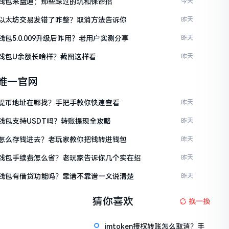
ken钱包来盘道：那些踩过的坑和保命招
今天
ken以太坊交易发错了咋整？取消方法告诉你
昨天
en钱包5.0.009升级后咋用？老用户实测分享
昨天
en钱包U余额长啥样？截图这样看
昨天
en唯一官网
ken提币地址在哪找？手把手教你快速查看
昨天
en钱包支持USDT吗？转账提现全攻略
昨天
ken怎么存钱进去？老玩家教你把钱转进钱包
昨天
ken钱包手续费怎么省？老玩家告诉你几个实在招
昨天
ken钱包有借贷功能吗？靠谱不靠谱一文说清楚
昨天
猜你喜欢
换一换
imtoken授权转账怎么取消？手