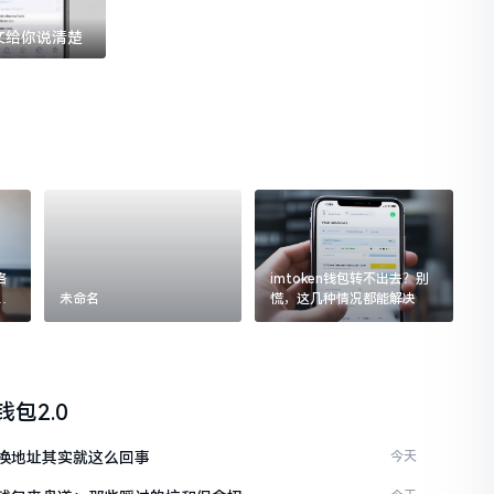
一文给你说清楚
格
imtoken钱包转不出去？别
追
未命名
慌，这几种情况都能解决
n钱包2.0
en换地址其实就这么回事
今天