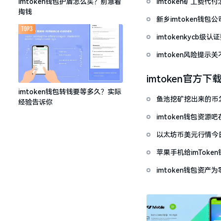
imtoken矿工费
imtoken钱包护盾怎么买？别急着
掏钱
新乡imtoken钱
TOP3
imtokenkycb级认
imtoken风险提
imtoken官方下
imtoken钱包转钱要等多久？实际
鱼池挖矿挖出来的币怎
经验告诉你
imtoken钱包资
以太坊币美元行情今
套牢
苹果手机给imTok
imtoken钱包资