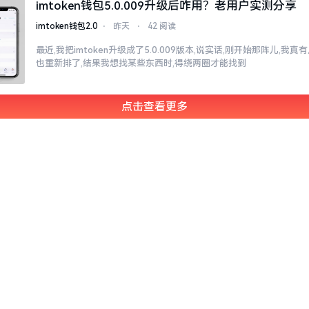
imtoken钱包5.0.009升级后咋用？老用户实测分享
imtoken钱包2.0
⋅
昨天
⋅
42 阅读
最近,我把imtoken升级成了5.0.009版本,说实话,刚开始那阵儿,我
也重新排了,结果我想找某些东西时,得绕两圈才能找到
点击查看更多