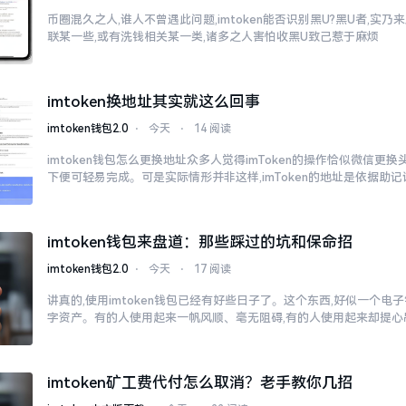
币圈混久之人,谁人不曾遇此问题,imtoken能否识别黑U?黑U者,实
联某一些,或有洗钱相关某一类,诸多之人害怕收黑U致己惹于麻烦
imtoken换地址其实就这么回事
imtoken钱包2.0
⋅
今天
⋅
14 阅读
imtoken钱包怎么更换地址众多人觉得imToken的操作恰似微信更
下便可轻易完成。可是实际情形并非这样,imToken的地址是依据助记
imtoken钱包来盘道：那些踩过的坑和保命招
imtoken钱包2.0
⋅
今天
⋅
17 阅读
讲真的,使用imtoken钱包已经有好些日子了。这个东西,好似一个电
字资产。有的人使用起来一帆风顺、毫无阻碍,有的人使用起来却提心
imtoken矿工费代付怎么取消？老手教你几招