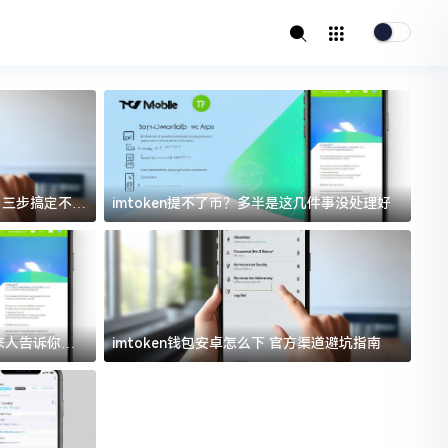
址？三步搞定不踩
imtoken提不了币？多半是这几件事没处理好
i
过来人告诉你门
imtoken钱包安卓怎么下 官方渠道避坑指南