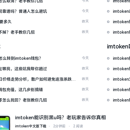
代付怎么取消？老手教你几招
今天
imto
包公司靠谱吗？普通人怎么避坑
今天
imto
证要多久
昨天
imtok
示关不掉？老手教你几招
昨天
imtok
载
imtok
么转到imtoken钱包？
今天
imto
源吧在哪找，这些坑我帮你趟过
昨天
imtok
日价格走势分析，散户如何避免追涨杀跌被
昨天
imto
en钱包充值，这几步别搞错
昨天
imto
产为零怎么找回？老张教你几招
昨天
imto
imtoken能识别黑u吗？老玩家告诉你真相
imtoken中文版下载
⋅
2分钟前
⋅
2 阅读