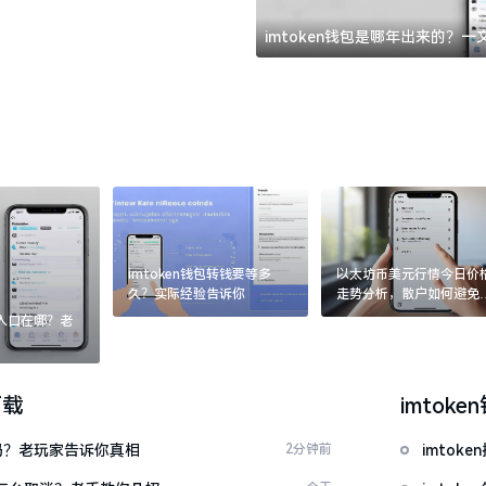
imtoken钱包是哪年出来的？
imtoken钱包转钱要等多
以太坊币美元行情今日价
久？实际经验告诉你
走势分析，散户如何避免
涨杀跌被套牢
：入口在哪？老
下载
imtoke
u吗？老玩家告诉你真相
2分钟前
imtok