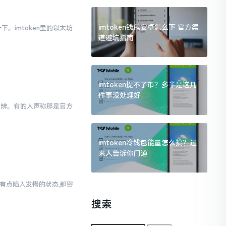
imtoken钱包安卓怎么下 官方渠
。imtoken里的以太坊
道避坑指南
imtoken提不了币？多半是这几
件事没处理好
以分辨。有的人声称那是官方
imtoken冷钱包能量怎么搞？过
来人告诉你门道
人有点陷入发懵的状态,那密
搜索