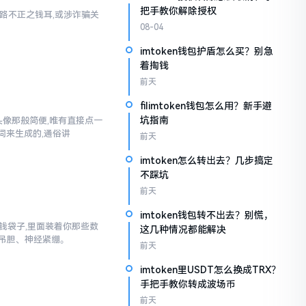
把手教你解除授权
乃来路不正之钱耳,或涉诈骗关
08-04
imtoken钱包护盾怎么买？别急
着掏钱
前天
filimtoken钱包怎么用？新手避
坑指南
换头像那般简便,唯有直接点一
词来生成的,通俗讲
前天
imtoken怎么转出去？几步搞定
不踩坑
前天
imtoken钱包转不出去？别慌，
子钱袋子,里面装着你那些数
这几种情况都能解决
吊胆、神经紧绷。
前天
imtoken里USDT怎么换成TRX？
手把手教你转成波场币
前天