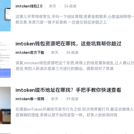
imtoken钱包2.0
⋅
昨天
⋅
34 阅读
这事儿平常得很常见,手抖一下地址填错,或者金额填多,心里猛地咯噔一下
那交易,本质乃是一锤子买卖啊,一旦提交到区块链之上
imtoken钱包资源吧在哪找，这些坑我帮你趟过
imtoken官方下载
⋅
昨天
⋅
36 阅读
讲真,imtoken钱包资源吧这个东西,网络上的信息繁杂混乱,让人难
途径,有的人则表示是第三方进行的搬运。倘若找对了资源
imtoken提币地址在哪找？手把手教你快速查看
imtoken唯一官网
⋅
昨天
⋅
39 阅读
在借助imToken开展收币发币行为之际,初次将界面打开,着实会使得
密麻麻的按钮,多得以至于如同迷宫一样。好多人纷纷询问我