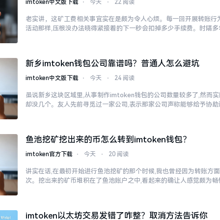
imtoken中文版下载
⋅
今天
⋅
22 阅读
老实讲，这矿工费相关事宜实在是颇为令人心烦。每一回开展转账行为
活动那样,压根没办法晓得紧接着的下一秒会扣掉多少手续费。时隔多
新乡imtoken钱包公司靠谱吗？普通人怎么避坑
imtoken中文版下载
⋅
今天
⋅
24 阅读
虽说新乡这块区域里,从事制作imtoken钱包的公司数量较多了,然
却没几个。友人先前寻觅过一家公司,表示那家公司声称能够给予协助
鱼池挖矿挖出来的币怎么转到imtoken钱包？
imtoken官方下载
⋅
今天
⋅
20 阅读
讲实在话,在最初开始进行鱼池挖矿的那个时候,我也曾经因为转账方
次。挖出来的矿币堆积在了鱼池账户之中,看起来的确让人感觉颇为畅
imtoken以太坊交易发错了咋整？取消方法告诉你