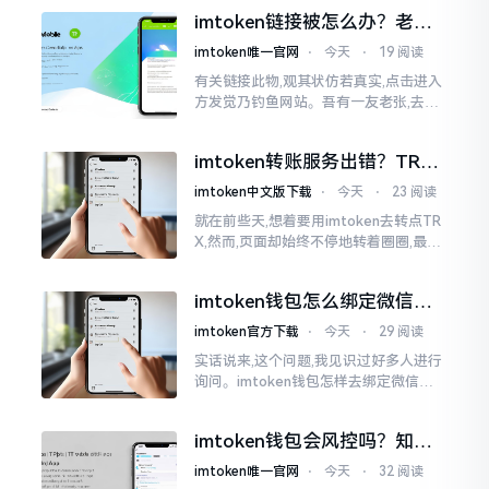
问题颇为常见的,多数情形下并非是软件
imtoken链接被怎么办？老币
出了故障
民的血泪教训告诉你
imtoken唯一官网
⋅
今天
⋅
19 阅读
有关链接此物,观其状仿若真实,点击进入
方发觉乃钓鱼网站。吾有一友老张,去年
便是如此遭致损失,助记词一旦泄露,钱包
内之USDT刹那间被转账清空。此事态
imtoken转账服务出错？TRX
转不出去别慌，这几招试试
imtoken中文版下载
⋅
今天
⋅
23 阅读
就在前些天,想着要用imtoken去转点TR
X,然而,页面却始终不停地转着圈圈,最终
弹出来了“转账服务出错”这样的提示。
说实话,在那一瞬间
imtoken钱包怎么绑定微信？
答案可能让你失望
imtoken官方下载
⋅
今天
⋅
29 阅读
实话说来,这个问题,我见识过好多人进行
询问。imtoken钱包怎样去绑定微信呢?
答案是极为简单的,那便是绑不上。我方
才未信,经历了好长一段时间的反复尝
imtoken钱包会风控吗？知乎
试。随后予以明晰
上的说法靠不靠谱，老币民告
imtoken唯一官网
⋅
今天
⋅
32 阅读
诉你