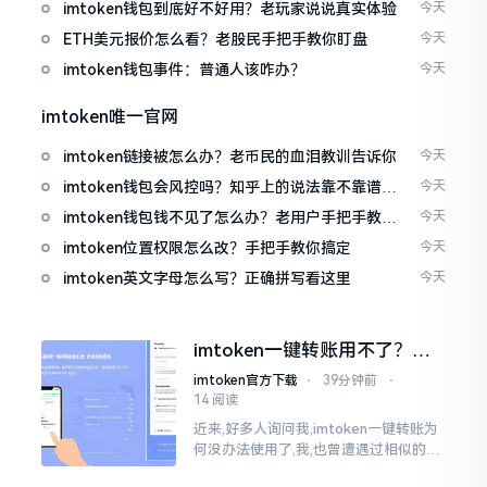
imtoken钱包到底好不好用？老玩家说说真实体验
今天
ETH美元报价怎么看？老股民手把手教你盯盘
今天
imtoken钱包事件：普通人该咋办？
今天
imtoken唯一官网
imtoken链接被怎么办？老币民的血泪教训告诉你
今天
imtoken钱包会风控吗？知乎上的说法靠不靠谱，
今天
老币民告诉你
imtoken钱包钱不见了怎么办？老用户手把手教你
今天
找回
imtoken位置权限怎么改？手把手教你搞定
今天
imtoken英文字母怎么写？正确拼写看这里
今天
imtoken一键转账用不了？别
慌，这几个办法试试
imtoken官方下载
⋅
39分钟前
⋅
14 阅读
近来,好多人询问我,imtoken一键转账为
何没办法使用了,我,也曾遭遇过相似的状
况,一番折腾之后才弄清楚。实际上,这个