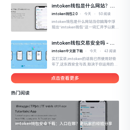
些日子碰到了这样的事,当他满心忐忑地
imtoken钱包是什么网站？一
打开钱包查看时
文说清楚这玩意
imtoken钱包2.0
⋅
今天
⋅
50 阅读
imtoken钱包是什么网站当你脑海中浮
现出“imtoken钱包”这一词汇并予以索求
之时,内心所想往往不外乎“此物究竟是何
种平台”。事实上,初次听闻imtoken之际,
imtoken钱包交易安全吗 - 老
我也曾短暂错愕
用户的一些心里话
imtoken中文版下载
⋅
今天
⋅
43 阅读
实打实讲,imtoken的话我已然使用好些
年了,这东西安全与否,取决于你运用的方
式。钱包自身不存在问题,然而众多人之
所以失败,在于贪图便宜以及偷懒。我目
点击查看更多
睹过非常多的人
热门阅读
imtoken钱包安卓下载：入口在哪？老玩家的经验分享