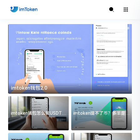
imtoken钱包2.0
i
imtoken钱包怎么找USDT地
imtoken提不了币？多半是这
址？三步搞定不踩坑
几件事没处理好