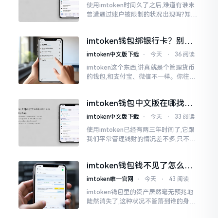
使用imtoken时间久了之后,难道有谁未
曾遭遇过账户被限制的状况出现吗?知乎
上面为此吵得乱成一团,当中有人声称风
控是虚假的,还有人表示自己天天都被限
imtoken钱包绑银行卡？别折
制。
腾了，真相是这样的
imtoken中文版下载
⋅
今天
⋅
36 阅读
imtoken这个东西,讲真就是个管理货币
的钱包,和支付宝、微信不一样。你往里
面存的是比特币、以太坊这类虚拟货币,
并非人民币。好多人初次使用时
imtoken钱包中文版在哪找？
老手教你避坑
imtoken中文版下载
⋅
今天
⋅
33 阅读
使用imtoken已经有两三年时间了,它跟
我们平常管理钱财的情况差不多,只不过
它是用于管理数字资产的。然而在网上
搜索“imtoken钱包官网中文版”,会跳出
imtoken钱包钱不见了怎么
许许多多的链接
办？老用户手把手教你找回
imtoken唯一官网
⋅
今天
⋅
43 阅读
imtoken钱包里的资产居然毫无预兆地
陡然消失了,这种状况不管落到谁的身上,
只怕都会心急如焚。我有个朋友就在前