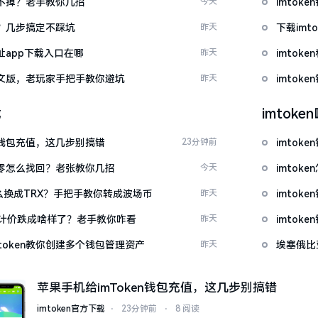
示关不掉？老手教你几招
今天
imto
去？几步搞定不踩坑
昨天
下载im
网址app下载入口在哪
昨天
imtok
载中文版，老玩家手把手教你避坑
昨天
imto
载
imtok
en钱包充值，这几步别搞错
23分钟前
imtok
产为零怎么找回？老张教你几招
今天
imto
T怎么换成TRX？手把手教你转成波场币
昨天
imto
元计价跌成啥样了？老手教你咋看
昨天
imto
token教你创建多个钱包管理资产
昨天
埃塞俄比
苹果手机给imToken钱包充值，这几步别搞错
imtoken官方下载
⋅
23分钟前
⋅
8 阅读