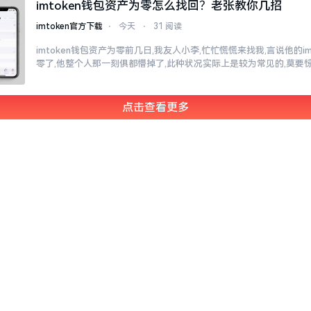
imtoken钱包资产为零怎么找回？老张教你几招
imtoken官方下载
⋅
今天
⋅
31 阅读
imtoken钱包资产为零前几日,我友人小李,忙忙慌慌来找我,言说他的i
零了,他整个人那一刻俱都懵掉了,此种状况实际上是较为常见的,莫要
点击查看更多