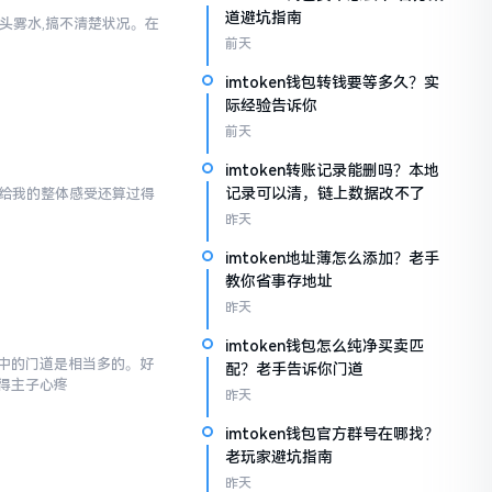
道避坑指南
一头雾水,搞不清楚状况。在
前天
imtoken钱包转钱要等多久？实
际经验告诉你
前天
imtoken转账记录能删吗？本地
记录可以清，链上数据改不了
en给我的整体感受还算过得
昨天
imtoken地址薄怎么添加？老手
教你省事存地址
昨天
imtoken钱包怎么纯净买卖匹
,其中的门道是相当多的。好
配？老手告诉你门道
得主子心疼
昨天
imtoken钱包官方群号在哪找？
老玩家避坑指南
昨天