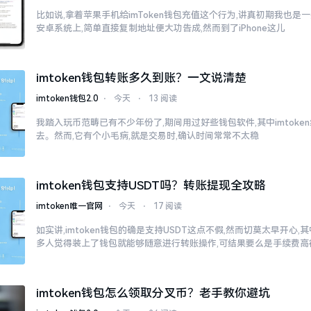
比如说,拿着苹果手机给imToken钱包充值这个行为,讲真初期我也是
安卓系统上,简单直接复制地址便大功告成,然而到了iPhone这儿
imtoken钱包转账多久到账？一文说清楚
imtoken钱包2.0
⋅
今天
⋅
13 阅读
我踏入玩币范畴已有不少年份了,期间用过好些钱包软件,其中imtok
去。然而,它有个小毛病,就是交易时,确认时间常常不太稳
imtoken钱包支持USDT吗？转账提现全攻略
imtoken唯一官网
⋅
今天
⋅
17 阅读
如实讲,imtoken钱包的确是支持USDT这点不假,然而切莫太早开心
多人觉得装上了钱包就能够随意进行转账操作,可结果要么是手续费高
imtoken钱包怎么领取分叉币？老手教你避坑