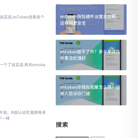
imtoken钱包硬件设置全攻略，
实话,imToken自身是个
这样用更安全
imtoken提不了币？多半是这几
件事没处理好
个了说实话,有关imtoke
imtoken冷钱包能量怎么搞？过
来人告诉你门道
忐忑不安。B级认证究竟得等多
不一样
搜索