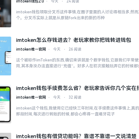
imtoken钱包2.0
⋅
今天
⋅
24 阅读
imtoken钱包领取分叉币这件事情,在圈子里面的人讨论得相当多,
个。分叉币实际上就是从原链fork出来的新的币种
imtoken怎么存钱进去？老玩家教你把钱转进钱包
imtoken唯一官网
⋅
今天
⋅
26 阅读
这个被称作imToken的东西,确切来讲就是个数字钱包,它跟我们平
同,其本身没办法直接进行“充值”。好多人在初次接触玩弄它的时候都
imtoken钱包手续费怎么省？老玩家告诉你几个实在
imtoken唯一官网
⋅
今天
⋅
32 阅读
imtoken这个钱包,我使用它已经快三年时间,在手续费这件事情上,
那段时间,每次进行转账的时候,都会心疼得一直嘬牙花子
imtoken钱包有借贷功能吗？靠谱不靠谱一文说清楚