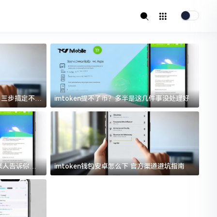
址？三步搞定不踩
imtoken提不了币？多半是这几件事没处理好
i
过来人告诉你门
imtoken钱包安卓怎么下 官方渠道避坑指南