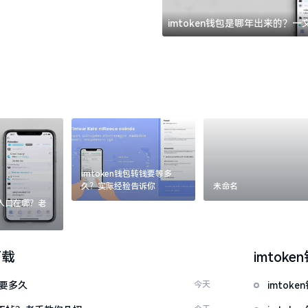
imtoken钱包是哪年出来的？
imtoken钱包转钱要等多
久？实际经验告诉你
未命名
：入口在哪？老
下载
imtoke
证要多久
今天
imto