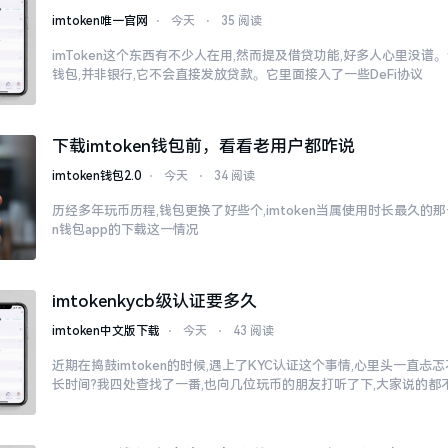
imtoken唯一官网
⋅
今天
⋅
35 阅读
imToken这个东西有不少人在用,然而提及借贷功能,好多人心里没谱。说
钱包,并非银行,它不会直接发放贷款。它里面接入了一些DeFi协议
下载imtoken钱包前，看看老用户都咋说
imtoken钱包2.0
⋅
今天
⋅
34 阅读
历经多年玩币历程,钱包更换了好些个,imtoken当属使用时长最久的那一
n钱包app的下载这一情况
imtokenkycb级认证要多久
imtoken中文版下载
⋅
今天
⋅
43 阅读
近期在捣鼓imtoken的时候,遇上了KYC认证这个事情,心里头一直
长时间?我四处查找了一番,也向几位玩币的朋友打听了下,大家说的都