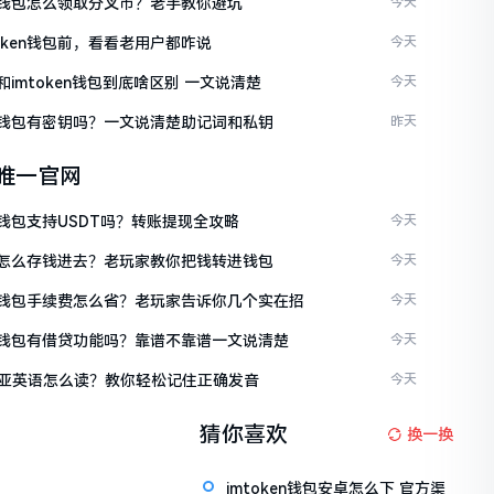
ken钱包怎么领取分叉币？老手教你避坑
今天
token钱包前，看看老用户都咋说
今天
en和imtoken钱包到底啥区别 一文说清楚
今天
ken钱包有密钥吗？一文说清楚助记词和私钥
昨天
en唯一官网
en钱包支持USDT吗？转账提现全攻略
今天
ken怎么存钱进去？老玩家教你把钱转进钱包
今天
ken钱包手续费怎么省？老玩家告诉你几个实在招
今天
ken钱包有借贷功能吗？靠谱不靠谱一文说清楚
今天
亚英语怎么读？教你轻松记住正确发音
今天
猜你喜欢
换一换
imtoken钱包安卓怎么下 官方渠