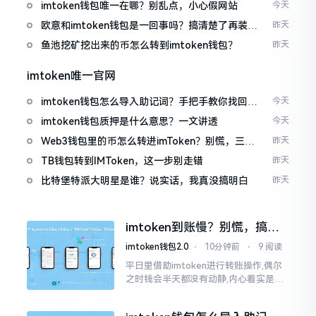
imtoken钱包唯一在哪？别乱点，小心假网站
今天
欧意和imtoken钱包是一回事吗？搞清楚了再装钱
昨天
包
鱼池挖矿挖出来的币怎么转到imtoken钱包？
昨天
imtoken唯一官网
imtoken钱包怎么导入助记词？手把手教你找回资
今天
产
imtoken钱包质押是什么意思？一文讲透
今天
Web3钱包里的币怎么转进imToken？别慌，三步
昨天
搞定
TB钱包转到IMToken，这一步别走错
昨天
比特堡特派大明星是谁？说实话，我真没搞明白
昨天
imtoken到账慢？别慌，搞懂
这几点比啥都强
imtoken钱包2.0
⋅
10分钟前
⋅
9 阅读
平日里借助imtoken进行转账操作,偶尔
之时钱会半天都没有动静,内心着实是挺
着急的。实际上这东西到账的快慢情况,
真的并非是它独自就能决定的。区块链