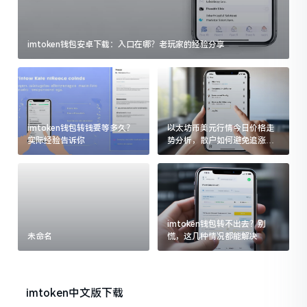
imtoken钱包安卓下载：入口在哪？老玩家的经验分享
imtoken钱包转钱要等多久？
以太坊币美元行情今日价格走
实际经验告诉你
势分析，散户如何避免追涨杀
跌被套牢
imtoken钱包转不出去？别
未命名
慌，这几种情况都能解决
imtoken中文版下载