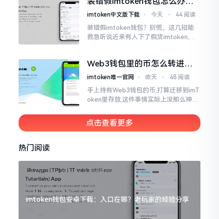
装错假imtoken钱包怎么办？
直忐忑不安。我折腾了好些日子
别慌，快卸载，这几招能救急
imtoken中文版下载
⋅
今天
⋅
44 阅读
装错假imtoken钱包？别慌，这几招能
救急听说近来有人下了假货imtoken,心
里必然怦怦一跳。这事物看起来如真品
一式,图标、名字皆仿得极像,然而其中全
Web3钱包里的币怎么转进
是陷阱。
imToken？别慌，三步搞定
imtoken唯一官网
⋅
昨天
⋅
48 阅读
手上持有Web3钱包的币,打算迁移到imT
oken里存放,这件事情实际上没那么神秘
莫测。好多人一听闻“跨链”、“转账”就
心生畏惧,担心转错链导致币消失不见
点击查看更多
热门阅读
imtoken钱包安卓下载：入口在哪？老玩家的经验分享