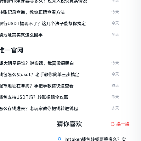
C转到imToken要等多久？过来人说说真实情况
今天
ken转账记录查询，教你正确查看方法
今天
ken银行USDT提现不了？这几个法子能帮你搞定
今天
en换地址其实就这么回事
今天
en唯一官网
派大明星是谁？说实话，我真没搞明白
今天
en钱包怎么买usdt？老手教你简单三步搞定
今天
ken提币地址在哪找？手把手教你快速查看
昨天
en钱包支持USDT吗？转账提现全攻略
昨天
ken怎么存钱进去？老玩家教你把钱转进钱包
昨天
猜你喜欢
换一换
imtoken钱包转钱要等多久？实