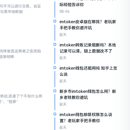
际经验告诉你
究竟可不可以进行交易。说实
罐与菜市场那般
08-04
imtoken安卓版在哪找？老玩家
手把手教你避开坑
前天
imtoken转账记录能删吗？本地
记录可以清，链上数据改不了
,我同样曾因这两者之名而陷
逐渐明晰
前天
imtoken钱包还能用吗 知乎上怎
么说
前天
新乡市imtoken钱包怎么用？新
举动,派遣了个不知什么样
乡老铁教你避坑
”、“独家”
前天
imtoken钱包移除权限怎么设
置？老玩家手把手教你
前天