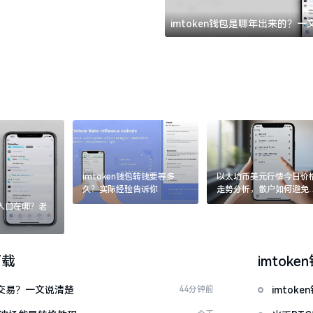
imtoken钱包是哪年出来的？
imtoken钱包转钱要等多
以太坊币美元行情今日价
久？实际经验告诉你
走势分析，散户如何避免
涨杀跌被套牢
：入口在哪？老
下载
imtoke
能交易？一文说清楚
44分钟前
imto