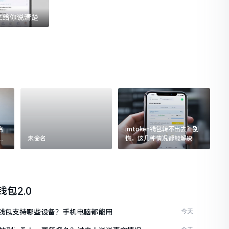
一文给你说清楚
格
imtoken钱包转不出去？别
追
未命名
慌，这几种情况都能解决
n钱包2.0
ken钱包支持哪些设备？手机电脑都能用
今天