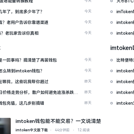
量 波场能量转换教程
今天
火币BT
了好几年了，到底多少年了？
今天
imTo
么下载？老用户告诉你靠谱渠道
今天
imto
u吗？老玩家告诉你真相
今天
imtok
载
imtok
钱包是一回事吗？搞清楚了再装钱包
今天
比特堡特
么转到imtoken钱包？
今天
imtok
源吧在哪找，这些坑我帮你趟过
昨天
imto
日价格走势分析，散户如何避免追涨杀跌被
昨天
imtok
en钱包充值，这几步别搞错
昨天
imto
imtoken钱包能不能交易？一文说清楚
imtoken中文版下载
⋅
44分钟前
⋅
12 阅读