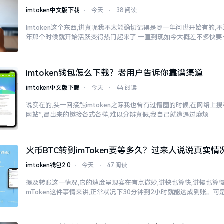
imtoken中文版下载
⋅
今天
⋅
38 阅读
Imtoken这个东西,讲真呢我不太能确切记得是哪一年问世开始有的,不过
年那个时候就开始活跃变得热门起来了,一直到现如今大概差不多快要
imtoken钱包怎么下载？老用户告诉你靠谱渠道
imtoken中文版下载
⋅
今天
⋅
44 阅读
说实在的,头一回接触imtoken之际我也曾有过懵圈的时候,在网络上搜寻“
网站”,冒出来的链接各式各样,难以分辨真假,我自己就遭遇过麻烦
火币BTC转到imToken要等多久？过来人说说真实情
imtoken钱包2.0
⋅
今天
⋅
47 阅读
提及转账这一情况,它的速度呈现实在有点微妙,讲快也算快,讲慢也算慢
mToken这件事情来讲,正常状况下30分钟到2小时就能达成到账。可