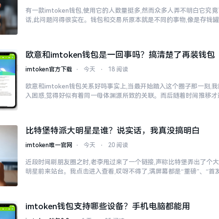
有一款imtoken钱包,使用它的人数量挺多,然而众多人弄不明白它
话,此问题问得很实在。钱包和交易所原本就是不同的事物,像是存钱
欧意和imtoken钱包是一回事吗？搞清楚了再装钱包
imtoken官方下载
⋅
今天
⋅
18 阅读
欧意和imtoken钱包关系好吗事实上,当最开始踏入这个圈子那一刻
入困惑,觉得好似有着同一母体渊源所致的关联。而后随着时间推移才
比特堡特派大明星是谁？说实话，我真没搞明白
imtoken唯一官网
⋅
今天
⋅
20 阅读
近段时间刷朋友圈之时,老李甩过来了一个链接,声称比特堡弄出了个大
明星前来站台。我点击进入查看,哎呀不得了,满屏幕都是“重磅”、“首发
imtoken钱包支持哪些设备？手机电脑都能用