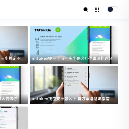
址？三步搞定不踩
imtoken提不了币？多半是这几件事没处理好
i
过来人告诉你门
imtoken钱包安卓怎么下 官方渠道避坑指南