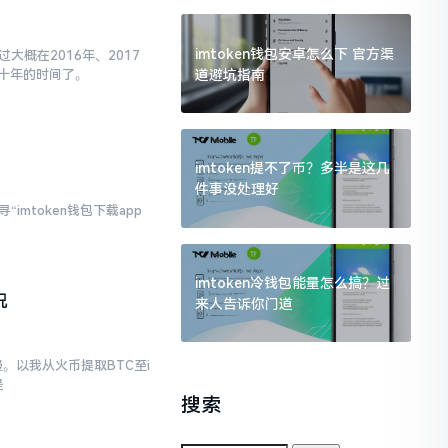
imtoken钱包安卓怎么下 官方渠
大概在2016年、2017
道避坑指南
十年的时间了。
imtoken提不了币？多半是这几
件事没处理好
imtoken钱包下载app
imtoken冷钱包能量怎么搞？过
况
来人告诉你门道
。以我从火币提取BTC至i
是
搜索