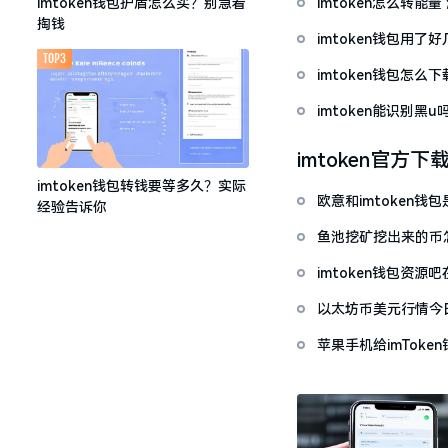
imtoken怎么转能
imtoken钱包护盾怎么买？别急着
掏钱
imtoken钱包用
TOP3
imtoken钱包怎
imtoken能识别黑
imtoken官方下
imtoken钱包转钱要等多久？实际
欧意和imtoken
经验告诉你
鱼池挖矿挖出来的币怎
imtoken钱包资
以太坊币美元行情今
套牢
苹果手机给imTok