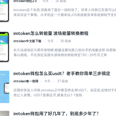
imtoken钱包2.0
⋅
今天
⋅
25 阅读
Imtoken这个东西,讲真用了蛮长一段时间了。好多人问我它究竟可
来谈谈这个事情。从手机这一介面来说,iOS系统跟安卓系统都给予支
imtoken怎么转能量 波场能量转换教程
imtoken中文版下载
⋅
今天
⋅
30 阅读
长久玩波场后大家尽皆明晰,能量这套玩意儿恰似手机电量这样,设若缺
难以做成。不论旨在实施与波场相关转账特定TRC-20代币之举
imtoken钱包怎么买usdt？老手教你简单三步搞定
imtoken唯一官网
⋅
今天
⋅
37 阅读
近期好多友人问我,imtoken之中要怎样去弄USDT。说实话,此物
些让人发懵。USDT是泰达币,跟美元以1:1挂钩
imtoken钱包用了好几年了，到底多少年了？