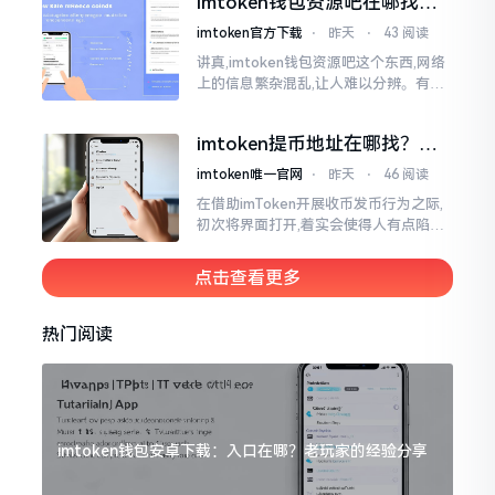
imtoken钱包资源吧在哪找，
这些坑我帮你趟过
imtoken官方下载
⋅
昨天
⋅
43 阅读
讲真,imtoken钱包资源吧这个东西,网络
上的信息繁杂混乱,让人难以分辨。有的
人声称那是官方途径,有的人则表示是第
三方进行的搬运。倘若找对了资源
imtoken提币地址在哪找？手
把手教你快速查看
imtoken唯一官网
⋅
昨天
⋅
46 阅读
在借助imToken开展收币发币行为之际,
初次将界面打开,着实会使得人有点陷入
发懵的状态,那密密麻麻的按钮,多得以至
于如同迷宫一样。好多人纷纷询问我
点击查看更多
热门阅读
imtoken钱包安卓下载：入口在哪？老玩家的经验分享