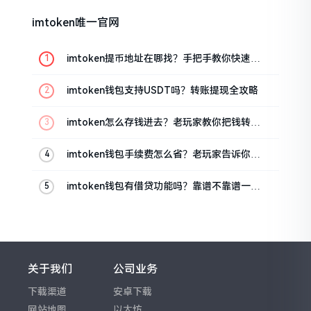
imtoken唯一官网
imtoken提币地址在哪找？手把手教你快速查
看
imtoken钱包支持USDT吗？转账提现全攻略
imtoken怎么存钱进去？老玩家教你把钱转进
钱包
imtoken钱包手续费怎么省？老玩家告诉你几
个实在招
imtoken钱包有借贷功能吗？靠谱不靠谱一文
说清楚
关于我们
公司业务
下载渠道
安卓下载
网站地图
以太坊