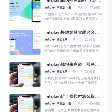
imtoken能识别黑u吗？老玩家
么时长
告诉你真相
imtoken中文版下载
⋅
今天
⋅
14 阅读
币圈混久之人,谁人不曾遇此问题,imtoke
n能否识别黑U?黑U者,实乃来路不正之钱
耳,或涉诈骗关联某一些,或有洗钱相关某
一类,诸多之人害怕收黑U致己惹于麻烦
imtoken换地址其实就这么回
事
imtoken钱包2.0
⋅
今天
⋅
25 阅读
imtoken钱包怎么更换地址众多人觉得i
mToken的操作恰似微信更换头像那般简
便,唯有直接点一下便可轻易完成。可是
实际情形并非这样,imToken的地址是依
imtoken钱包来盘道：那些踩
据助记词来生成的,通俗讲
过的坑和保命招
imtoken钱包2.0
⋅
今天
⋅
29 阅读
讲真的,使用imtoken钱包已经有好些日
子了。这个东西,好似一个电子钱袋子,里
面装着你那些数字资产。有的人使用起
来一帆风顺、毫无阻碍,有的人使用起来
imtoken矿工费代付怎么取
却提心吊胆、神经紧绷。
消？老手教你几招
imtoken中文版下载
⋅
今天
⋅
29 阅读
老实讲，这矿工费相关事宜实在是颇为