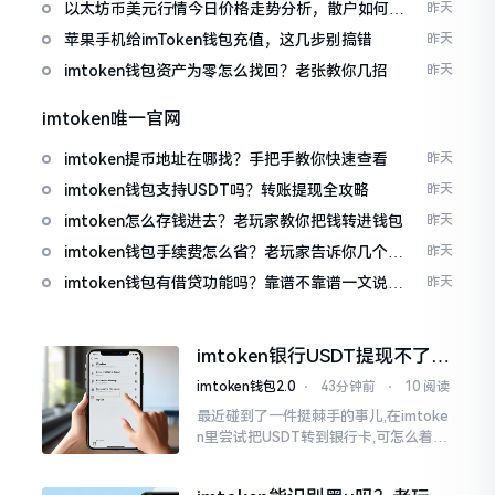
以太坊币美元行情今日价格走势分析，散户如何避
昨天
免追涨杀跌被套牢
苹果手机给imToken钱包充值，这几步别搞错
昨天
imtoken钱包资产为零怎么找回？老张教你几招
昨天
imtoken唯一官网
imtoken提币地址在哪找？手把手教你快速查看
昨天
imtoken钱包支持USDT吗？转账提现全攻略
昨天
imtoken怎么存钱进去？老玩家教你把钱转进钱包
昨天
imtoken钱包手续费怎么省？老玩家告诉你几个实
昨天
在招
imtoken钱包有借贷功能吗？靠谱不靠谱一文说清
昨天
楚
imtoken银行USDT提现不了？
这几个法子能帮你搞定
imtoken钱包2.0
⋅
43分钟前
⋅
10 阅读
最近碰到了一件挺棘手的事儿,在imtoke
n里尝试把USDT转到银行卡,可怎么着都
没法成功提现,可以想见,其间是经历了一
阵子的颠折与腾磨。没想到前前后后这