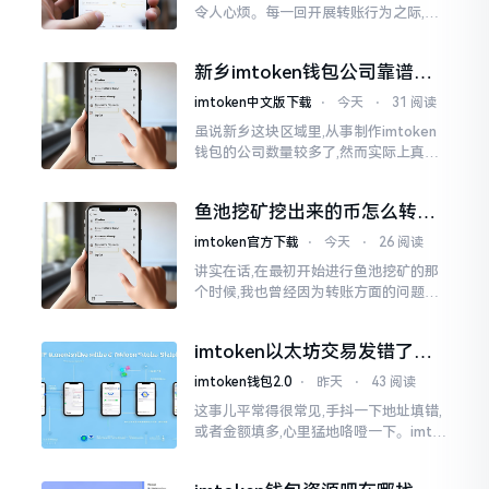
令人心烦。每一回开展转账行为之际,就
好比投身于抽奖活动那样,压根没办法晓
得紧接着的下一秒会扣掉多少手续费。
新乡imtoken钱包公司靠谱
时隔多年
吗？普通人怎么避坑
imtoken中文版下载
⋅
今天
⋅
31 阅读
虽说新乡这块区域里,从事制作imtoken
钱包的公司数量较多了,然而实际上真正
值得信赖靠谱的却没几个。友人先前寻
觅过一家公司,表示那家公司声称能够给
鱼池挖矿挖出来的币怎么转到
予协助进行操作的
imtoken钱包？
imtoken官方下载
⋅
今天
⋅
26 阅读
讲实在话,在最初开始进行鱼池挖矿的那
个时候,我也曾经因为转账方面的问题而
被卡住了好多次。挖出来的矿币堆积在
了鱼池账户之中,看起来的确让人感觉颇
imtoken以太坊交易发错了咋
为畅快
整？取消方法告诉你
imtoken钱包2.0
⋅
昨天
⋅
43 阅读
这事儿平常得很常见,手抖一下地址填错,
或者金额填多,心里猛地咯噔一下。imto
ken里的以太坊那交易,本质乃是一锤子
买卖啊,一旦提交到区块链之上