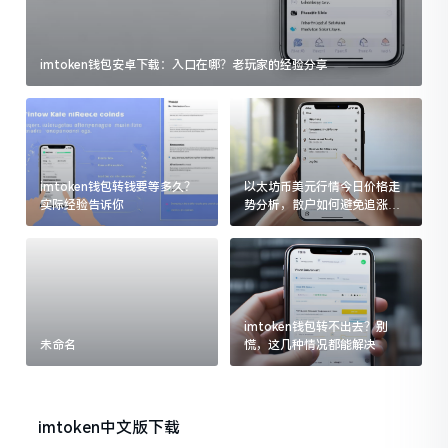
imtoken钱包安卓下载：入口在哪？老玩家的经验分享
imtoken钱包转钱要等多久？
以太坊币美元行情今日价格走
实际经验告诉你
势分析，散户如何避免追涨杀
跌被套牢
imtoken钱包转不出去？别
未命名
慌，这几种情况都能解决
imtoken中文版下载