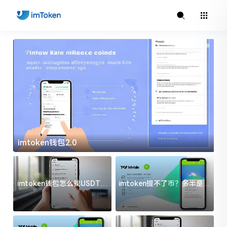
imtoken钱包2.0
i
imtoken钱包怎么找USDT地
imtoken提不了币？多半是这
址？三步搞定不踩坑
几件事没处理好