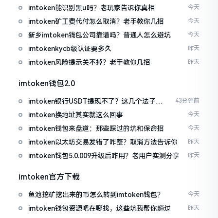
imtoken能识别黑u吗？老玩家告诉你真相
今天
imtoken矿工费代付怎么取消？老手教你几招
今天
新乡imtoken钱包公司靠谱吗？普通人怎么避坑
今天
imtokenkycb级认证要多久
昨天
imtoken风险提示关不掉？老手教你几招
昨天
imtoken钱包2.0
imtoken银行USDT提现不了？这几个法子能
43分钟前
帮你搞定
imtoken换地址其实就这么回事
今天
imtoken钱包来盘道：那些踩过的坑和保命招
今天
imtoken以太坊交易发错了咋整？取消方法告诉你
昨天
imtoken钱包5.0.009升级后咋用？老用户实测分享
昨天
imtoken官方下载
鱼池挖矿挖出来的币怎么转到imtoken钱包？
今天
imtoken钱包资源吧在哪找，这些坑我帮你趟过
昨天