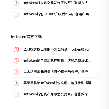
imtoken以太坊交易发错了咋整？取消方法告
诉你
imtoken钱包5.0.009升级后咋用？老用户实测
分享
imtoken官方下载
鱼池挖矿挖出来的币怎么转到imtoken钱包？
imtoken钱包资源吧在哪找，这些坑我帮你趟
过
以太坊币美元行情今日价格走势分析，散户如
何避免追涨杀跌被套牢
苹果手机给imToken钱包充值，这几步别搞错
imtoken钱包资产为零怎么找回？老张教你几
招