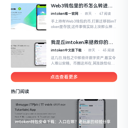
一式,图标、名字皆仿得极像,然而其中全
Web3钱包里的币怎么转进
是陷阱。
imToken？别慌，三步搞定
imtoken唯一官网
⋅
昨天
⋅
47 阅读
手上持有Web3钱包的币,打算迁移到imT
oken里存放,这件事情实际上没那么神秘
莫测。好多人一听闻“跨链”、“转账”就
心生畏惧,担心转错链导致币消失不见
我是丘imtoken来拯救你的钱
包
imtoken中文版下载
⋅
昨天
⋅
45 阅读
这几日,钱包之中那些许数字资产,着实令
人难以安睡。币圈这所在,其涨跌恰似翻
书那般迅速,昨日尚呈飘红之态，今日已
然绿得人心慌慌。众多人手中紧握着一
点击查看更多
堆币
热门阅读
imtoken钱包安卓下载：入口在哪？老玩家的经验分享