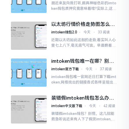
朋近来友向我打听,颇具神秘色彩的imto
ken钱包质押究竟意味着啥?实际上,这一
过程的本质也就是,你把手中原来有的币
交付安排给协议展开特殊处理
以太坊行情价格走势图怎么看
才不亏钱
imtoken钱包2.0
⋅
今天
⋅
33 阅读
近期以太坊如此这般的走势,着实叫人心
里七上八下,毫无底气可言。早晨瞧看之
际还是一片通红之色,展现出良好的态势,
然而到了下午,那颜色刹那间就改变了,绿
imtoken钱包唯一在哪？别乱
得让人心里直冒慌意。
点，小心假网站
imtoken官方下载
⋅
今天
⋅
37 阅读
imtoken钱包唯一官网近日打算下载imt
oken,网络找出的链接各式各样呈现出乱
糟糟的状态,瞅着都好像是那么一股正确
的样子,然而真的敢于点击一下吗?内心一
装错假imtoken钱包怎么办？
直忐忑不安。我折腾了好些日子
别慌，快卸载，这几招能救急
imtoken中文版下载
⋅
今天
⋅
42 阅读
装错假imtoken钱包？别慌，这几招能
救急听说近来有人下了假货imtoken,心
里必然怦怦一跳。这事物看起来如真品