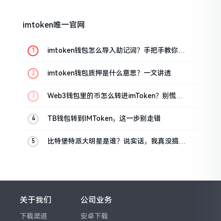
imtoken唯一官网
imtoken钱包怎么导入助记词？手把手教你找
回资产
imtoken钱包质押是什么意思？一文讲透
Web3钱包里的币怎么转进imToken？别慌，
三步搞定
TB钱包转到IMToken，这一步别走错
比特堡特派大明星是谁？说实话，我真没搞明
白
关于我们
公司业务
下载渠道
安卓下载