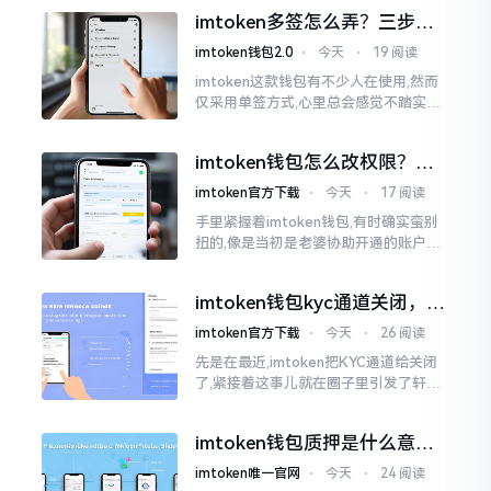
蚂蚁一般。实际上
imtoken多签怎么弄？三步搞
定，资产更安全
imtoken钱包2.0
⋅
今天
⋅
19 阅读
imtoken这款钱包有不少人在使用,然而
仅采用单签方式,心里总会感觉不踏实。
要是手机不慎丢失、私钥意外泄露,那就
真如同处于全然暴露状态了。多签实际
imtoken钱包怎么改权限？老
上就是给资产增添一道保障
用户手把手教你换主人
imtoken官方下载
⋅
今天
⋅
17 阅读
手里紧握着imtoken钱包,有时确实蛮别
扭的,像是当初是老婆协助开通的账户呢,
如今想要自行掌控权力,又或者公司账户
打算更换法定代表人
imtoken钱包kyc通道关闭，你
的资产咋办？
imtoken官方下载
⋅
今天
⋅
26 阅读
先是在最近,imtoken把KYC通道给关闭
了,紧接着这事儿就在圈子里引发了轩然
大波。一大批人的第一反应是全然懵掉,
心里想着钱包它还能不能继续使用?
imtoken钱包质押是什么意
思？一文讲透
imtoken唯一官网
⋅
今天
⋅
24 阅读