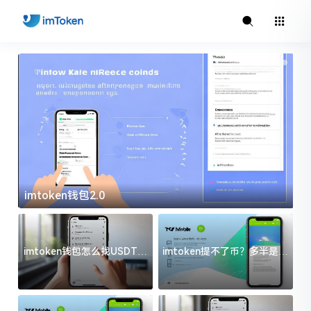
imtoken钱包2.0
i
imtoken钱包怎么找USDT地
imtoken提不了币？多半是这
址？三步搞定不踩坑
几件事没处理好