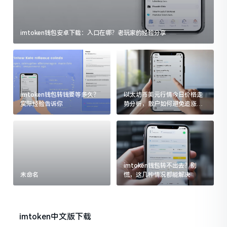
imtoken钱包安卓下载：入口在哪？老玩家的经验分享
imtoken钱包转钱要等多久？
以太坊币美元行情今日价格走
实际经验告诉你
势分析，散户如何避免追涨杀
跌被套牢
imtoken钱包转不出去？别
未命名
慌，这几种情况都能解决
imtoken中文版下载