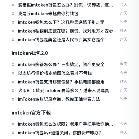
装错假imtoken钱包怎么办？别慌，快卸载，这几
今天
招能救急
我是丘imtoken来拯救你的钱包
昨天
imtoken钱包怎么下？这几种靠谱路子别走歪
昨天
imtoken私钥到底藏在哪？别慌，找对地方才安心
昨天
imtoken钱包是美金还是人民币？其实它是个“多
昨天
面手”
imtoken钱包2.0
imtoken多签怎么弄？三步搞定，资产更安全
今天
以太坊行情价格走势图怎么看才不亏钱
今天
imtoken钱包支持哪些设备？手机电脑都能用
昨天
火币BTC转到imToken要等多久？过来人说说真实
昨天
情况
imToken转账记录查询，教你正确查看方法
昨天
imtoken官方下载
imtoken钱包怎么改权限？老用户手把手教你换主
今天
人
imtoken钱包kyc通道关闭，你的资产咋办？
今天