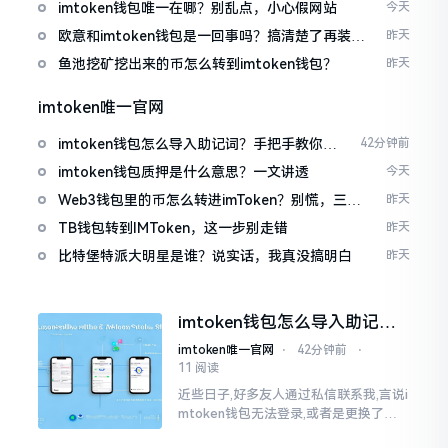
imtoken钱包唯一在哪？别乱点，小心假网站
今天
欧意和imtoken钱包是一回事吗？搞清楚了再装钱
昨天
包
鱼池挖矿挖出来的币怎么转到imtoken钱包？
昨天
imtoken唯一官网
imtoken钱包怎么导入助记词？手把手教你找
42分钟前
回资产
imtoken钱包质押是什么意思？一文讲透
今天
Web3钱包里的币怎么转进imToken？别慌，三步
昨天
搞定
TB钱包转到IMToken，这一步别走错
昨天
比特堡特派大明星是谁？说实话，我真没搞明白
昨天
imtoken钱包怎么导入助记
词？手把手教你找回资产
imtoken唯一官网
⋅
42分钟前
⋅
11 阅读
近些日子,好多友人通过私信联系我,言说i
mtoken钱包无法登录,或者是更换了手
机后,资产寻觅不到,急得如同热锅之上的