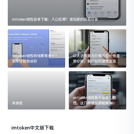
imtoken钱包安卓下载：入口在哪？老玩家的经验分享
imtoken钱包转钱要等多久？
以太坊币美元行情今日价格走
实际经验告诉你
势分析，散户如何避免追涨杀
跌被套牢
imtoken钱包转不出去？别
未命名
慌，这几种情况都能解决
imtoken中文版下载