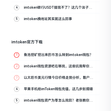
imtoken银行USDT提现不了？这几个法子能
帮你搞定
imtoken换地址其实就这么回事
imtoken官方下载
鱼池挖矿挖出来的币怎么转到imtoken钱包？
imtoken钱包资源吧在哪找，这些坑我帮你趟
过
以太坊币美元行情今日价格走势分析，散户如
何避免追涨杀跌被套牢
苹果手机给imToken钱包充值，这几步别搞错
imtoken钱包资产为零怎么找回？老张教你几
招