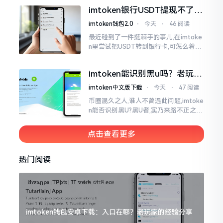
官网位置在哪儿。事实上,最初接触之际
imtoken银行USDT提现不了？
我也疑惑过一阵子
这几个法子能帮你搞定
imtoken钱包2.0
⋅
今天
⋅
46 阅读
最近碰到了一件挺棘手的事儿,在imtoke
n里尝试把USDT转到银行卡,可怎么着都
没法成功提现,可以想见,其间是经历了一
阵子的颠折与腾磨。没想到前前后后这
imtoken能识别黑u吗？老玩家
么时长
告诉你真相
imtoken中文版下载
⋅
今天
⋅
47 阅读
币圈混久之人,谁人不曾遇此问题,imtoke
n能否识别黑U?黑U者,实乃来路不正之钱
耳,或涉诈骗关联某一些,或有洗钱相关某
一类,诸多之人害怕收黑U致己惹于麻烦
点击查看更多
热门阅读
imtoken钱包安卓下载：入口在哪？老玩家的经验分享