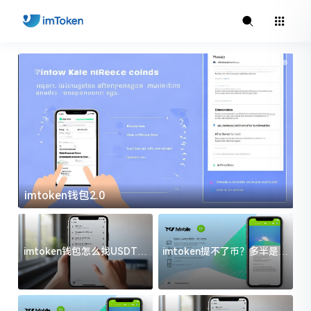
imtoken钱包2.0
i
imtoken钱包怎么找USDT地
imtoken提不了币？多半是这
址？三步搞定不踩坑
几件事没处理好