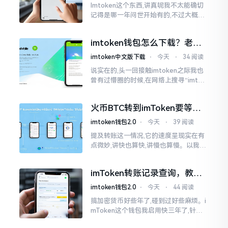
Imtoken这个东西,讲真呢我不太能确切
记得是哪一年问世开始有的,不过大概在
2016年、2017年那个时候就开始活跃
变得热门起来了,一直到现如今大概差不
imtoken钱包怎么下载？老用
多快要十年的时间了。
户告诉你靠谱渠道
imtoken中文版下载
⋅
今天
⋅
34 阅读
说实在的,头一回接触imtoken之际我也
曾有过懵圈的时候,在网络上搜寻“imtok
en钱包下载app网站”,冒出来的链接各式
各样,难以分辨真假,我自己就遭遇过麻烦
火币BTC转到imToken要等多
久？过来人说说真实情况
imtoken钱包2.0
⋅
今天
⋅
39 阅读
提及转账这一情况,它的速度呈现实在有
点微妙,讲快也算快,讲慢也算慢。以我从
火币提取BTC至imToken这件事情来讲,
正常状况下30分钟到2小时就能达成到
imToken转账记录查询，教你
账。可是
正确查看方法
imtoken钱包2.0
⋅
今天
⋅
44 阅读
搞加密货币好些年了,碰到过好些麻烦。i
mToken这个钱包我启用快三年了,针对
转账记录查询这事儿,老是有人前来咨询