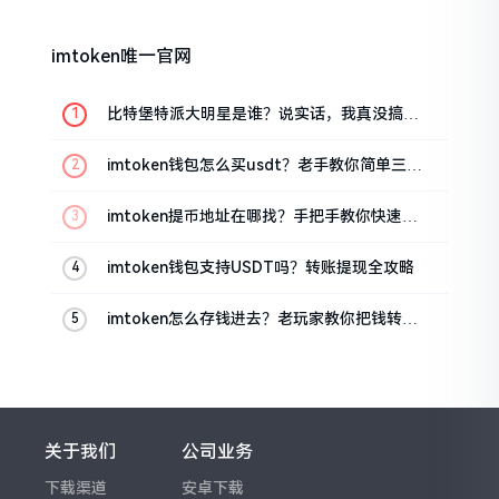
imtoken唯一官网
比特堡特派大明星是谁？说实话，我真没搞明
白
imtoken钱包怎么买usdt？老手教你简单三步
搞定
imtoken提币地址在哪找？手把手教你快速查
看
imtoken钱包支持USDT吗？转账提现全攻略
imtoken怎么存钱进去？老玩家教你把钱转进
钱包
关于我们
公司业务
下载渠道
安卓下载