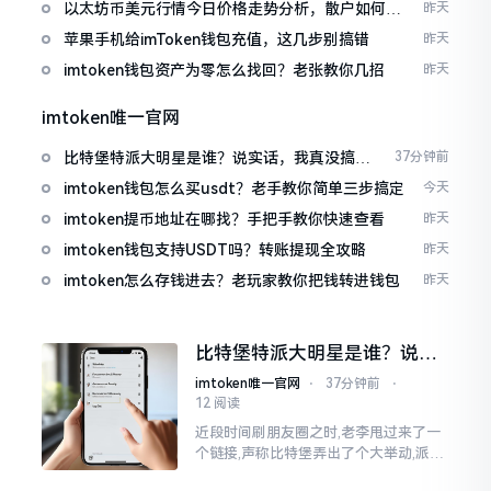
以太坊币美元行情今日价格走势分析，散户如何避
昨天
免追涨杀跌被套牢
苹果手机给imToken钱包充值，这几步别搞错
昨天
imtoken钱包资产为零怎么找回？老张教你几招
昨天
imtoken唯一官网
比特堡特派大明星是谁？说实话，我真没搞明
37分钟前
白
imtoken钱包怎么买usdt？老手教你简单三步搞定
今天
imtoken提币地址在哪找？手把手教你快速查看
昨天
imtoken钱包支持USDT吗？转账提现全攻略
昨天
imtoken怎么存钱进去？老玩家教你把钱转进钱包
昨天
比特堡特派大明星是谁？说实
话，我真没搞明白
imtoken唯一官网
⋅
37分钟前
⋅
12 阅读
近段时间刷朋友圈之时,老李甩过来了一
个链接,声称比特堡弄出了个大举动,派遣
了个不知什么样明星前来站台。我点击