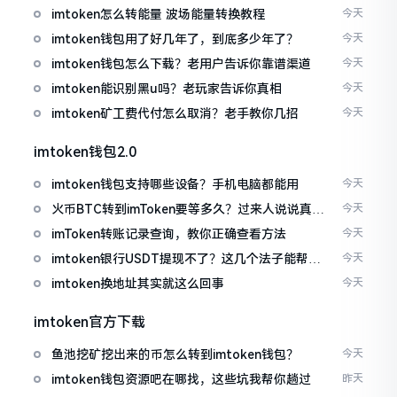
imtoken怎么转能量 波场能量转换教程
今天
imtoken钱包用了好几年了，到底多少年了？
今天
imtoken钱包怎么下载？老用户告诉你靠谱渠道
今天
imtoken能识别黑u吗？老玩家告诉你真相
今天
imtoken矿工费代付怎么取消？老手教你几招
今天
imtoken钱包2.0
imtoken钱包支持哪些设备？手机电脑都能用
今天
火币BTC转到imToken要等多久？过来人说说真实
今天
情况
imToken转账记录查询，教你正确查看方法
今天
imtoken银行USDT提现不了？这几个法子能帮你
今天
搞定
imtoken换地址其实就这么回事
今天
imtoken官方下载
鱼池挖矿挖出来的币怎么转到imtoken钱包？
今天
imtoken钱包资源吧在哪找，这些坑我帮你趟过
昨天