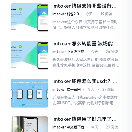
进入查看,哎呀不得了,满屏幕都是“重
imtoken钱包支持哪些设备？
磅”、“首发”、“独家”
手机电脑都能用
imtoken钱包2.0
⋅
今天
⋅
19 阅读
Imtoken这个东西,讲真用了蛮长一段时
间了。好多人问我它究竟可以在什么设
备上运行,今天就来谈谈这个事情。从手
机这一介面来说,iOS系统跟安卓系统都
imtoken怎么转能量 波场能量
给予支持
转换教程
imtoken中文版下载
⋅
今天
⋅
24 阅读
长久玩波场后大家尽皆明晰,能量这套玩
意儿恰似手机电量这样,设若缺失,便着实
关乎任何事项也难以做成。不论旨在实
施与波场相关转账特定TRC-20代币之举
imtoken钱包怎么买usdt？老
手教你简单三步搞定
imtoken唯一官网
⋅
今天
⋅
27 阅读
近期好多友人问我,imtoken之中要怎样
去弄USDT。说实话,此物对于刚涉足币
圈之人而言着实有些让人发懵。USDT是
泰达币,跟美元以1:1挂钩
imtoken钱包用了好几年了，
到底多少年了？
imtoken中文版下载
⋅
今天
⋅
29 阅读