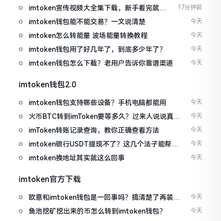
imtoken宣传视频大全集下载，新手看完就懂
17分钟前
怎么用
imtoken钱包能不能交易？一文说清楚
今天
imtoken怎么转能量 波场能量转换教程
今天
imtoken钱包用了好几年了，到底多少年了？
今天
imtoken钱包怎么下载？老用户告诉你靠谱渠道
今天
imtoken钱包2.0
imtoken钱包支持哪些设备？手机电脑都能用
今天
火币BTC转到imToken要等多久？过来人说说真实
今天
情况
imToken转账记录查询，教你正确查看方法
今天
imtoken银行USDT提现不了？这几个法子能帮你
今天
搞定
imtoken换地址其实就这么回事
今天
imtoken官方下载
欧意和imtoken钱包是一回事吗？搞清楚了再装钱
今天
包
鱼池挖矿挖出来的币怎么转到imtoken钱包？
今天