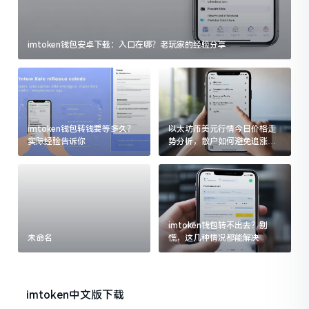
imtoken钱包安卓下载：入口在哪？老玩家的经验分享
imtoken钱包转钱要等多久？
以太坊币美元行情今日价格走
实际经验告诉你
势分析，散户如何避免追涨杀
跌被套牢
imtoken钱包转不出去？别
未命名
慌，这几种情况都能解决
imtoken中文版下载