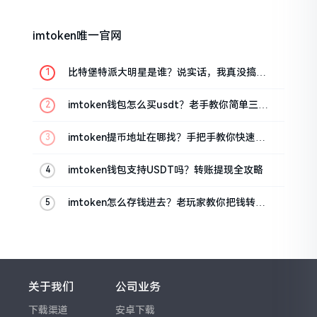
imtoken唯一官网
比特堡特派大明星是谁？说实话，我真没搞明
白
imtoken钱包怎么买usdt？老手教你简单三步
搞定
imtoken提币地址在哪找？手把手教你快速查
看
imtoken钱包支持USDT吗？转账提现全攻略
imtoken怎么存钱进去？老玩家教你把钱转进
钱包
关于我们
公司业务
下载渠道
安卓下载