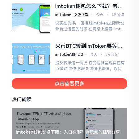
变得热门起来了,一直到现如今大概差不
imtoken钱包怎么下载？老用
多快要十年的时间了。
户告诉你靠谱渠道
imtoken中文版下载
⋅
今天
⋅
49 阅读
说实在的,头一回接触imtoken之际我也
曾有过懵圈的时候,在网络上搜寻“imtok
en钱包下载app网站”,冒出来的链接各式
各样,难以分辨真假,我自己就遭遇过麻烦
火币BTC转到imToken要等多
久？过来人说说真实情况
imtoken钱包2.0
⋅
今天
⋅
54 阅读
提及转账这一情况,它的速度呈现实在有
点微妙,讲快也算快,讲慢也算慢。以我从
火币提取BTC至imToken这件事情来讲,
正常状况下30分钟到2小时就能达成到
点击查看更多
账。可是
热门阅读
imtoken钱包安卓下载：入口在哪？老玩家的经验分享