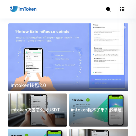
imtoken钱包2.0
i
imtoken钱包怎么找USDT地
imtoken提不了币？多半是这
址？三步搞定不踩坑
几件事没处理好