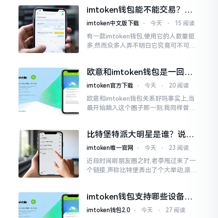
之后,我去到网上搜索了一番,嘿
imtoken钱包能不能交易？一
文说清楚
imtoken中文版下载
⋅
今天
⋅
15 阅读
有一款imtoken钱包,使用它的人数量挺
多,然而众多人弄不明白它究竟可不可以
进行交易。说实话,此问题问得很实在。
钱包和交易所原本就是不同的事物,像是
欧意和imtoken钱包是一回事
存钱罐与菜市场那般
吗？搞清楚了再装钱包
imtoken官方下载
⋅
今天
⋅
20 阅读
欧意和imtoken钱包关系好吗事实上,当
最开始踏入这个圈子那一刻,我同样曾因
这两者之名而陷入困惑,觉得好似有着同
一母体渊源所致的关联。而后随着时间
比特堡特派大明星是谁？说实
推移才逐渐明晰
话，我真没搞明白
imtoken唯一官网
⋅
今天
⋅
23 阅读
近段时间刷朋友圈之时,老李甩过来了一
个链接,声称比特堡弄出了个大举动,派遣
了个不知什么样明星前来站台。我点击
进入查看,哎呀不得了,满屏幕都是“重
imtoken钱包支持哪些设备？
磅”、“首发”、“独家”
手机电脑都能用
imtoken钱包2.0
⋅
今天
⋅
27 阅读