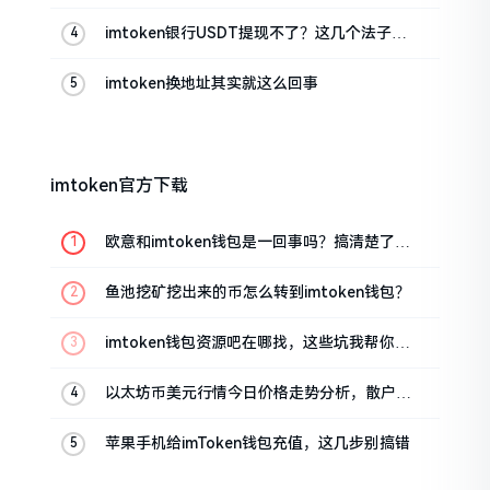
imtoken银行USDT提现不了？这几个法子能
帮你搞定
imtoken换地址其实就这么回事
imtoken官方下载
欧意和imtoken钱包是一回事吗？搞清楚了再
装钱包
鱼池挖矿挖出来的币怎么转到imtoken钱包？
imtoken钱包资源吧在哪找，这些坑我帮你趟
过
以太坊币美元行情今日价格走势分析，散户如
何避免追涨杀跌被套牢
苹果手机给imToken钱包充值，这几步别搞错