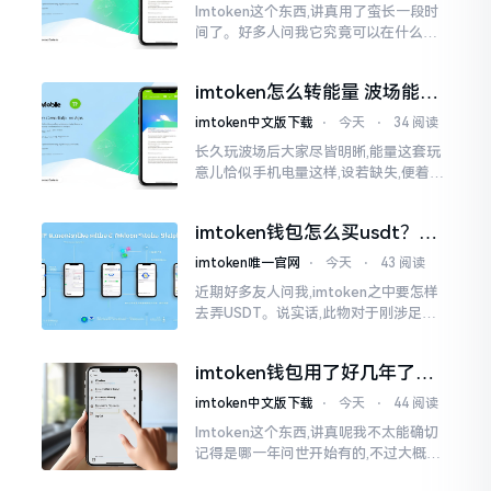
Imtoken这个东西,讲真用了蛮长一段时
间了。好多人问我它究竟可以在什么设
备上运行,今天就来谈谈这个事情。从手
机这一介面来说,iOS系统跟安卓系统都
imtoken怎么转能量 波场能量
给予支持
转换教程
imtoken中文版下载
⋅
今天
⋅
34 阅读
长久玩波场后大家尽皆明晰,能量这套玩
意儿恰似手机电量这样,设若缺失,便着实
关乎任何事项也难以做成。不论旨在实
施与波场相关转账特定TRC-20代币之举
imtoken钱包怎么买usdt？老
手教你简单三步搞定
imtoken唯一官网
⋅
今天
⋅
43 阅读
近期好多友人问我,imtoken之中要怎样
去弄USDT。说实话,此物对于刚涉足币
圈之人而言着实有些让人发懵。USDT是
泰达币,跟美元以1:1挂钩
imtoken钱包用了好几年了，
到底多少年了？
imtoken中文版下载
⋅
今天
⋅
44 阅读
Imtoken这个东西,讲真呢我不太能确切
记得是哪一年问世开始有的,不过大概在
2016年、2017年那个时候就开始活跃