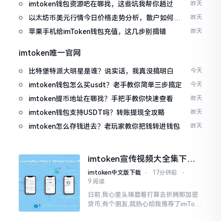
imtoken钱包资源吧在哪找，这些坑我帮你趟过
昨天
以太坊币美元行情今日价格走势分析，散户如何避
昨天
免追涨杀跌被套牢
苹果手机给imToken钱包充值，这几步别搞错
昨天
imtoken唯一官网
比特堡特派大明星是谁？说实话，我真没搞明白
今天
imtoken钱包怎么买usdt？老手教你简单三步搞定
今天
imtoken提币地址在哪找？手把手教你快速查看
昨天
imtoken钱包支持USDT吗？转账提现全攻略
昨天
imtoken怎么存钱进去？老玩家教你把钱转进钱包
昨天
imtoken宣传视频大全集下
载，新手看完就懂怎么用
imtoken中文版下载
⋅
17分钟前
⋅
9 阅读
日前,我心里头琢磨着打算去折腾那加密
货币,有个朋友,就热心给我推荐了imTok
en,还着重讲这可是个老资格的钱包哩。