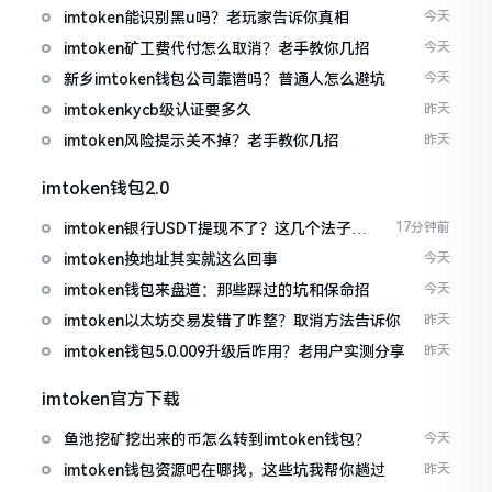
imtoken能识别黑u吗？老玩家告诉你真相
今天
imtoken矿工费代付怎么取消？老手教你几招
今天
新乡imtoken钱包公司靠谱吗？普通人怎么避坑
今天
imtokenkycb级认证要多久
昨天
imtoken风险提示关不掉？老手教你几招
昨天
imtoken钱包2.0
imtoken银行USDT提现不了？这几个法子能
17分钟前
帮你搞定
imtoken换地址其实就这么回事
今天
imtoken钱包来盘道：那些踩过的坑和保命招
今天
imtoken以太坊交易发错了咋整？取消方法告诉你
昨天
imtoken钱包5.0.009升级后咋用？老用户实测分享
昨天
imtoken官方下载
鱼池挖矿挖出来的币怎么转到imtoken钱包？
今天
imtoken钱包资源吧在哪找，这些坑我帮你趟过
昨天