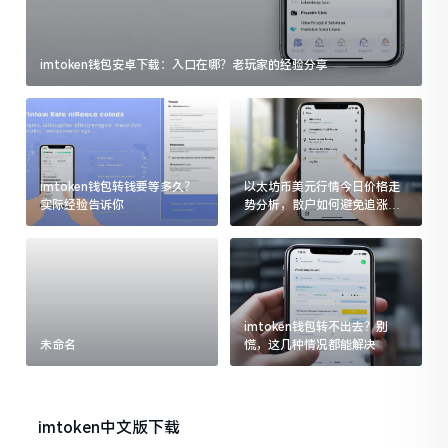
imtoken钱包安卓下载：入口在哪？老玩家的经验分享
imtoken钱包转钱要等多久？
以太坊币美元行情今日价格走
实际经验告诉你
势分析，散户如何避免追涨杀
跌被套牢
imtoken钱包转不出去？别
未命名
慌，这几种情况都能解决
imtoken中文版下载