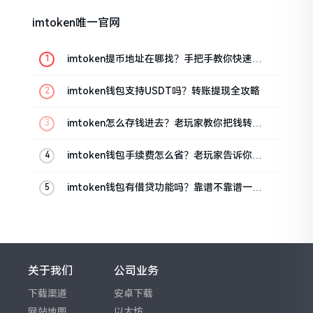
imtoken唯一官网
imtoken提币地址在哪找？手把手教你快速查
看
imtoken钱包支持USDT吗？转账提现全攻略
imtoken怎么存钱进去？老玩家教你把钱转进
钱包
imtoken钱包手续费怎么省？老玩家告诉你几
个实在招
imtoken钱包有借贷功能吗？靠谱不靠谱一文
说清楚
关于我们
公司业务
下载渠道
安卓下载
网站地图
以太坊