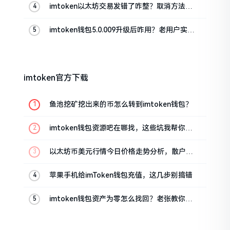
imtoken以太坊交易发错了咋整？取消方法告
诉你
imtoken钱包5.0.009升级后咋用？老用户实测
分享
imtoken官方下载
鱼池挖矿挖出来的币怎么转到imtoken钱包？
imtoken钱包资源吧在哪找，这些坑我帮你趟
过
以太坊币美元行情今日价格走势分析，散户如
何避免追涨杀跌被套牢
苹果手机给imToken钱包充值，这几步别搞错
imtoken钱包资产为零怎么找回？老张教你几
招