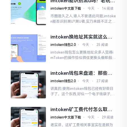
imtoken能识别黑u吗？老玩家
么时长
告诉你真相
imtoken中文版下载
⋅
今天
⋅
14 阅读
币圈混久之人,谁人不曾遇此问题,imtoke
n能否识别黑U?黑U者,实乃来路不正之钱
耳,或涉诈骗关联某一些,或有洗钱相关某
一类,诸多之人害怕收黑U致己惹于麻烦
imtoken换地址其实就这么回
事
imtoken钱包2.0
⋅
今天
⋅
25 阅读
imtoken钱包怎么更换地址众多人觉得i
mToken的操作恰似微信更换头像那般简
便,唯有直接点一下便可轻易完成。可是
实际情形并非这样,imToken的地址是依
imtoken钱包来盘道：那些踩
据助记词来生成的,通俗讲
过的坑和保命招
imtoken钱包2.0
⋅
今天
⋅
27 阅读
讲真的,使用imtoken钱包已经有好些日
子了。这个东西,好似一个电子钱袋子,里
面装着你那些数字资产。有的人使用起
来一帆风顺、毫无阻碍,有的人使用起来
imtoken矿工费代付怎么取
却提心吊胆、神经紧绷。
消？老手教你几招
imtoken中文版下载
⋅
今天
⋅
29 阅读
老实讲，这矿工费相关事宜实在是颇为