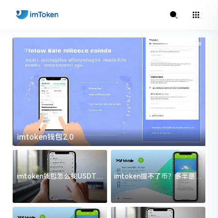
imtoken官方下载
i
imtoken钱包怎么找USDT地
imtoken提不了币？多半是这
址？三步搞定不踩坑
几件事没处理好