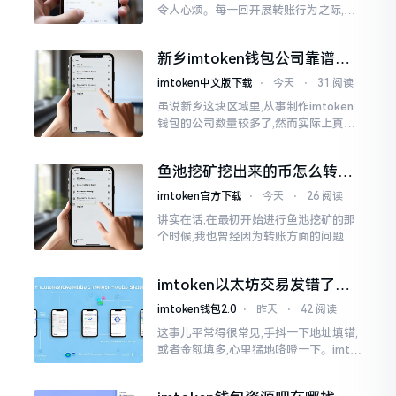
令人心烦。每一回开展转账行为之际,就
好比投身于抽奖活动那样,压根没办法晓
得紧接着的下一秒会扣掉多少手续费。
新乡imtoken钱包公司靠谱
时隔多年
吗？普通人怎么避坑
imtoken中文版下载
⋅
今天
⋅
31 阅读
虽说新乡这块区域里,从事制作imtoken
钱包的公司数量较多了,然而实际上真正
值得信赖靠谱的却没几个。友人先前寻
觅过一家公司,表示那家公司声称能够给
鱼池挖矿挖出来的币怎么转到
予协助进行操作的
imtoken钱包？
imtoken官方下载
⋅
今天
⋅
26 阅读
讲实在话,在最初开始进行鱼池挖矿的那
个时候,我也曾经因为转账方面的问题而
被卡住了好多次。挖出来的矿币堆积在
了鱼池账户之中,看起来的确让人感觉颇
imtoken以太坊交易发错了咋
为畅快
整？取消方法告诉你
imtoken钱包2.0
⋅
昨天
⋅
42 阅读
这事儿平常得很常见,手抖一下地址填错,
或者金额填多,心里猛地咯噔一下。imto
ken里的以太坊那交易,本质乃是一锤子
买卖啊,一旦提交到区块链之上