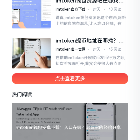
imtoken钱包资源吧在哪找，
这些坑我帮你趟过
imtoken官方下载
⋅
昨天
⋅
43 阅读
讲真,imtoken钱包资源吧这个东西,网络
上的信息繁杂混乱,让人难以分辨。有的
人声称那是官方途径,有的人则表示是第
三方进行的搬运。倘若找对了资源
imtoken提币地址在哪找？手
把手教你快速查看
imtoken唯一官网
⋅
昨天
⋅
45 阅读
在借助imToken开展收币发币行为之际,
初次将界面打开,着实会使得人有点陷入
发懵的状态,那密密麻麻的按钮,多得以至
于如同迷宫一样。好多人纷纷询问我
点击查看更多
热门阅读
imtoken钱包安卓下载：入口在哪？老玩家的经验分享