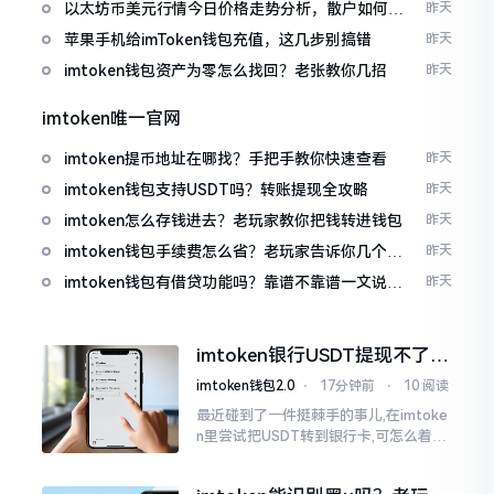
以太坊币美元行情今日价格走势分析，散户如何避
昨天
免追涨杀跌被套牢
苹果手机给imToken钱包充值，这几步别搞错
昨天
imtoken钱包资产为零怎么找回？老张教你几招
昨天
imtoken唯一官网
imtoken提币地址在哪找？手把手教你快速查看
昨天
imtoken钱包支持USDT吗？转账提现全攻略
昨天
imtoken怎么存钱进去？老玩家教你把钱转进钱包
昨天
imtoken钱包手续费怎么省？老玩家告诉你几个实
昨天
在招
imtoken钱包有借贷功能吗？靠谱不靠谱一文说清
昨天
楚
imtoken银行USDT提现不了？
这几个法子能帮你搞定
imtoken钱包2.0
⋅
17分钟前
⋅
10 阅读
最近碰到了一件挺棘手的事儿,在imtoke
n里尝试把USDT转到银行卡,可怎么着都
没法成功提现,可以想见,其间是经历了一
阵子的颠折与腾磨。没想到前前后后这