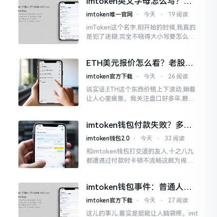
imtoken英文字母怎么写？正
就得去寻觅电脑端的入口。
确拼写看这里
imtoken唯一官网
⋅
今天
⋅
19 阅读
imToken这个名字,刚开始的时候,我真的
是犯了迷糊,完全不晓得大小写要怎么去
处置。在网络上搜寻了一阵后,发觉各种
各样的写法都有,有的写成IMTOKEN
ETH美元报价怎么看？老股民
手把手教你盯盘
imtoken官方下载
⋅
今天
⋅
26 阅读
说实话,ETH这个东西价格上下波动,瞅着
让人心里疲惫。我关注盘口好多年,瞧见
好多人询问“eth美元报价”,实际上重点并
非价格自身,而是你怎样去看待、如何做
imtoken钱包付款失败？多半
判断。
是这几个原因闹的
imtoken钱包2.0
⋅
今天
⋅
33 阅读
和imtoken钱包打交道的友人,十之八九
都遭遇过付款时卡顿不流畅这颇为闹心
的状况。转账持续许久毫无反应,亦或是
直接弹出红色字体显示报错,情形令人焦
imtoken钱包事件：普通人该
急得连连跺脚。实际上讲
咋办？
imtoken官方下载
⋅
今天
⋅
27 阅读
这儿的事儿,着实是挺能让人脑袋疼。imt