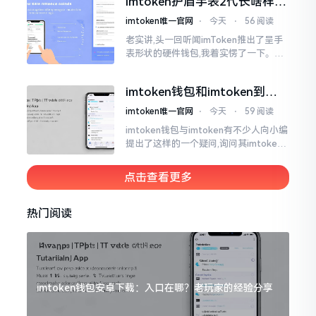
imtoken护盾手表2代长啥样？
低的状况
真实上手体验分享
imtoken唯一官网
⋅
今天
⋅
56 阅读
老实讲,头一回听闻imToken推出了呈手
表形状的硬件钱包,我着实愣了一下。在c
rypto圈子里,玩硬件钱包的人数量不少,
然而做成手表样式的着实不多见。
imtoken钱包和imtoken到底
是不是一回事？看完就懂了
imtoken唯一官网
⋅
今天
⋅
59 阅读
imtoken钱包与imtoken有不少人向小编
提出了这样的一个疑问,询问其imtoken
钱包与imtoken是不是属于不同一的事
物。而实际上,这二者根本完完全全就是
点击查看更多
同一个物品
热门阅读
imtoken钱包安卓下载：入口在哪？老玩家的经验分享