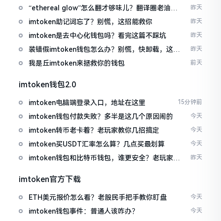
“ethereal glow”怎么翻才够味儿？翻译圈老油条
昨天
的私房话
imtoken助记词忘了？别慌，这招能救你
昨天
imtoken是去中心化钱包吗？看完这篇不踩坑
昨天
装错假imtoken钱包怎么办？别慌，快卸载，这几
昨天
招能救急
我是丘imtoken来拯救你的钱包
前天
imtoken钱包2.0
imtoken电脑端登录入口，地址在这里
15分钟前
imtoken钱包付款失败？多半是这几个原因闹的
今天
imtoken转币老卡着？老玩家教你几招搞定
今天
imtoken买USDT汇率怎么算？几点买最划算
今天
imtoken钱包和比特币钱包，谁更安全？老玩家来
昨天
聊聊
imtoken官方下载
ETH美元报价怎么看？老股民手把手教你盯盘
今天
imtoken钱包事件：普通人该咋办？
今天