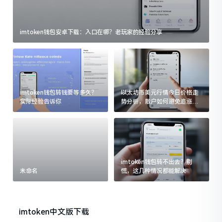
imtoken钱包安卓下载：入口在哪？老玩家的经验分享
imtoken钱包转钱要等多久？
以太坊币美元行情今日价格走
实际经验告诉你
势分析，散户如何避免追涨杀
跌被套牢
imtoken钱包转不出去？别
未命名
慌，这几种情况都能解决
imtoken中文版下载