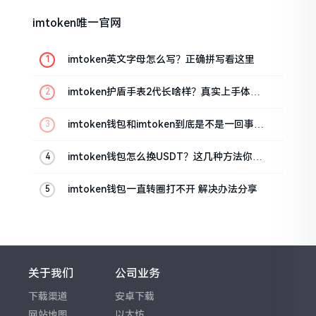
imtoken唯一官网
imtoken英文字母怎么写？正确拼写看这里
imtoken护盾手表2代长啥样？真实上手体验
分享
imtoken钱包和imtoken到底是不是一回事？
看完就懂了
imtoken钱包怎么换USDT？这几种方法你得
知道
imtoken钱包一直转圈打不开 解决办法分享
关于我们
公司业务
下载渠道
安卓下载
网站地图
以太坊