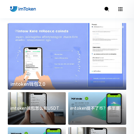
imtoken钱包2.0
i
imtoken钱包怎么找USDT地
imtoken提不了币？多半是这
址？三步搞定不踩坑
几件事没处理好