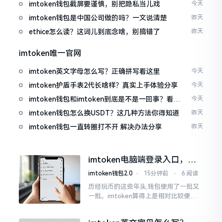
imtoken钱包截屏要谨慎，别把隐私当儿戏
今天
imtoken钱包是中国公司做的吗？一文说清楚
昨天
ethice怎么读？这词儿到底念啥，别搞错了
昨天
imtoken唯一官网
imtoken英文字母怎么写？正确拼写看这里
今天
imtoken护盾手表2代长啥样？真实上手体验分享
今天
imtoken钱包和imtoken到底是不是一回事？看完
今天
就懂了
imtoken钱包怎么换USDT？这几种方法你得知道
昨天
imtoken钱包一直转圈打不开 解决办法分享
昨天
imtoken电脑端登录入口，地
址在这里
imtoken钱包2.0
⋅
15分钟前
⋅
6 阅读
历经玩币的这些年头,钱包使用了一批又
一批。imtoken算得上是相对比较便于
使用的，在手机上运用起来没有问题,然
而有时想要就着大屏幕瞧瞧资产状况,那