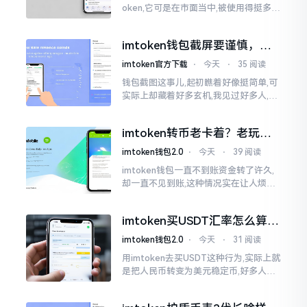
oken,它可是在市面当中,被使用得挺多的
那种钱包。前段时间,它出现了一些状况
咧,好多人的资产,都跟着一块儿晃悠起来
imtoken钱包截屏要谨慎，别
把隐私当儿戏
imtoken官方下载
⋅
今天
⋅
35 阅读
钱包截图这事儿,起初瞧着好像挺简单,可
实际上却藏着好多玄机,我见过好多人,总
随手截钱包画面后,就随便发到朋友圈或
者群聊里,结果账号被盗,资产也没了,要晓
imtoken转币老卡着？老玩家
得
教你几招搞定
imtoken钱包2.0
⋅
今天
⋅
39 阅读
imtoken钱包一直不到账资金转了许久,
却一直不见到账,这种情况实在让人烦躁,
怒火中烧。我刚启用imtoken软件时,就
遇到过类似困扰,那时内心焦急,像被困在
imtoken买USDT汇率怎么算？
热锅上的蚂蚁,慌乱无措。
几点买最划算
imtoken钱包2.0
⋅
今天
⋅
31 阅读
用imtoken去买USDT这种行为,实际上就
是把人民币转变为美元稳定币,好多人在
首次进行购买时都陷入了困惑状态,界面
之中有着大量的数字,汇率呈现出忽高忽