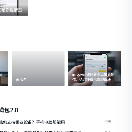
一文给你说清楚
格
imtoken钱包转不出去？别
追
未命名
慌，这几种情况都能解决
n钱包2.0
ken钱包支持哪些设备？手机电脑都能用
今天