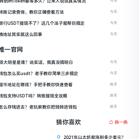
C转到imToken要等多久？过来人说说真实情况
今天
ken转账记录查询，教你正确查看方法
今天
ken银行USDT提现不了？这几个法子能帮你搞定
今天
en换地址其实就这么回事
今天
en唯一官网
派大明星是谁？说实话，我真没搞明白
今天
en钱包怎么买usdt？老手教你简单三步搞定
今天
ken提币地址在哪找？手把手教你快速查看
昨天
en钱包支持USDT吗？转账提现全攻略
昨天
ken怎么存钱进去？老玩家教你把钱转进钱包
昨天
猜你喜欢
换一换
2021年以太坊能涨到多少美元？