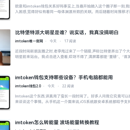
欧意和imtoken钱包关系好吗事实上,当最开始踏入这个圈子那一刻
入困惑,觉得好似有着同一母体渊源所致的关联。而后随着时间推移才
比特堡特派大明星是谁？说实话，我真没搞明白
imtoken唯一官网
⋅
今天
⋅
17 阅读
近段时间刷朋友圈之时,老李甩过来了一个链接,声称比特堡弄出了个大
明星前来站台。我点击进入查看,哎呀不得了,满屏幕都是“重磅”、“首发
imtoken钱包支持哪些设备？手机电脑都能用
imtoken钱包2.0
⋅
今天
⋅
22 阅读
Imtoken这个东西,讲真用了蛮长一段时间了。好多人问我它究竟可
来谈谈这个事情。从手机这一介面来说,iOS系统跟安卓系统都给予支
imtoken怎么转能量 波场能量转换教程