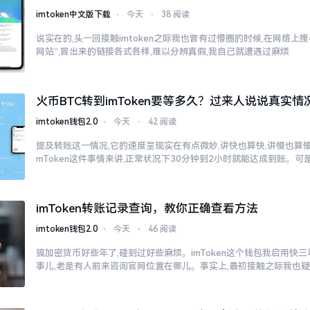
imtoken中文版下载
⋅
今天
⋅
38 阅读
说实在的,头一回接触imtoken之际我也曾有过懵圈的时候,在网络上搜寻“
网站”,冒出来的链接各式各样,难以分辨真假,我自己就遭遇过麻烦
火币BTC转到imToken要等多久？过来人说说真实情
imtoken钱包2.0
⋅
今天
⋅
42 阅读
提及转账这一情况,它的速度呈现实在有点微妙,讲快也算快,讲慢也算慢
mToken这件事情来讲,正常状况下30分钟到2小时就能达成到账。可
imToken转账记录查询，教你正确查看方法
imtoken钱包2.0
⋅
今天
⋅
46 阅读
搞加密货币好些年了,碰到过好些麻烦。imToken这个钱包我启用快
事儿,老是有人前来咨询官网位置在哪儿。事实上,最初接触之际我也