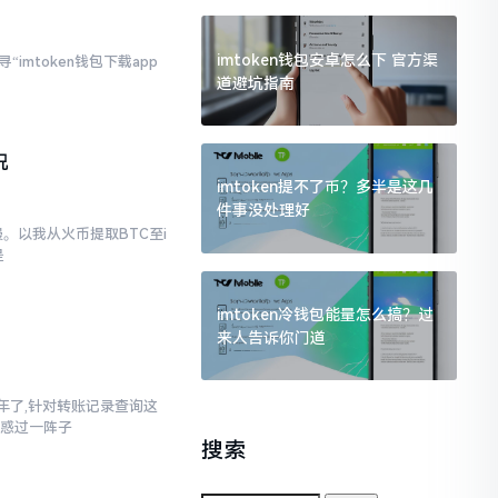
imtoken钱包安卓怎么下 官方渠
imtoken钱包下载app
道避坑指南
况
imtoken提不了币？多半是这几
件事没处理好
。以我从火币提取BTC至i
是
imtoken冷钱包能量怎么搞？过
来人告诉你门道
三年了,针对转账记录查询这
疑惑过一阵子
搜索