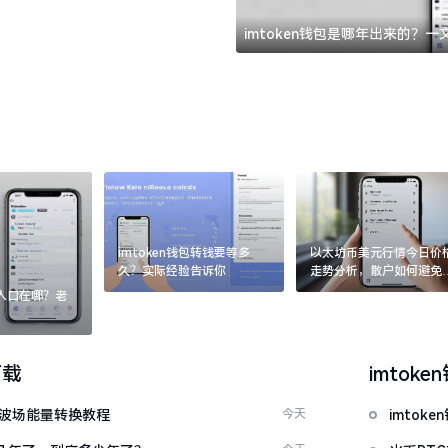
imtoken钱包是哪年出来的？
imtoken钱包转钱要等多
以太坊币美元行情今日价
久？实际经验告诉你
走势分析，散户如何避免
涨杀跌被套牢
：入口在哪？老
下载
imtoke
量 波场能量转换教程
今天
imto