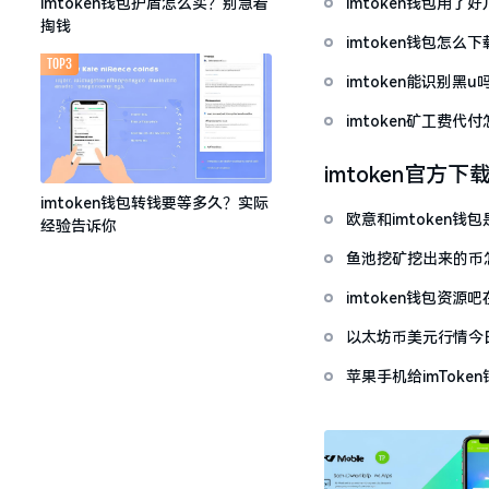
imtoken钱包用
imtoken钱包护盾怎么买？别急着
掏钱
imtoken钱包怎
TOP3
imtoken能识别黑
imtoken矿工费
imtoken官方下
imtoken钱包转钱要等多久？实际
欧意和imtoken
经验告诉你
鱼池挖矿挖出来的币怎
imtoken钱包资
以太坊币美元行情今
套牢
苹果手机给imTok