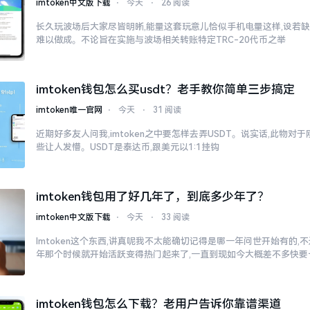
imtoken中文版下载
⋅
今天
⋅
26 阅读
长久玩波场后大家尽皆明晰,能量这套玩意儿恰似手机电量这样,设若缺
难以做成。不论旨在实施与波场相关转账特定TRC-20代币之举
imtoken钱包怎么买usdt？老手教你简单三步搞定
imtoken唯一官网
⋅
今天
⋅
31 阅读
近期好多友人问我,imtoken之中要怎样去弄USDT。说实话,此物
些让人发懵。USDT是泰达币,跟美元以1:1挂钩
imtoken钱包用了好几年了，到底多少年了？
imtoken中文版下载
⋅
今天
⋅
33 阅读
Imtoken这个东西,讲真呢我不太能确切记得是哪一年问世开始有的,不过
年那个时候就开始活跃变得热门起来了,一直到现如今大概差不多快要
imtoken钱包怎么下载？老用户告诉你靠谱渠道