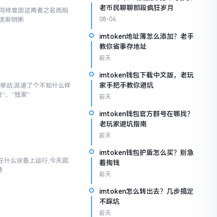
老币民聊聊那段疯狂岁月
,我同样曾因这两者之名而陷
逐渐明晰
08-04
imtoken地址薄怎么添加？老手
教你省事存地址
前天
imtoken钱包下载中文版，老玩
家手把手教你避坑
举动,派遣了个不知什么样
”、“独家”
前天
imtoken钱包官方群号在哪找？
老玩家避坑指南
前天
imtoken钱包护盾怎么买？别急
以在什么设备上运行,今天就
着掏钱
持
前天
imtoken怎么转出去？几步搞定
不踩坑
前天