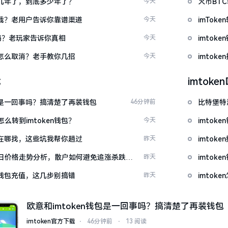
了好几年了，到底多少年了？
今天
火币BT
么下载？老用户告诉你靠谱渠道
今天
imTo
u吗？老玩家告诉你真相
今天
imto
代付怎么取消？老手教你几招
今天
imtok
载
imtok
钱包是一回事吗？搞清楚了再装钱包
46分钟前
比特堡特
么转到imtoken钱包？
今天
imtok
源吧在哪找，这些坑我帮你趟过
昨天
imto
日价格走势分析，散户如何避免追涨杀跌被
昨天
imtok
en钱包充值，这几步别搞错
昨天
imto
欧意和imtoken钱包是一回事吗？搞清楚了再装钱包
imtoken官方下载
⋅
46分钟前
⋅
13 阅读