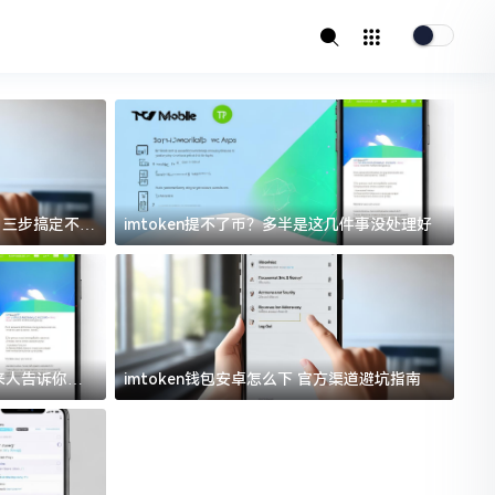
址？三步搞定不踩
imtoken提不了币？多半是这几件事没处理好
i
过来人告诉你门
imtoken钱包安卓怎么下 官方渠道避坑指南