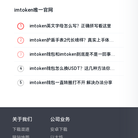
imtoken唯一官网
imtoken英文字母怎么写？正确拼写看这里
imtoken护盾手表2代长啥样？真实上手体验
分享
imtoken钱包和imtoken到底是不是一回事？
看完就懂了
imtoken钱包怎么换USDT？这几种方法你得
知道
imtoken钱包一直转圈打不开 解决办法分享
关于我们
公司业务
下载渠道
安卓下载
网站地图
以太坊