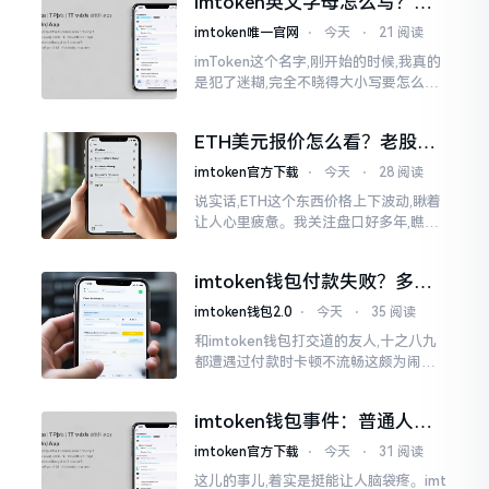
imtoken英文字母怎么写？正
就得去寻觅电脑端的入口。
确拼写看这里
imtoken唯一官网
⋅
今天
⋅
21 阅读
imToken这个名字,刚开始的时候,我真的
是犯了迷糊,完全不晓得大小写要怎么去
处置。在网络上搜寻了一阵后,发觉各种
各样的写法都有,有的写成IMTOKEN
ETH美元报价怎么看？老股民
手把手教你盯盘
imtoken官方下载
⋅
今天
⋅
28 阅读
说实话,ETH这个东西价格上下波动,瞅着
让人心里疲惫。我关注盘口好多年,瞧见
好多人询问“eth美元报价”,实际上重点并
非价格自身,而是你怎样去看待、如何做
imtoken钱包付款失败？多半
判断。
是这几个原因闹的
imtoken钱包2.0
⋅
今天
⋅
35 阅读
和imtoken钱包打交道的友人,十之八九
都遭遇过付款时卡顿不流畅这颇为闹心
的状况。转账持续许久毫无反应,亦或是
直接弹出红色字体显示报错,情形令人焦
imtoken钱包事件：普通人该
急得连连跺脚。实际上讲
咋办？
imtoken官方下载
⋅
今天
⋅
31 阅读
这儿的事儿,着实是挺能让人脑袋疼。imt