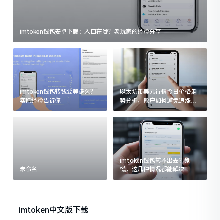
imtoken钱包安卓下载：入口在哪？老玩家的经验分享
imtoken钱包转钱要等多久？
以太坊币美元行情今日价格走
实际经验告诉你
势分析，散户如何避免追涨杀
跌被套牢
imtoken钱包转不出去？别
未命名
慌，这几种情况都能解决
imtoken中文版下载