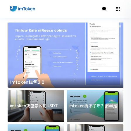
imtoken钱包2.0
i
imtoken钱包怎么找USDT地
imtoken提不了币？多半是这
址？三步搞定不踩坑
几件事没处理好