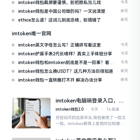
imtoken钱包截屏要谨慎，别把隐私当儿戏
今天
imtoken钱包是中国公司做的吗？一文说清楚
昨天
ethice怎么读？这词儿到底念啥，别搞错了
昨天
imtoken唯一官网
imtoken英文字母怎么写？正确拼写看这里
今天
imtoken护盾手表2代长啥样？真实上手体验分享
今天
imtoken钱包和imtoken到底是不是一回事？看完
今天
就懂了
imtoken钱包怎么换USDT？这几种方法你得知道
昨天
imtoken钱包一直转圈打不开 解决办法分享
昨天
imtoken电脑端登录入口，地
址在这里
imtoken钱包2.0
⋅
今天
⋅
14 阅读
历经玩币的这些年头,钱包使用了一批又
一批。imtoken算得上是相对比较便于
使用的，在手机上运用起来没有问题,然
而有时想要就着大屏幕瞧瞧资产状况,那