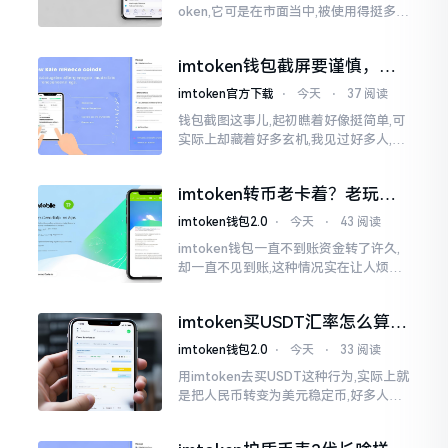
oken,它可是在市面当中,被使用得挺多的
那种钱包。前段时间,它出现了一些状况
咧,好多人的资产,都跟着一块儿晃悠起来
imtoken钱包截屏要谨慎，别
把隐私当儿戏
imtoken官方下载
⋅
今天
⋅
37 阅读
钱包截图这事儿,起初瞧着好像挺简单,可
实际上却藏着好多玄机,我见过好多人,总
随手截钱包画面后,就随便发到朋友圈或
者群聊里,结果账号被盗,资产也没了,要晓
imtoken转币老卡着？老玩家
得
教你几招搞定
imtoken钱包2.0
⋅
今天
⋅
43 阅读
imtoken钱包一直不到账资金转了许久,
却一直不见到账,这种情况实在让人烦躁,
怒火中烧。我刚启用imtoken软件时,就
遇到过类似困扰,那时内心焦急,像被困在
imtoken买USDT汇率怎么算？
热锅上的蚂蚁,慌乱无措。
几点买最划算
imtoken钱包2.0
⋅
今天
⋅
33 阅读
用imtoken去买USDT这种行为,实际上就
是把人民币转变为美元稳定币,好多人在
首次进行购买时都陷入了困惑状态,界面
之中有着大量的数字,汇率呈现出忽高忽