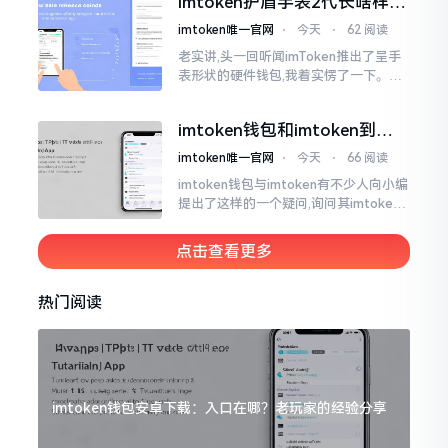
imtoken护盾手表2代长啥样？
低的状况
真实上手体验分享
imtoken唯一官网
⋅
今天
⋅
62 阅读
老实讲,头一回听闻imToken推出了呈手
表形状的硬件钱包,我着实愣了一下。在c
rypto圈子里,玩硬件钱包的人数量不少,
然而做成手表样式的着实不多见。
imtoken钱包和imtoken到底
是不是一回事？看完就懂了
imtoken唯一官网
⋅
今天
⋅
66 阅读
imtoken钱包与imtoken有不少人向小编
提出了这样的一个疑问,询问其imtoken
钱包与imtoken是不是属于不同一的事
物。而实际上,这二者根本完完全全就是
点击查看更多
同一个物品
热门阅读
imtoken钱包安卓下载：入口在哪？老玩家的经验分享