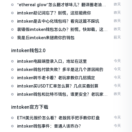
“ethereal glow”怎么翻才够味儿？翻译圈老油条
昨天
的私房话
imtoken助记词忘了？别慌，这招能救你
昨天
imtoken是去中心化钱包吗？看完这篇不踩坑
昨天
装错假imtoken钱包怎么办？别慌，快卸载，这几
昨天
招能救急
我是丘imtoken来拯救你的钱包
前天
imtoken钱包2.0
imtoken电脑端登录入口，地址在这里
今天
imtoken钱包付款失败？多半是这几个原因闹的
今天
imtoken转币老卡着？老玩家教你几招搞定
今天
imtoken买USDT汇率怎么算？几点买最划算
今天
imtoken钱包和比特币钱包，谁更安全？老玩家来
昨天
聊聊
imtoken官方下载
ETH美元报价怎么看？老股民手把手教你盯盘
今天
imtoken钱包事件：普通人该咋办？
今天