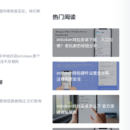
般问题问得很是实在。咱们那
热门阅读
imtoken钱包安卓下载：入口在
哪？老玩家的经验分享
地开启imtoken,那个
说法不尽相同
imtoken钱包硬件设置全攻略，
这样用更安全
聊
两款钱包我都用过,它们各有
imtoken钱包安卓怎么下 官方渠
道避坑指南