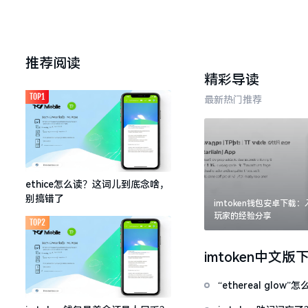
推荐阅读
精彩导读
TOP1
最新热门推荐
ethice怎么读？这词儿到底念啥，
别搞错了
imtoken钱包安卓下载
玩家的经验分享
TOP2
imtoken中文版
“ethereal gl