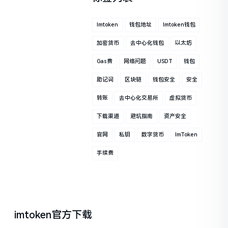
Imtoken
钱包地址
Imtoken钱包
加密货币
去中心化钱包
以太坊
Gas费
网络问题
USDT
钱包
助记词
区块链
钱包安全
安全
转账
去中心化交易所
虚拟货币
下载渠道
避坑指南
资产安全
官网
私钥
数字货币
ImToken
手续费
imtoken官方下载