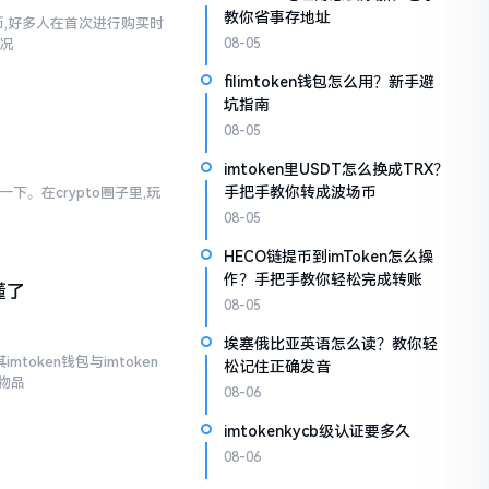
教你省事存地址
定币,好多人在首次进行购买时
状况
08-05
filimtoken钱包怎么用？新手避
坑指南
08-05
imtoken里USDT怎么换成TRX？
手把手教你转成波场币
下。在crypto圈子里,玩
08-05
HECO链提币到imToken怎么操
作？手把手教你轻松完成转账
懂了
08-05
埃塞俄比亚英语怎么读？教你轻
token钱包与imtoken
松记住正确发音
物品
08-06
imtokenkycb级认证要多久
08-06