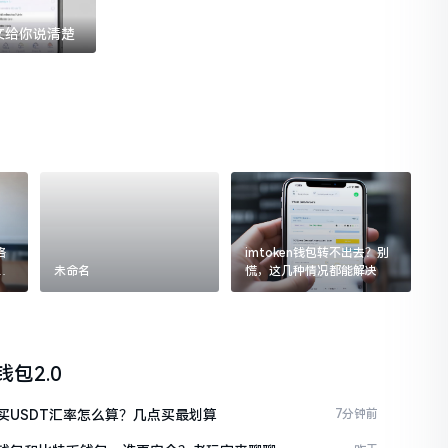
一文给你说清楚
格
imtoken钱包转不出去？别
追
未命名
慌，这几种情况都能解决
n钱包2.0
en买USDT汇率怎么算？几点买最划算
7分钟前