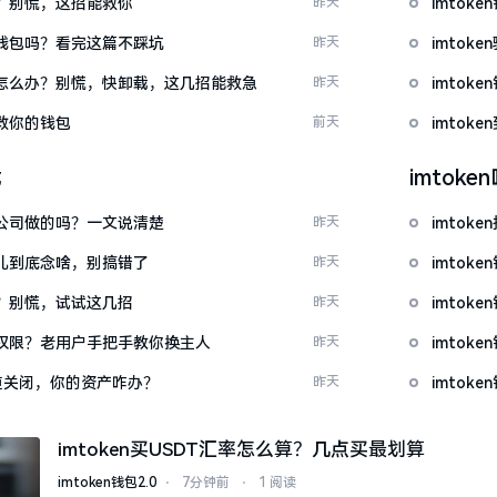
忘了？别慌，这招能救你
昨天
imto
心化钱包吗？看完这篇不踩坑
昨天
imto
钱包怎么办？别慌，快卸载，这几招能救急
昨天
imto
拯救你的钱包
前天
imto
载
imtok
中国公司做的吗？一文说清楚
昨天
imto
这词儿到底念啥，别搞错了
昨天
imtok
不开？别慌，试试这几招
昨天
imtok
么改权限？老用户手把手教你换主人
昨天
imtok
c通道关闭，你的资产咋办？
昨天
imto
imtoken买USDT汇率怎么算？几点买最划算
imtoken钱包2.0
⋅
7分钟前
⋅
1 阅读