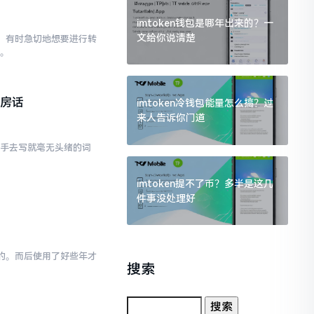
imtoken钱包是哪年出来的？一
文给你说清楚
已。有时急切地想要进行转
点。
私房话
imtoken冷钱包能量怎么搞？过
来人告诉你门道
动手去写就毫无头绪的词
imtoken提不了币？多半是这几
件事没处理好
为的。而后使用了好些年才
搜索