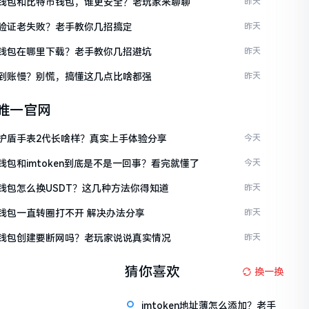
ken钱包和比特币钱包，谁更安全？老玩家来聊聊
昨天
ken验证老失败？老手教你几招搞定
昨天
ken钱包在哪里下载？老手教你几招避坑
昨天
ken到账慢？别慌，搞懂这几点比啥都强
昨天
en唯一官网
ken护盾手表2代长啥样？真实上手体验分享
今天
en钱包和imtoken到底是不是一回事？看完就懂了
今天
en钱包怎么换USDT？这几种方法你得知道
昨天
en钱包一直转圈打不开 解决办法分享
昨天
ken钱包创建要断网吗？老玩家说说真实情况
昨天
猜你喜欢
换一换
imtoken地址薄怎么添加？老手