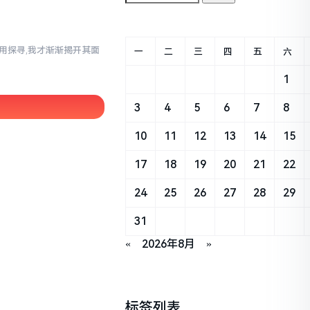
使用探寻,我才渐渐揭开其面
一
二
三
四
五
六
1
3
4
5
6
7
8
10
11
12
13
14
15
17
18
19
20
21
22
24
25
26
27
28
29
31
«
2026年8月
»
标签列表