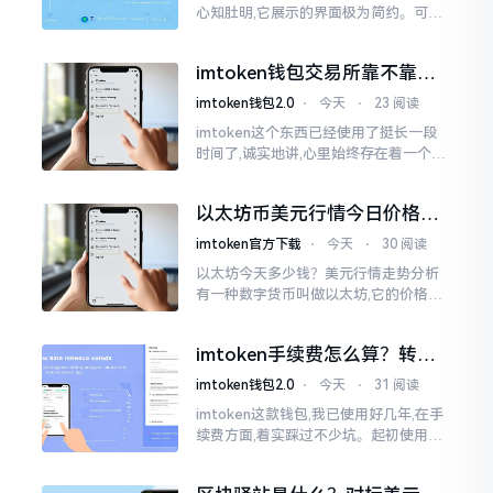
心知肚明,它展示的界面极为简约。可是,
U余额的那个部分偶尔会致使人们的视觉
感受产生些许困惑。
imtoken钱包交易所靠不靠
谱？老玩家说说心里话
imtoken钱包2.0
⋅
今天
⋅
23 阅读
imtoken这个东西已经使用了挺长一段
时间了,诚实地讲,心里始终存在着一个疙
瘩。钱包本身不存在问题,然而交易所那
边就稍微有点让人不放心。今天来谈论
以太坊币美元行情今日价格走
这个事情
势分析，散户如何避免追涨杀
imtoken官方下载
⋅
今天
⋅
30 阅读
跌被套牢
以太坊今天多少钱？美元行情走势分析
有一种数字货币叫做以太坊,它的价格走
势那叫一个起伏不定,就如同乘坐游乐场
里的过山车一样。每一天,伴随着美元汇
imtoken手续费怎么算？转账
率出现的一点点波动
和交易所差别大了
imtoken钱包2.0
⋅
今天
⋅
31 阅读
imtoken这款钱包,我已使用好几年,在手
续费方面,着实踩过不少坑。起初使用时,
每次转账,都提心吊胆,完全不知钱究竟扣
在了何处。经后来慢慢深入研究,才终于