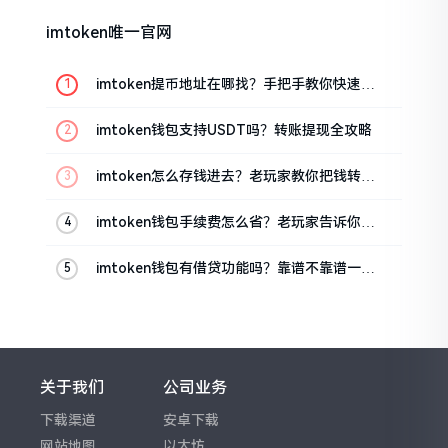
imtoken唯一官网
imtoken提币地址在哪找？手把手教你快速查
看
imtoken钱包支持USDT吗？转账提现全攻略
imtoken怎么存钱进去？老玩家教你把钱转进
钱包
imtoken钱包手续费怎么省？老玩家告诉你几
个实在招
imtoken钱包有借贷功能吗？靠谱不靠谱一文
说清楚
关于我们
公司业务
下载渠道
安卓下载
网站地图
以太坊