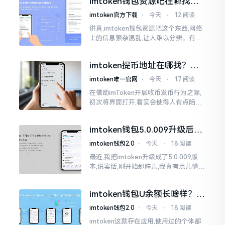
imtoken钱包资源吧在哪找，
这些坑我帮你趟过
imtoken官方下载
⋅
今天
⋅
12 阅读
讲真,imtoken钱包资源吧这个东西,网络
上的信息繁杂混乱,让人难以分辨。有的
人声称那是官方途径,有的人则表示是第
三方进行的搬运。倘若找对了资源
imtoken提币地址在哪找？手
把手教你快速查看
imtoken唯一官网
⋅
今天
⋅
17 阅读
在借助imToken开展收币发币行为之际,
初次将界面打开,着实会使得人有点陷入
发懵的状态,那密密麻麻的按钮,多得以至
于如同迷宫一样。好多人纷纷询问我
imtoken钱包5.0.009升级后咋
用？老用户实测分享
imtoken钱包2.0
⋅
今天
⋅
18 阅读
最近,我把imtoken升级成了5.0.009版
本,说实话,刚开始那阵儿,我真有点儿懵,
整个界面变了,布局也重新排了,结果我想
找某些东西时,得绕两圈才能找到
imtoken钱包U余额长啥样？截
图这样看
imtoken钱包2.0
⋅
今天
⋅
18 阅读
imtoken这款存在应用,使用过的个体都