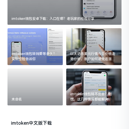
imtoken钱包安卓下载：入口在哪？老玩家的经验分享
imtoken钱包转钱要等多久？
以太坊币美元行情今日价格走
实际经验告诉你
势分析，散户如何避免追涨杀
跌被套牢
imtoken钱包转不出去？别
未命名
慌，这几种情况都能解决
imtoken中文版下载