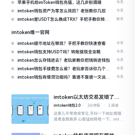
免追涨杀跌被套牢
苹果手机给imToken钱包充值，这几步别搞错
今天
imtoken钱包资产为零怎么找回？老张教你几招
今天
imtoken里USDT怎么换成TRX？手把手教你转成
昨天
波场币
imtoken唯一官网
imtoken提币地址在哪找？手把手教你快速查看
今天
imtoken钱包支持USDT吗？转账提现全攻略
今天
imtoken怎么存钱进去？老玩家教你把钱转进钱包
今天
imtoken钱包手续费怎么省？老玩家告诉你几个实
今天
在招
imtoken钱包有借贷功能吗？靠谱不靠谱一文说清
今天
楚
imtoken以太坊交易发错了咋
整？取消方法告诉你
imtoken钱包2.0
⋅
2分钟前
⋅
2 阅读
这事儿平常得很常见,手抖一下地址填错,
或者金额填多,心里猛地咯噔一下。imto
ken里的以太坊那交易,本质乃是一锤子
买卖啊,一旦提交到区块链之上