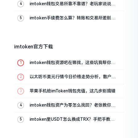
imtoken钱包交易所靠不靠谱？老玩家说说心
里话
imtoken手续费怎么算？转账和交易所差别大
了
imtoken官方下载
imtoken钱包资源吧在哪找，这些坑我帮你趟
过
以太坊币美元行情今日价格走势分析，散户如
何避免追涨杀跌被套牢
苹果手机给imToken钱包充值，这几步别搞错
imtoken钱包资产为零怎么找回？老张教你几
招
imtoken里USDT怎么换成TRX？手把手教你
转成波场币