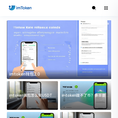
imtoken钱包2.0
i
imtoken钱包怎么找USDT地
imtoken提不了币？多半是这
址？三步搞定不踩坑
几件事没处理好