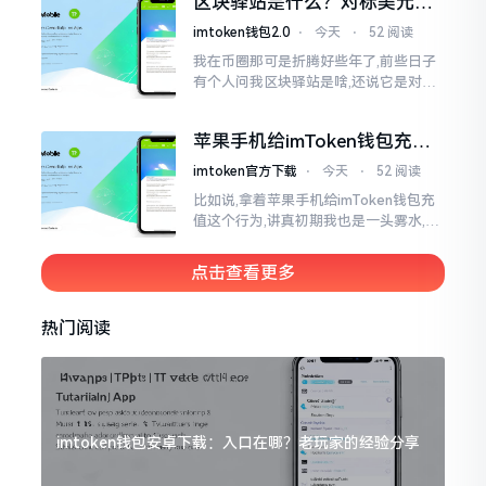
区块驿站是什么？对标美元的
明白
ETH到底咋回事
imtoken钱包2.0
⋅
今天
⋅
52 阅读
我在币圈那可是折腾好些年了,前些日子
有个人问我区块驿站是啥,还说它是对标
美元的ETH,说实在的,刚开始的时候我也
犯难,这词听起来可挺吓人的。之后我翻
苹果手机给imToken钱包充
找了些资料
值，这几步别搞错
imtoken官方下载
⋅
今天
⋅
52 阅读
比如说,拿着苹果手机给imToken钱包充
值这个行为,讲真初期我也是一头雾水,搞
不清楚状况。在安卓系统上,简单直接复
制地址便大功告成,然而到了iPhone这儿
点击查看更多
热门阅读
imtoken钱包安卓下载：入口在哪？老玩家的经验分享