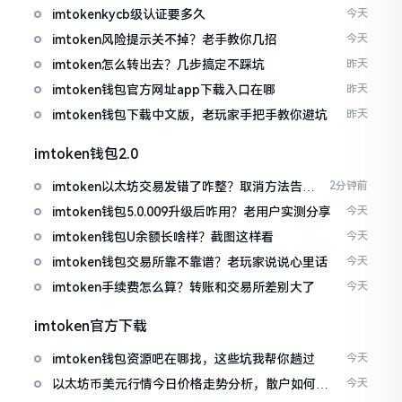
imtokenkycb级认证要多久
今天
imtoken风险提示关不掉？老手教你几招
今天
imtoken怎么转出去？几步搞定不踩坑
昨天
imtoken钱包官方网址app下载入口在哪
昨天
imtoken钱包下载中文版，老玩家手把手教你避坑
昨天
imtoken钱包2.0
imtoken以太坊交易发错了咋整？取消方法告诉
2分钟前
你
imtoken钱包5.0.009升级后咋用？老用户实测分享
今天
imtoken钱包U余额长啥样？截图这样看
今天
imtoken钱包交易所靠不靠谱？老玩家说说心里话
今天
imtoken手续费怎么算？转账和交易所差别大了
今天
imtoken官方下载
imtoken钱包资源吧在哪找，这些坑我帮你趟过
今天
以太坊币美元行情今日价格走势分析，散户如何避
今天