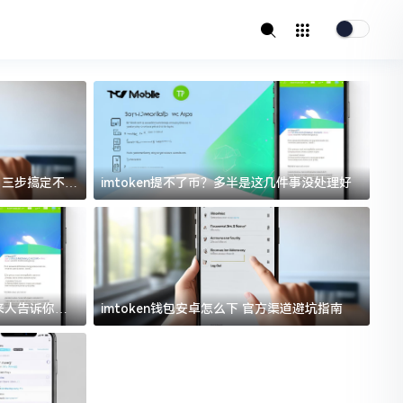
址？三步搞定不踩
imtoken提不了币？多半是这几件事没处理好
i
过来人告诉你门
imtoken钱包安卓怎么下 官方渠道避坑指南