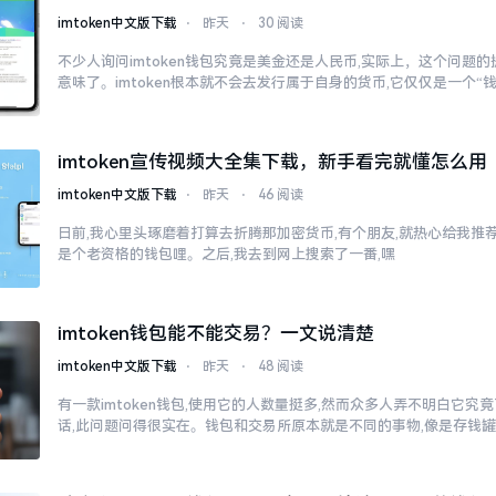
imtoken中文版下载
⋅
昨天
⋅
30 阅读
不少人询问imtoken钱包究竟是美金还是人民币,实际上，这个问题的
意味了。imtoken根本就不会去发行属于自身的货币,它仅仅是一个“
imtoken宣传视频大全集下载，新手看完就懂怎么用
imtoken中文版下载
⋅
昨天
⋅
46 阅读
日前,我心里头琢磨着打算去折腾那加密货币,有个朋友,就热心给我推荐了
是个老资格的钱包哩。之后,我去到网上搜索了一番,嘿
imtoken钱包能不能交易？一文说清楚
imtoken中文版下载
⋅
昨天
⋅
48 阅读
有一款imtoken钱包,使用它的人数量挺多,然而众多人弄不明白它
话,此问题问得很实在。钱包和交易所原本就是不同的事物,像是存钱