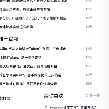
C转到imToken要等多久？过来人说说真实情况
昨天
ken转账记录查询，教你正确查看方法
昨天
ken银行USDT提现不了？这几个法子能帮你搞定
昨天
en换地址其实就这么回事
昨天
en唯一官网
包里的币怎么转进imToken？别慌，三步搞定
昨天
到IMToken，这一步别走错
昨天
派大明星是谁？说实话，我真没搞明白
昨天
en钱包怎么买usdt？老手教你简单三步搞定
昨天
ken提币地址在哪找？手把手教你快速查看
前天
猜你喜欢
换一换
能救急
imtoken提不了币？多半是这几