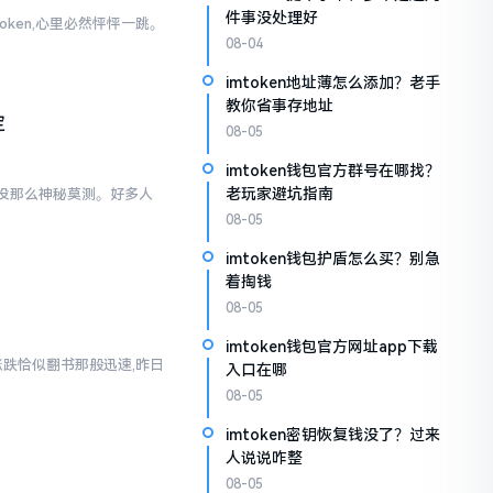
件事没处理好
oken,心里必然怦怦一跳。
。
08-04
imtoken地址薄怎么添加？老手
教你省事存地址
定
08-05
imtoken钱包官方群号在哪找？
老玩家避坑指南
际上没那么神秘莫测。好多人
08-05
imtoken钱包护盾怎么买？别急
着掏钱
08-05
imtoken钱包官方网址app下载
涨跌恰似翻书那般迅速,昨日
入口在哪
08-05
imtoken密钥恢复钱没了？过来
人说说咋整
08-05