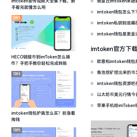
我是丘imtoken来
imtoken宣传视频大全集下载，新
手看完就懂怎么用
imtoken钱包怎
TOP3
imtoken私钥到
imtoken钱包是美
imtoken官方下
HECO链提币到imToken怎么操
欧意和imtoken
作？手把手教你轻松完成转账
鱼池挖矿挖出来的币怎
TOP4
imtoken钱包资
以太坊币美元行情今
套牢
苹果手机给imTok
imtoken钱包护盾怎么买？别急着
掏钱
TOP5