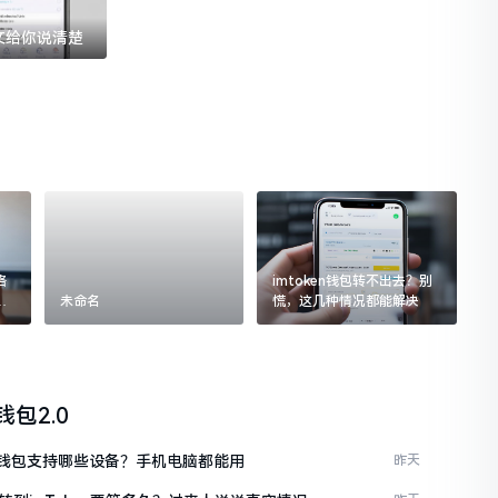
一文给你说清楚
格
imtoken钱包转不出去？别
追
未命名
慌，这几种情况都能解决
n钱包2.0
ken钱包支持哪些设备？手机电脑都能用
昨天