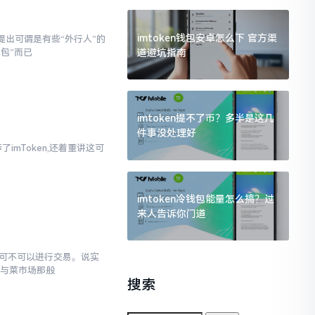
imtoken钱包安卓怎么下 官方渠
提出可谓是有些“外行人”的
道避坑指南
钱包”而已
imtoken提不了币？多半是这几
件事没处理好
imToken,还着重讲这可
imtoken冷钱包能量怎么搞？过
来人告诉你门道
究竟可不可以进行交易。说实
罐与菜市场那般
搜索