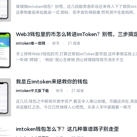
装错假imtoken钱包？别慌，这几招能救急听说近来有人下了假货imt
这事物看起来如真品一式,图标、名字皆仿得极像,然而其中全是陷阱
Web3钱包里的币怎么转进imToken？别慌，三步搞
imtoken唯一官网
⋅
昨天
⋅
21 阅读
手上持有Web3钱包的币,打算迁移到imToken里存放,这件事情实
一听闻“跨链”、“转账”就心生畏惧,担心转错链导致币消失不见
我是丘imtoken来拯救你的钱包
imtoken中文版下载
⋅
昨天
⋅
21 阅读
这几日,钱包之中那些许数字资产,着实令人难以安睡。币圈这所在,其
尚呈飘红之态，今日已然绿得人心慌慌。众多人手中紧握着一堆币
imtoken钱包怎么下？这几种靠谱路子别走歪