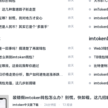
拯救你的钱包
昨天
火币BT
么下？这几种靠谱路子别走歪
昨天
imTo
底藏在哪？别慌，找对地方才安心
昨天
imto
金还是人民币？其实它是个“多面手”
昨天
imtok
载
imtok
钱包是一回事吗？搞清楚了再装钱包
昨天
Web3钱
么转到imtoken钱包？
昨天
TB钱包转
源吧在哪找，这些坑我帮你趟过
前天
比特堡特
日价格走势分析，散户如何避免追涨杀跌被
前天
imtok
en钱包充值，这几步别搞错
前天
imto
装错假imtoken钱包怎么办？别慌，快卸载，这几招
imtoken中文版下载
⋅
24分钟前
⋅
13 阅读