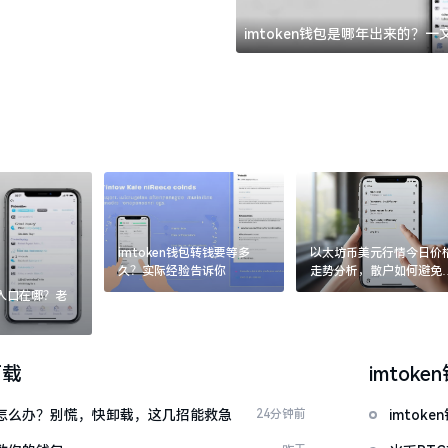
imtoken钱包是哪年出来的？
imtoken钱包转钱要等多
以太坊币美元行情今日价
久？实际经验告诉你
走势分析，散户如何避免
涨杀跌被套牢
：入口在哪？老
下载
imtoke
钱包怎么办？别慌，快卸载，这几招能救急
24分钟前
imto