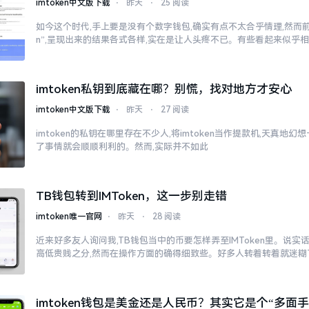
imtoken中文版下载
⋅
昨天
⋅
25 阅读
如今这个时代,手上要是没有个数字钱包,确实有点不太合乎情理,然而前往
n”,呈现出来的结果各式各样,实在是让人头疼不已。有些看起来似乎
imtoken私钥到底藏在哪？别慌，找对地方才安心
imtoken中文版下载
⋅
昨天
⋅
27 阅读
imtoken的私钥在哪里存在不少人,将imtoken当作提款机,天真地
了事情就会顺顺利利的。然而,实际并不如此
TB钱包转到IMToken，这一步别走错
imtoken唯一官网
⋅
昨天
⋅
28 阅读
近来好多友人询问我,TB钱包当中的币要怎样弄至IMToken里。说实
高低贵贱之分,然而在操作方面的确得细致些。好多人转着转着就迷糊
imtoken钱包是美金还是人民币？其实它是个“多面手