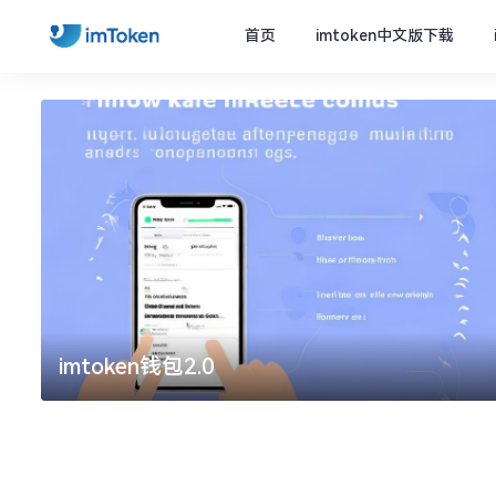
首页
imtoken中文版下载
imtoken钱包2.0