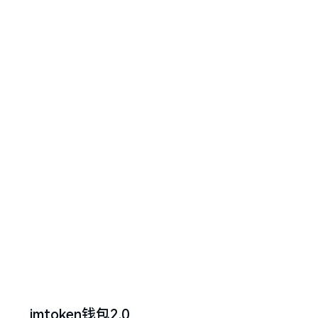
imtoken钱包2.0