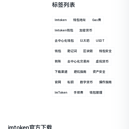
标签列表
Imtoken
钱包地址
Gas费
Imtoken钱包
加密货币
去中心化钱包
以太坊
USDT
钱包
助记词
区块链
钱包安全
转账
去中心化交易所
虚拟货币
下载渠道
避坑指南
资产安全
官网
私钥
数字货币
操作指南
ImToken
手续费
钱包管理
imtoken官方下载