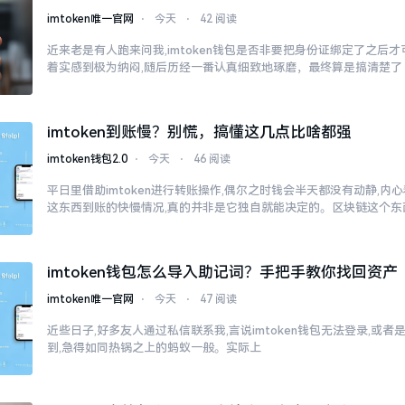
imtoken唯一官网
⋅
今天
⋅
42 阅读
近来老是有人跑来问我,imtoken钱包是否非要把身份证绑定了之后
着实感到极为纳闷,随后历经一番认真细致地琢磨，最终算是搞清楚了
imtoken到账慢？别慌，搞懂这几点比啥都强
imtoken钱包2.0
⋅
今天
⋅
46 阅读
平日里借助imtoken进行转账操作,偶尔之时钱会半天都没有动静,
这东西到账的快慢情况,真的并非是它独自就能决定的。区块链这个东
imtoken钱包怎么导入助记词？手把手教你找回资产
imtoken唯一官网
⋅
今天
⋅
47 阅读
近些日子,好多友人通过私信联系我,言说imtoken钱包无法登录,或
到,急得如同热锅之上的蚂蚁一般。实际上