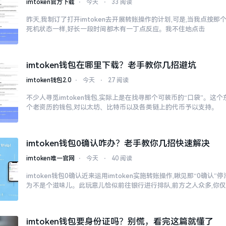
imtoken官方下载
⋅
今天
⋅
33 阅读
昨天,我制订了打开imtoken去开展转账操作的计划,可是,当我点按
死机状态一样,好长一段时间都木有一丁点反应。我不住地点击
imtoken钱包在哪里下载？老手教你几招避坑
imtoken钱包2.0
⋅
今天
⋅
27 阅读
不少人寻觅imtoken钱包,实际上是在找寻那个可装币的“口袋”。这个东
个老资历的钱包,对以太坊、比特币以及各类链上的代币予以支持。
imtoken钱包0确认咋办？老手教你几招快速解决
imtoken唯一官网
⋅
今天
⋅
40 阅读
imtoken钱包0确认近来运用imtoken实施转账操作,瞅见那“0确认
为不是个滋味儿。此玩意儿恰似前往银行进行排队,前方之人众多,你
imtoken钱包要身份证吗？别慌，看完这篇就懂了