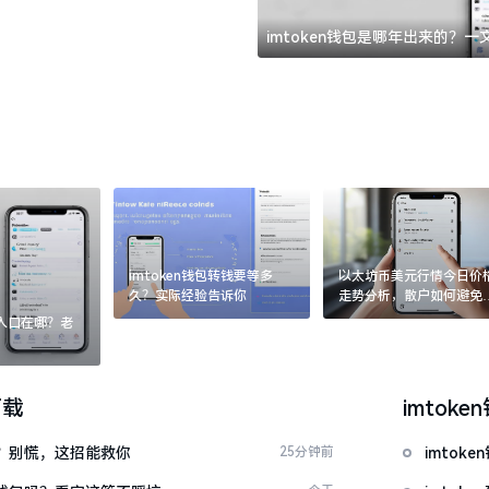
imtoken钱包是哪年出来的？
imtoken钱包转钱要等多
以太坊币美元行情今日价
久？实际经验告诉你
走势分析，散户如何避免
涨杀跌被套牢
：入口在哪？老
下载
imtoke
忘了？别慌，这招能救你
25分钟前
imto