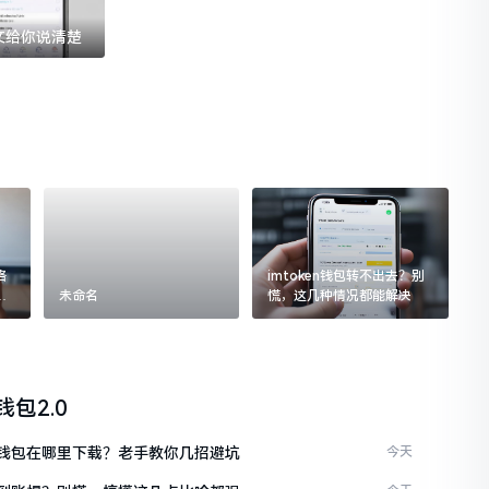
一文给你说清楚
格
imtoken钱包转不出去？别
追
未命名
慌，这几种情况都能解决
n钱包2.0
ken钱包在哪里下载？老手教你几招避坑
今天