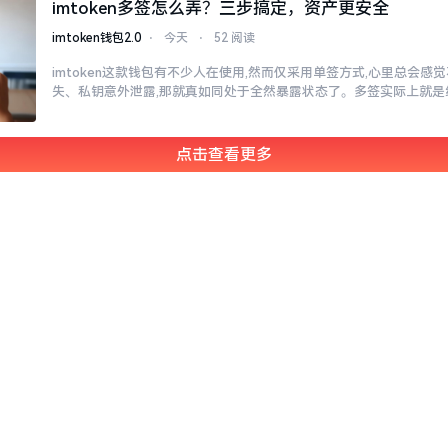
imtoken多签怎么弄？三步搞定，资产更安全
imtoken钱包2.0
⋅
今天
⋅
52 阅读
imtoken这款钱包有不少人在使用,然而仅采用单签方式,心里总会
失、私钥意外泄露,那就真如同处于全然暴露状态了。多签实际上就是
点击查看更多