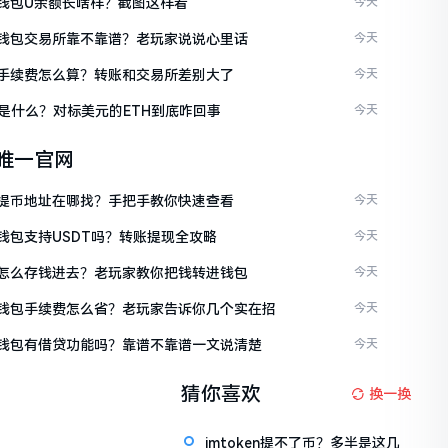
en钱包U余额长啥样？截图这样看
今天
ken钱包交易所靠不靠谱？老玩家说说心里话
今天
ken手续费怎么算？转账和交易所差别大了
今天
是什么？对标美元的ETH到底咋回事
今天
en唯一官网
ken提币地址在哪找？手把手教你快速查看
今天
en钱包支持USDT吗？转账提现全攻略
今天
ken怎么存钱进去？老玩家教你把钱转进钱包
今天
ken钱包手续费怎么省？老玩家告诉你几个实在招
今天
ken钱包有借贷功能吗？靠谱不靠谱一文说清楚
今天
猜你喜欢
换一换
imtoken提不了币？多半是这几