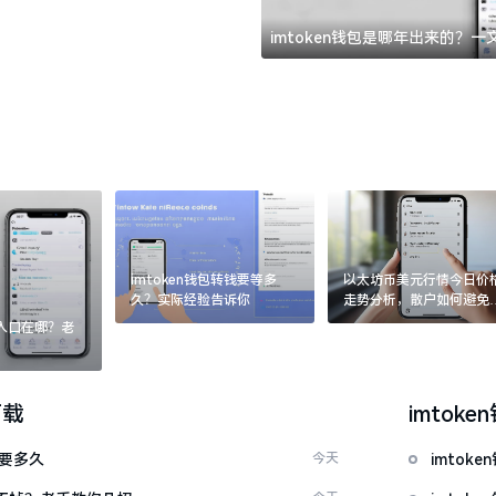
imtoken钱包是哪年出来的？
imtoken钱包转钱要等多
以太坊币美元行情今日价
久？实际经验告诉你
走势分析，散户如何避免
涨杀跌被套牢
：入口在哪？老
下载
imtoke
证要多久
今天
imtok