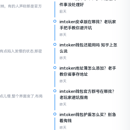
件事没处理好
以分辨。有的人声称那是官方
前天
imtoken安卓版在哪找？老玩家
手把手教你避开坑
昨天
imtoken钱包还能用吗 知乎上怎
么说
人有点陷入发懵的状态,那密
昨天
imtoken地址薄怎么添加？老手
教你省事存地址
昨天
imtoken钱包官方群号在哪找？
真有点儿懵,整个界面变了,布局
老玩家避坑指南
昨天
imtoken钱包护盾怎么买？别急
着掏钱
昨天