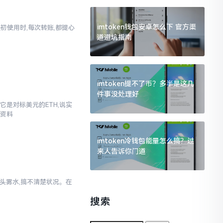
imtoken钱包安卓怎么下 官方渠
起初使用时,每次转账,都提心
道避坑指南
imtoken提不了币？多半是这几
件事没处理好
它是对标美元的ETH,说实
些资料
imtoken冷钱包能量怎么搞？过
来人告诉你门道
一头雾水,搞不清楚状况。在
搜索