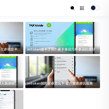
址？三步搞定不踩
imtoken提不了币？多半是这几件事没处理好
i
过来人告诉你门
imtoken钱包安卓怎么下 官方渠道避坑指南