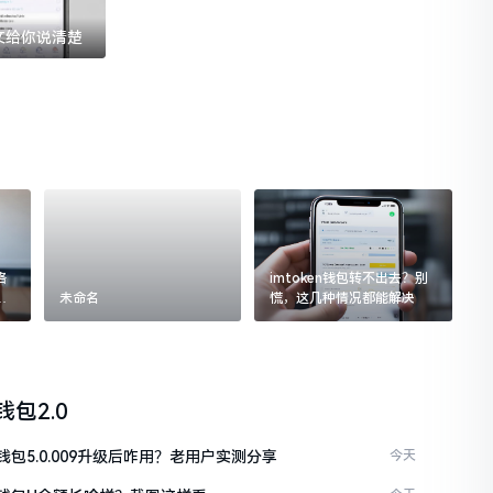
一文给你说清楚
格
imtoken钱包转不出去？别
追
未命名
慌，这几种情况都能解决
n钱包2.0
en钱包5.0.009升级后咋用？老用户实测分享
今天