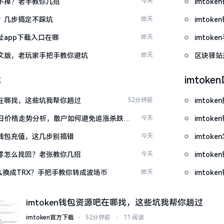
示关不掉？老手教你几招
今天
imtok
去？几步搞定不踩坑
昨天
imto
网址app下载入口在哪
昨天
imto
载中文版，老玩家手把手教你避坑
昨天
区块驿站
载
imtok
源吧在哪找，这些坑我帮你趟过
52分钟前
imto
日价格走势分析，散户如何避免追涨杀跌被
今天
imtok
en钱包充值，这几步别搞错
今天
imto
产为零怎么找回？老张教你几招
今天
imto
T怎么换成TRX？手把手教你转成波场币
昨天
imto
imtoken钱包资源吧在哪找，这些坑我帮你趟过
imtoken官方下载
⋅
52分钟前
⋅
11 阅读