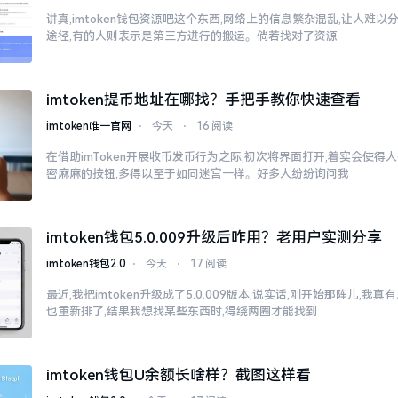
讲真,imtoken钱包资源吧这个东西,网络上的信息繁杂混乱,让人难
途径,有的人则表示是第三方进行的搬运。倘若找对了资源
imtoken提币地址在哪找？手把手教你快速查看
imtoken唯一官网
⋅
今天
⋅
16 阅读
在借助imToken开展收币发币行为之际,初次将界面打开,着实会使得
密麻麻的按钮,多得以至于如同迷宫一样。好多人纷纷询问我
imtoken钱包5.0.009升级后咋用？老用户实测分享
imtoken钱包2.0
⋅
今天
⋅
17 阅读
最近,我把imtoken升级成了5.0.009版本,说实话,刚开始那阵儿,我
也重新排了,结果我想找某些东西时,得绕两圈才能找到
imtoken钱包U余额长啥样？截图这样看