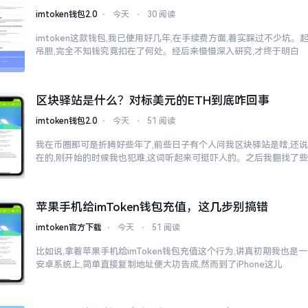
imtoken钱包2.0
⋅
今天
⋅
30 阅读
imtoken这款钱包,我已使用好几年,在手续费方面,着实踩过不少坑。
吊胆,完全不知钱究竟扣在了何处。经后来慢慢深入研究,才终于明白
区块驿站是什么？对标美元的ETH到底咋回事
imtoken钱包2.0
⋅
今天
⋅
51 阅读
我在币圈那可是折腾好些年了,前些日子有个人问我区块驿站是啥,还说
在的,刚开始的时候我也犯难,这词听起来可挺吓人的。之后我翻找了
苹果手机给imToken钱包充值，这几步别搞错
imtoken官方下载
⋅
今天
⋅
51 阅读
比如说,拿着苹果手机给imToken钱包充值这个行为,讲真初期我也是
安卓系统上,简单直接复制地址便大功告成,然而到了iPhone这儿