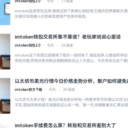
imtoken钱包2.0
⋅
今天
⋅
17 阅读
imtoken这款存在应用,使用过的个体都心知肚明,它展示的界面极为
分偶尔会致使人们的视觉感受产生些许困惑。
imtoken钱包交易所靠不靠谱？老玩家说说心里话
imtoken钱包2.0
⋅
今天
⋅
22 阅读
imtoken这个东西已经使用了挺长一段时间了,诚实地讲,心里始终
存在问题,然而交易所那边就稍微有点让人不放心。今天来谈论这个事
以太坊币美元行情今日价格走势分析，散户如何避免
imtoken官方下载
⋅
今天
⋅
29 阅读
以太坊今天多少钱？美元行情走势分析有一种数字货币叫做以太坊,它
不定,就如同乘坐游乐场里的过山车一样。每一天,伴随着美元汇率出
imtoken手续费怎么算？转账和交易所差别大了