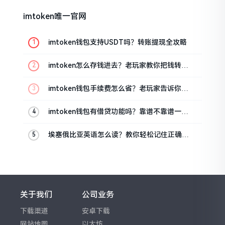
imtoken唯一官网
imtoken钱包支持USDT吗？转账提现全攻略
imtoken怎么存钱进去？老玩家教你把钱转进
钱包
imtoken钱包手续费怎么省？老玩家告诉你几
个实在招
imtoken钱包有借贷功能吗？靠谱不靠谱一文
说清楚
埃塞俄比亚英语怎么读？教你轻松记住正确发
音
关于我们
公司业务
下载渠道
安卓下载
网站地图
以太坊