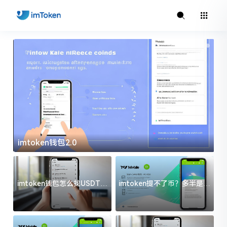
imtoken钱包2.0
i
imtoken钱包怎么找USDT地
imtoken提不了币？多半是这
址？三步搞定不踩坑
几件事没处理好