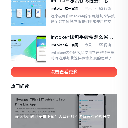
imtoken怎么存钱进去？老玩
家教你把钱转进钱包
imtoken唯一官网
⋅
今天
⋅
52 阅读
这个被称作imToken的东西,确切来讲就
是个数字钱包,它跟我们平常使用的支付
宝、微信有所不同,其本身没办法直接进
行“充值”。好多人在初次接触玩弄它的
imtoken钱包手续费怎么省？
时候都会陷入困惑
老玩家告诉你几个实在招
imtoken唯一官网
⋅
今天
⋅
55 阅读
imtoken这个钱包,我使用它已经快三年
时间,在手续费这件事情上,真的是踩了好
多坑。刚开始的那段时间,每次进行转账
的时候,都会心疼得一直嘬牙花子
点击查看更多
热门阅读
imtoken钱包安卓下载：入口在哪？老玩家的经验分享