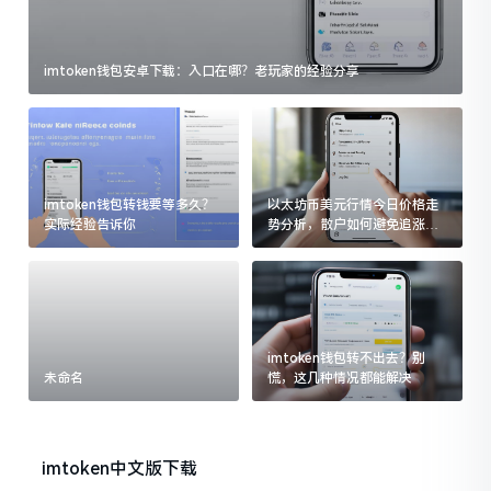
imtoken钱包安卓下载：入口在哪？老玩家的经验分享
imtoken钱包转钱要等多久？
以太坊币美元行情今日价格走
实际经验告诉你
势分析，散户如何避免追涨杀
跌被套牢
imtoken钱包转不出去？别
未命名
慌，这几种情况都能解决
imtoken中文版下载