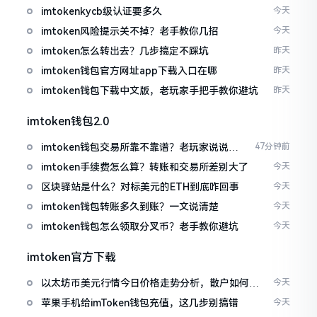
imtokenkycb级认证要多久
今天
imtoken风险提示关不掉？老手教你几招
今天
imtoken怎么转出去？几步搞定不踩坑
昨天
imtoken钱包官方网址app下载入口在哪
昨天
imtoken钱包下载中文版，老玩家手把手教你避坑
昨天
imtoken钱包2.0
imtoken钱包交易所靠不靠谱？老玩家说说心
47分钟前
里话
imtoken手续费怎么算？转账和交易所差别大了
今天
区块驿站是什么？对标美元的ETH到底咋回事
今天
imtoken钱包转账多久到账？一文说清楚
今天
imtoken钱包怎么领取分叉币？老手教你避坑
今天
imtoken官方下载
以太坊币美元行情今日价格走势分析，散户如何避
今天
免追涨杀跌被套牢
苹果手机给imToken钱包充值，这几步别搞错
今天