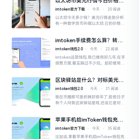
以太坊币美元行情今日价格走
这个事情
势分析，散户如何避免追涨杀
imtoken官方下载
⋅
今天
⋅
20 阅读
跌被套牢
以太坊今天多少钱？美元行情走势分析
有一种数字货币叫做以太坊,它的价格走
势那叫一个起伏不定,就如同乘坐游乐场
里的过山车一样。每一天,伴随着美元汇
imtoken手续费怎么算？转账
率出现的一点点波动
和交易所差别大了
imtoken钱包2.0
⋅
今天
⋅
22 阅读
imtoken这款钱包,我已使用好几年,在手
续费方面,着实踩过不少坑。起初使用时,
每次转账,都提心吊胆,完全不知钱究竟扣
在了何处。经后来慢慢深入研究,才终于
区块驿站是什么？对标美元的
明白
ETH到底咋回事
imtoken钱包2.0
⋅
今天
⋅
31 阅读
我在币圈那可是折腾好些年了,前些日子
有个人问我区块驿站是啥,还说它是对标
美元的ETH,说实在的,刚开始的时候我也
犯难,这词听起来可挺吓人的。之后我翻
苹果手机给imToken钱包充
找了些资料
值，这几步别搞错
imtoken官方下载
⋅
今天
⋅
35 阅读
比如说,拿着苹果手机给imToken钱包充