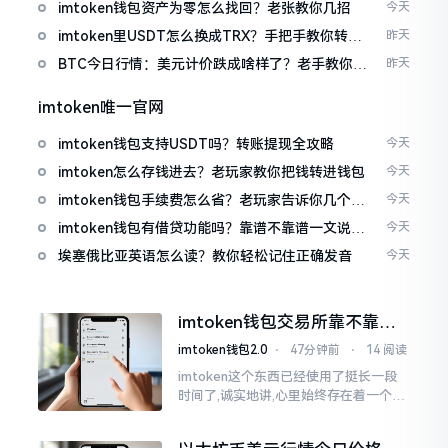
imtoken钱包资产为零怎么找回？老张教你几招
今天
imtoken里USDT怎么换成TRX？手把手教你转成
昨天
波场币
BTC今日行情：美元计价跌成啥样了？老手教你咋
昨天
看
imtoken唯一官网
imtoken钱包支持USDT吗？转账提现全攻略
今天
imtoken怎么存钱进去？老玩家教你把钱转进钱包
今天
imtoken钱包手续费怎么省？老玩家告诉你几个实
今天
在招
imtoken钱包有借贷功能吗？靠谱不靠谱一文说清
今天
楚
埃塞俄比亚英语怎么读？教你轻松记住正确发音
今天
imtoken钱包交易所靠不靠
谱？老玩家说说心里话
imtoken钱包2.0
⋅
47分钟前
⋅
14 阅读
imtoken这个东西已经使用了挺长一段
时间了,诚实地讲,心里始终存在着一个疙
瘩。钱包本身不存在问题,然而交易所那
边就稍微有点让人不放心。今天来谈论