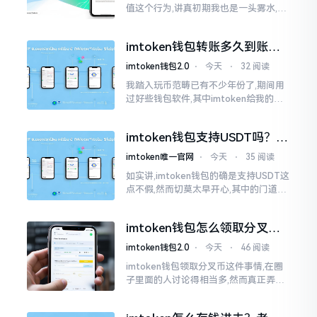
值这个行为,讲真初期我也是一头雾水,搞
不清楚状况。在安卓系统上,简单直接复
制地址便大功告成,然而到了iPhone这儿
imtoken钱包转账多久到账？
一文说清楚
imtoken钱包2.0
⋅
今天
⋅
32 阅读
我踏入玩币范畴已有不少年份了,期间用
过好些钱包软件,其中imtoken给我的整
体感受还算过得去。然而,它有个小毛病,
就是交易时,确认时间常常不太稳
imtoken钱包支持USDT吗？转
账提现全攻略
imtoken唯一官网
⋅
今天
⋅
35 阅读
如实讲,imtoken钱包的确是支持USDT这
点不假,然而切莫太早开心,其中的门道是
相当多的。好多人觉得装上了钱包就能
够随意进行转账操作,可结果要么是手续
imtoken钱包怎么领取分叉
费高得主子心疼
币？老手教你避坑
imtoken钱包2.0
⋅
今天
⋅
46 阅读
imtoken钱包领取分叉币这件事情,在圈
子里面的人讨论得相当多,然而真正弄明
白的人并没有几个。分叉币实际上就是
从原链fork出来的新的币种