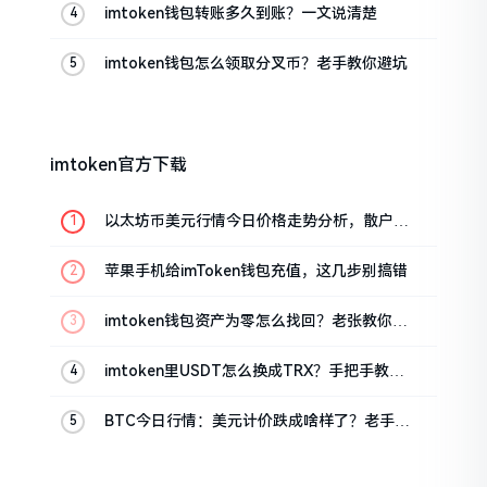
imtoken钱包转账多久到账？一文说清楚
imtoken钱包怎么领取分叉币？老手教你避坑
imtoken官方下载
以太坊币美元行情今日价格走势分析，散户如
何避免追涨杀跌被套牢
苹果手机给imToken钱包充值，这几步别搞错
imtoken钱包资产为零怎么找回？老张教你几
招
imtoken里USDT怎么换成TRX？手把手教你
转成波场币
BTC今日行情：美元计价跌成啥样了？老手教
你咋看