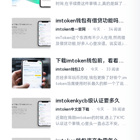
时间,在手续费这件事情上,真的是踩了好
多坑。刚开始的那段时间,每次进行转账
的时候,都会心疼得一直嘬牙花子
imtoken钱包有借贷功能吗？
靠谱不靠谱一文说清楚
imtoken唯一官网
⋅
今天
⋅
34 阅读
imToken这个东西有不少人在用,然而提
及借贷功能,好多人心里没谱。说实话,im
Token自身是个钱包,并非银行,它不会直
接发放贷款。它里面接入了一些DeFi协
下载imtoken钱包前，看看老
议
用户都咋说
imtoken钱包2.0
⋅
今天
⋅
33 阅读
历经多年玩币历程,钱包更换了好些个,im
token当属使用时长最久的那一个了说实
话,有关imtoken钱包app的下载这一情
况
imtokenkycb级认证要多久
imtoken中文版下载
⋅
今天
⋅
38 阅读
近期在捣鼓imtoken的时候,遇上了KYC
认证这个事情,心里头一直忐忑不安。B
级认证究竟得等多长时间?我四处查找了
一番,也向几位玩币的朋友打听了下,大家