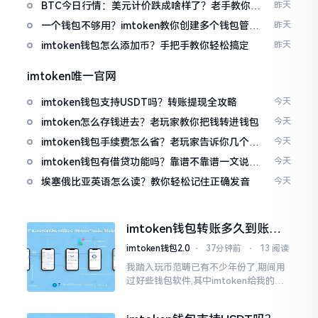
波场币
BTC今日行情：美元计价跌成啥样了？老手教你咋
昨天
看
一个钱包不够用？imtoken教你创建多个钱包管理
昨天
资产
imtoken钱包怎么添加币？手把手教你轻松搞定
昨天
imtoken唯一官网
imtoken钱包支持USDT吗？转账提现全攻略
今天
imtoken怎么存钱进去？老玩家教你把钱转进钱包
今天
imtoken钱包手续费怎么省？老玩家告诉你几个实
今天
在招
imtoken钱包有借贷功能吗？靠谱不靠谱一文说清
今天
楚
埃塞俄比亚英语怎么读？教你轻松记住正确发音
今天
imtoken钱包转账多久到账？
一文说清楚
imtoken钱包2.0
⋅
37分钟前
⋅
13 阅读
我踏入玩币范畴已有不少年份了,期间用
过好些钱包软件,其中imtoken给我的整
体感受还算过得去。然而,它有个小毛病,
就是交易时,确认时间常常不太稳