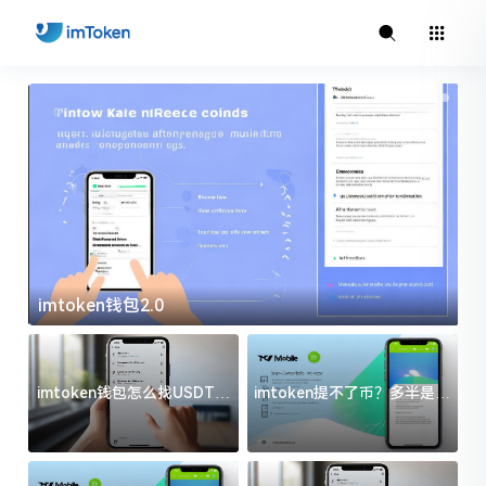
imtoken钱包2.0
i
imtoken钱包怎么找USDT地
imtoken提不了币？多半是这
址？三步搞定不踩坑
几件事没处理好