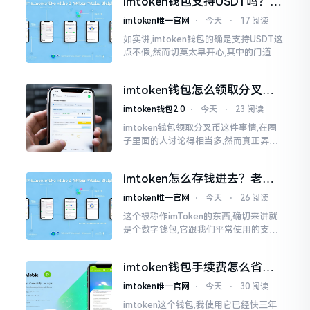
imtoken钱包支持USDT吗？转
账提现全攻略
imtoken唯一官网
⋅
今天
⋅
17 阅读
如实讲,imtoken钱包的确是支持USDT这
点不假,然而切莫太早开心,其中的门道是
相当多的。好多人觉得装上了钱包就能
够随意进行转账操作,可结果要么是手续
imtoken钱包怎么领取分叉
费高得主子心疼
币？老手教你避坑
imtoken钱包2.0
⋅
今天
⋅
23 阅读
imtoken钱包领取分叉币这件事情,在圈
子里面的人讨论得相当多,然而真正弄明
白的人并没有几个。分叉币实际上就是
从原链fork出来的新的币种
imtoken怎么存钱进去？老玩
家教你把钱转进钱包
imtoken唯一官网
⋅
今天
⋅
26 阅读
这个被称作imToken的东西,确切来讲就
是个数字钱包,它跟我们平常使用的支付
宝、微信有所不同,其本身没办法直接进
行“充值”。好多人在初次接触玩弄它的
imtoken钱包手续费怎么省？
时候都会陷入困惑
老玩家告诉你几个实在招
imtoken唯一官网
⋅
今天
⋅
30 阅读
imtoken这个钱包,我使用它已经快三年