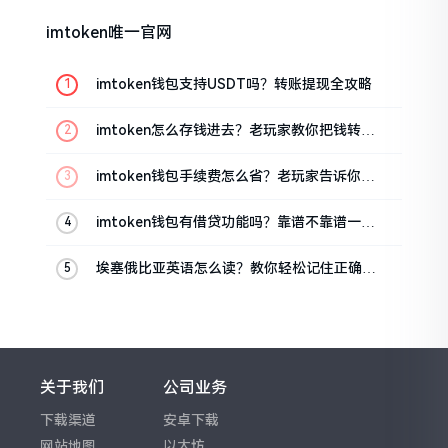
imtoken唯一官网
imtoken钱包支持USDT吗？转账提现全攻略
imtoken怎么存钱进去？老玩家教你把钱转进
钱包
imtoken钱包手续费怎么省？老玩家告诉你几
个实在招
imtoken钱包有借贷功能吗？靠谱不靠谱一文
说清楚
埃塞俄比亚英语怎么读？教你轻松记住正确发
音
关于我们
公司业务
下载渠道
安卓下载
网站地图
以太坊