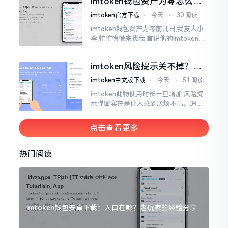
imtoken钱包资产为零怎么找
说的都不一样
回？老张教你几招
imtoken官方下载
⋅
今天
⋅
30 阅读
imtoken钱包资产为零前几日,我友人小
李,忙忙慌慌来找我,言说他的imtoken钱
包蓦地资产化为零了,他整个人那一刻俱
都懵掉了,此种状况实际上是较为常见的,
imtoken风险提示关不掉？老
莫要惊慌,暂且别急着去砸手机。
手教你几招
imtoken中文版下载
⋅
今天
⋅
51 阅读
imtoken此物使用时长一旦增加,风险提
示弹窗实在是让人感到厌烦不已。遥想
当初我刚开始接触它那时候,每一回开展
转账操作,都会蹦出一连串警告信息,弄得
点击查看更多
人心里慌慌张张的。
热门阅读
imtoken钱包安卓下载：入口在哪？老玩家的经验分享