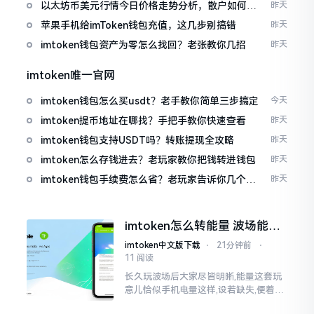
以太坊币美元行情今日价格走势分析，散户如何避
昨天
免追涨杀跌被套牢
苹果手机给imToken钱包充值，这几步别搞错
昨天
imtoken钱包资产为零怎么找回？老张教你几招
昨天
imtoken唯一官网
imtoken钱包怎么买usdt？老手教你简单三步搞定
今天
imtoken提币地址在哪找？手把手教你快速查看
昨天
imtoken钱包支持USDT吗？转账提现全攻略
昨天
imtoken怎么存钱进去？老玩家教你把钱转进钱包
昨天
imtoken钱包手续费怎么省？老玩家告诉你几个实
昨天
在招
imtoken怎么转能量 波场能量
转换教程
imtoken中文版下载
⋅
21分钟前
⋅
11 阅读
长久玩波场后大家尽皆明晰,能量这套玩
意儿恰似手机电量这样,设若缺失,便着实
关乎任何事项也难以做成。不论旨在实