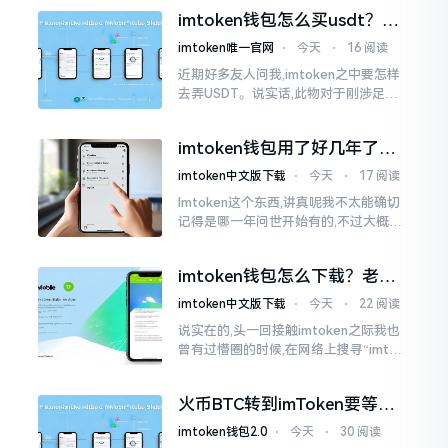
施与波场相关转账特定TRC-20代币之举
imtoken钱包怎么买usdt？老
手教你简单三步搞定
imtoken唯一官网
⋅
今天
⋅
16 阅读
近期好多友人问我,imtoken之中要怎样
去弄USDT。说实话,此物对于刚涉足币
圈之人而言着实有些让人发懵。USDT是
泰达币,跟美元以1:1挂钩
imtoken钱包用了好几年了，
到底多少年了？
imtoken中文版下载
⋅
今天
⋅
17 阅读
Imtoken这个东西,讲真呢我不太能确切
记得是哪一年问世开始有的,不过大概在
2016年、2017年那个时候就开始活跃
变得热门起来了,一直到现如今大概差不
imtoken钱包怎么下载？老用
多快要十年的时间了。
户告诉你靠谱渠道
imtoken中文版下载
⋅
今天
⋅
22 阅读
说实在的,头一回接触imtoken之际我也
曾有过懵圈的时候,在网络上搜寻“imtok
en钱包下载app网站”,冒出来的链接各式
各样,难以分辨真假,我自己就遭遇过麻烦
火币BTC转到imToken要等多
久？过来人说说真实情况
imtoken钱包2.0
⋅
今天
⋅
30 阅读