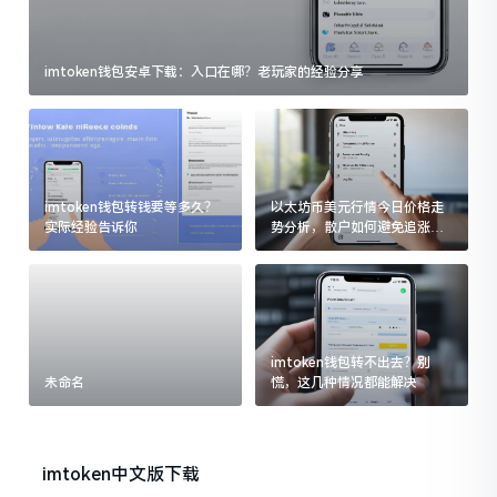
imtoken钱包安卓下载：入口在哪？老玩家的经验分享
imtoken钱包转钱要等多久？
以太坊币美元行情今日价格走
实际经验告诉你
势分析，散户如何避免追涨杀
跌被套牢
imtoken钱包转不出去？别
未命名
慌，这几种情况都能解决
imtoken中文版下载