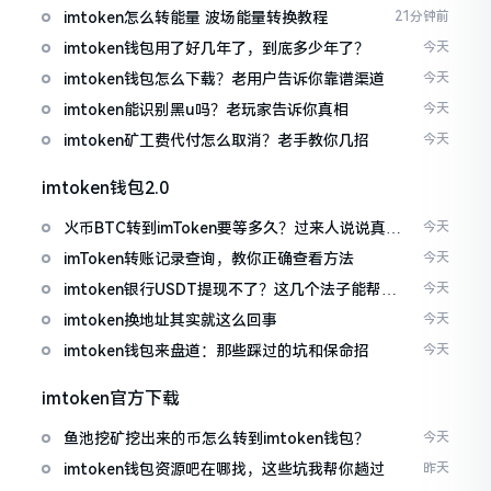
imtoken怎么转能量 波场能量转换教程
21分钟前
imtoken钱包用了好几年了，到底多少年了？
今天
imtoken钱包怎么下载？老用户告诉你靠谱渠道
今天
imtoken能识别黑u吗？老玩家告诉你真相
今天
imtoken矿工费代付怎么取消？老手教你几招
今天
imtoken钱包2.0
火币BTC转到imToken要等多久？过来人说说真实
今天
情况
imToken转账记录查询，教你正确查看方法
今天
imtoken银行USDT提现不了？这几个法子能帮你
今天
搞定
imtoken换地址其实就这么回事
今天
imtoken钱包来盘道：那些踩过的坑和保命招
今天
imtoken官方下载
鱼池挖矿挖出来的币怎么转到imtoken钱包？
今天
imtoken钱包资源吧在哪找，这些坑我帮你趟过
昨天