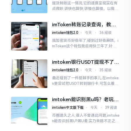
提及转账这一情况,它的速度呈现实在有
点微妙,讲快也算快,讲慢也算慢。以我从
火币提取BTC至imToken这件事情来讲,
正常状况下30分钟到2小时就能达成到
imToken转账记录查询，教你
账。可是
正确查看方法
imtoken钱包2.0
⋅
今天
⋅
36 阅读
搞加密货币好些年了,碰到过好些麻烦。i
mToken这个钱包我启用快三年了,针对
转账记录查询这事儿,老是有人前来咨询
官网位置在哪儿。事实上,最初接触之际
imtoken银行USDT提现不了？
我也疑惑过一阵子
这几个法子能帮你搞定
imtoken钱包2.0
⋅
今天
⋅
35 阅读
最近碰到了一件挺棘手的事儿,在imtoke
n里尝试把USDT转到银行卡,可怎么着都
没法成功提现,可以想见,其间是经历了一
阵子的颠折与腾磨。没想到前前后后这
imtoken能识别黑u吗？老玩家
么时长
告诉你真相
imtoken中文版下载
⋅
今天
⋅
39 阅读
币圈混久之人,谁人不曾遇此问题,imtoke
n能否识别黑U?黑U者,实乃来路不正之钱
耳,或涉诈骗关联某一些,或有洗钱相关某