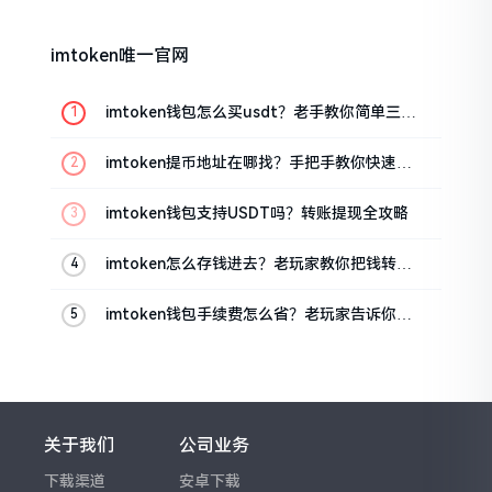
imtoken唯一官网
imtoken钱包怎么买usdt？老手教你简单三步
搞定
imtoken提币地址在哪找？手把手教你快速查
看
imtoken钱包支持USDT吗？转账提现全攻略
imtoken怎么存钱进去？老玩家教你把钱转进
钱包
imtoken钱包手续费怎么省？老玩家告诉你几
个实在招
关于我们
公司业务
下载渠道
安卓下载