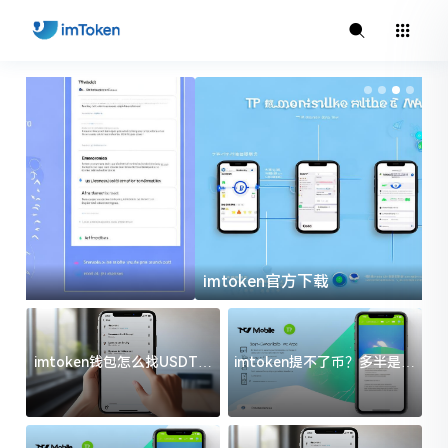
imtoken官方下载
i
imtoken钱包怎么找USDT地
imtoken提不了币？多半是这
址？三步搞定不踩坑
几件事没处理好