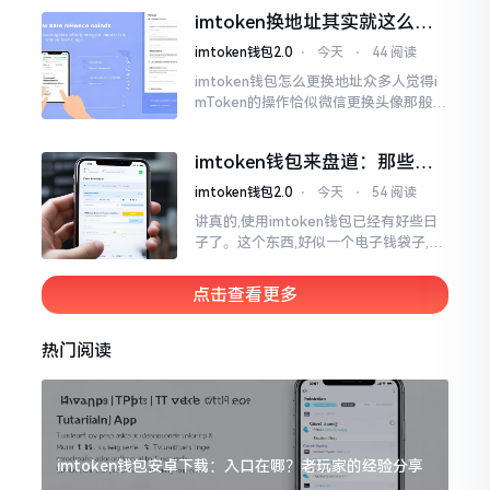
一类,诸多之人害怕收黑U致己惹于麻烦
imtoken换地址其实就这么回
事
imtoken钱包2.0
⋅
今天
⋅
44 阅读
imtoken钱包怎么更换地址众多人觉得i
mToken的操作恰似微信更换头像那般简
便,唯有直接点一下便可轻易完成。可是
实际情形并非这样,imToken的地址是依
imtoken钱包来盘道：那些踩
据助记词来生成的,通俗讲
过的坑和保命招
imtoken钱包2.0
⋅
今天
⋅
54 阅读
讲真的,使用imtoken钱包已经有好些日
子了。这个东西,好似一个电子钱袋子,里
面装着你那些数字资产。有的人使用起
来一帆风顺、毫无阻碍,有的人使用起来
点击查看更多
却提心吊胆、神经紧绷。
热门阅读
imtoken钱包安卓下载：入口在哪？老玩家的经验分享