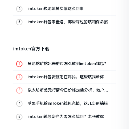
帮你搞定
imtoken换地址其实就这么回事
imtoken钱包来盘道：那些踩过的坑和保命招
imtoken官方下载
鱼池挖矿挖出来的币怎么转到imtoken钱包？
imtoken钱包资源吧在哪找，这些坑我帮你趟
过
以太坊币美元行情今日价格走势分析，散户如
何避免追涨杀跌被套牢
苹果手机给imToken钱包充值，这几步别搞错
imtoken钱包资产为零怎么找回？老张教你几
招