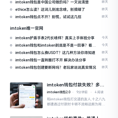
imtoken钱包是中国公司做的吗？一文说清楚
昨天
ethice怎么读？这词儿到底念啥，别搞错了
昨天
imtoken钱包点不开？别慌，试试这几招
昨天
imtoken唯一官网
imtoken护盾手表2代长啥样？真实上手体验分享
今天
imtoken钱包和imtoken到底是不是一回事？看完
今天
就懂了
imtoken钱包怎么换USDT？这几种方法你得知道
昨天
imtoken钱包一直转圈打不开 解决办法分享
昨天
imtoken钱包创建要断网吗？老玩家说说真实情况
昨天
imtoken钱包付款失败？多半
是这几个原因闹的
imtoken钱包2.0
⋅
9分钟前
⋅
4 阅读
和imtoken钱包打交道的友人,十之八九
都遭遇过付款时卡顿不流畅这颇为闹心
的状况。转账持续许久毫无反应,亦或是
直接弹出红色字体显示报错,情形令人焦