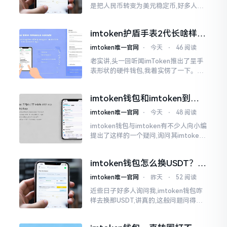
是把人民币转变为美元稳定币,好多人在
首次进行购买时都陷入了困惑状态,界面
之中有着大量的数字,汇率呈现出忽高忽
imtoken护盾手表2代长啥样？
低的状况
真实上手体验分享
imtoken唯一官网
⋅
今天
⋅
46 阅读
老实讲,头一回听闻imToken推出了呈手
表形状的硬件钱包,我着实愣了一下。在c
rypto圈子里,玩硬件钱包的人数量不少,
然而做成手表样式的着实不多见。
imtoken钱包和imtoken到底
是不是一回事？看完就懂了
imtoken唯一官网
⋅
今天
⋅
48 阅读
imtoken钱包与imtoken有不少人向小编
提出了这样的一个疑问,询问其imtoken
钱包与imtoken是不是属于不同一的事
物。而实际上,这二者根本完完全全就是
imtoken钱包怎么换USDT？这
同一个物品
几种方法你得知道
imtoken唯一官网
⋅
昨天
⋅
52 阅读
近些日子好多人询问我,imtoken钱包咋
样去换那USDT,讲真的,这般问题问得很
是实在。咱们那些普通之人玩币,最为头
疼之事便是怎样把各类代币换成USDT