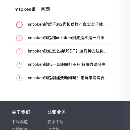
imtoken唯一官网
imtoken护盾手表2代长啥样？真实上手体验
分享
imtoken钱包和imtoken到底是不是一回事？
看完就懂了
imtoken钱包怎么换USDT？这几种方法你得
知道
imtoken钱包一直转圈打不开 解决办法分享
imtoken钱包创建要断网吗？老玩家说说真实
情况
关于我们
公司业务
下载渠道
安卓下载
网站地图
以太坊