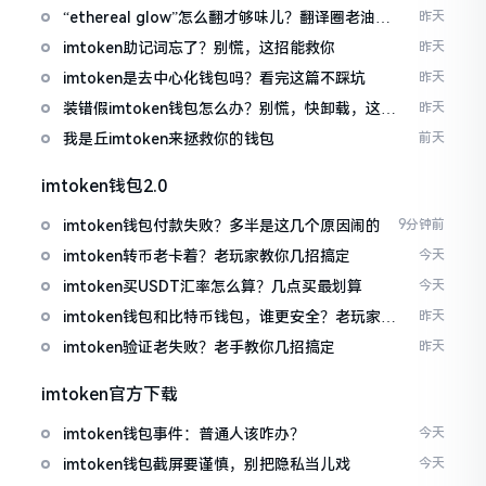
“ethereal glow”怎么翻才够味儿？翻译圈老油条
昨天
的私房话
imtoken助记词忘了？别慌，这招能救你
昨天
imtoken是去中心化钱包吗？看完这篇不踩坑
昨天
装错假imtoken钱包怎么办？别慌，快卸载，这几
昨天
招能救急
我是丘imtoken来拯救你的钱包
前天
imtoken钱包2.0
imtoken钱包付款失败？多半是这几个原因闹的
9分钟前
imtoken转币老卡着？老玩家教你几招搞定
今天
imtoken买USDT汇率怎么算？几点买最划算
今天
imtoken钱包和比特币钱包，谁更安全？老玩家来
昨天
聊聊
imtoken验证老失败？老手教你几招搞定
昨天
imtoken官方下载
imtoken钱包事件：普通人该咋办？
今天
imtoken钱包截屏要谨慎，别把隐私当儿戏
今天