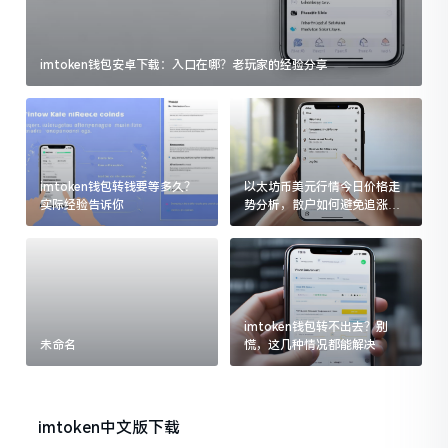
imtoken钱包安卓下载：入口在哪？老玩家的经验分享
imtoken钱包转钱要等多久？
以太坊币美元行情今日价格走
实际经验告诉你
势分析，散户如何避免追涨杀
跌被套牢
imtoken钱包转不出去？别
未命名
慌，这几种情况都能解决
imtoken中文版下载