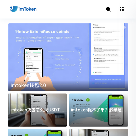
imtoken钱包2.0
i
imtoken钱包怎么找USDT地
imtoken提不了币？多半是这
址？三步搞定不踩坑
几件事没处理好