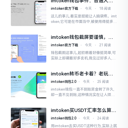
imtoken钱包事件：普通人该
急得连连跺脚。实际上讲
咋办？
imtoken官方下载
⋅
今天
⋅
18 阅读
这儿的事儿,着实是挺能让人脑袋疼。imt
oken,它可是在市面当中,被使用得挺多的
那种钱包。前段时间,它出现了一些状况
咧,好多人的资产,都跟着一块儿晃悠起来
imtoken钱包截屏要谨慎，别
把隐私当儿戏
imtoken官方下载
⋅
今天
⋅
21 阅读
钱包截图这事儿,起初瞧着好像挺简单,可
实际上却藏着好多玄机,我见过好多人,总
随手截钱包画面后,就随便发到朋友圈或
者群聊里,结果账号被盗,资产也没了,要晓
imtoken转币老卡着？老玩家
得
教你几招搞定
imtoken钱包2.0
⋅
今天
⋅
25 阅读
imtoken钱包一直不到账资金转了许久,
却一直不见到账,这种情况实在让人烦躁,
怒火中烧。我刚启用imtoken软件时,就
遇到过类似困扰,那时内心焦急,像被困在
imtoken买USDT汇率怎么算？
热锅上的蚂蚁,慌乱无措。
几点买最划算
imtoken钱包2.0
⋅
今天
⋅
24 阅读
用imtoken去买USDT这种行为,实际上就