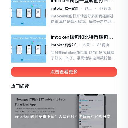
imtoken钱包一直转圈打不开
解决办法分享
imtoken唯一官网
⋅
昨天
⋅
47 阅读
imtoken钱包打开转圈好多回我碰到过
这事,真的是惹人厌烦。每次兴冲冲地开
启imtoken,那个圈就开始不住地转呀转,
仿若永远没有尽头一样。针对这种情形,
imtoken钱包和比特币钱包，
大家说法不尽相同
谁更安全？老玩家来聊聊
imtoken钱包2.0
⋅
昨天
⋅
62 阅读
我对照imtoken钱包跟比特币钱包,琢磨
了好长一阵子。准确地讲,这两款钱包我
都用过,它们各有独特特性。imtoken是
多链钱包,能支持多种数字货币,界面设计
点击查看更多
挺美观
热门阅读
imtoken钱包安卓下载：入口在哪？老玩家的经验分享