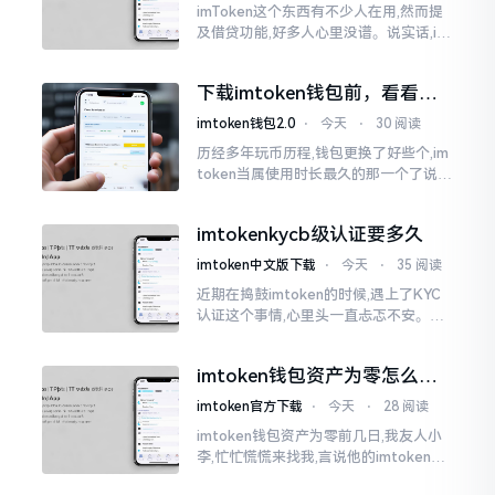
imToken这个东西有不少人在用,然而提
及借贷功能,好多人心里没谱。说实话,im
Token自身是个钱包,并非银行,它不会直
接发放贷款。它里面接入了一些DeFi协
下载imtoken钱包前，看看老
议
用户都咋说
imtoken钱包2.0
⋅
今天
⋅
30 阅读
历经多年玩币历程,钱包更换了好些个,im
token当属使用时长最久的那一个了说实
话,有关imtoken钱包app的下载这一情
况
imtokenkycb级认证要多久
imtoken中文版下载
⋅
今天
⋅
35 阅读
近期在捣鼓imtoken的时候,遇上了KYC
认证这个事情,心里头一直忐忑不安。B
级认证究竟得等多长时间?我四处查找了
一番,也向几位玩币的朋友打听了下,大家
imtoken钱包资产为零怎么找
说的都不一样
回？老张教你几招
imtoken官方下载
⋅
今天
⋅
28 阅读
imtoken钱包资产为零前几日,我友人小
李,忙忙慌慌来找我,言说他的imtoken钱
包蓦地资产化为零了,他整个人那一刻俱