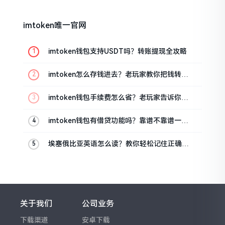
imtoken唯一官网
imtoken钱包支持USDT吗？转账提现全攻略
imtoken怎么存钱进去？老玩家教你把钱转进
钱包
imtoken钱包手续费怎么省？老玩家告诉你几
个实在招
imtoken钱包有借贷功能吗？靠谱不靠谱一文
说清楚
埃塞俄比亚英语怎么读？教你轻松记住正确发
音
关于我们
公司业务
下载渠道
安卓下载