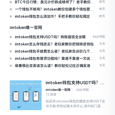
波场币
BTC今日行情：美元计价跌成啥样了？老手教你咋
昨天
看
一个钱包不够用？imtoken教你创建多个钱包管理
昨天
资产
imtoken钱包怎么添加币？手把手教你轻松搞定
昨天
imtoken唯一官网
imtoken钱包支持USDT吗？转账提现全攻略
44分钟前
imtoken怎么存钱进去？老玩家教你把钱转进钱包
今天
imtoken钱包手续费怎么省？老玩家告诉你几个实
今天
在招
imtoken钱包有借贷功能吗？靠谱不靠谱一文说清
今天
楚
埃塞俄比亚英语怎么读？教你轻松记住正确发音
今天
imtoken钱包支持USDT吗？转
账提现全攻略
imtoken唯一官网
⋅
44分钟前
⋅
12 阅读
如实讲,imtoken钱包的确是支持USDT这
点不假,然而切莫太早开心,其中的门道是
相当多的。好多人觉得装上了钱包就能