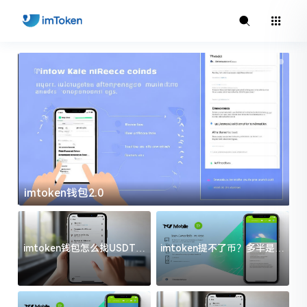
imtoken钱包2.0
i
imtoken钱包怎么找USDT地
imtoken提不了币？多半是这
址？三步搞定不踩坑
几件事没处理好