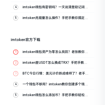
楚
imtoken钱包有密钥吗？一文说清楚助记词和
私钥
imtoken充能量怎么操作？手把手教你搞定
TRX手续费
imtoken官方下载
imtoken钱包资产为零怎么找回？老张教你几
招
imtoken里USDT怎么换成TRX？手把手教你
转成波场币
BTC今日行情：美元计价跌成啥样了？老手教
你咋看
一个钱包不够用？imtoken教你创建多个钱包
管理资产
imtoken钱包怎么添加币？手把手教你轻松搞
定