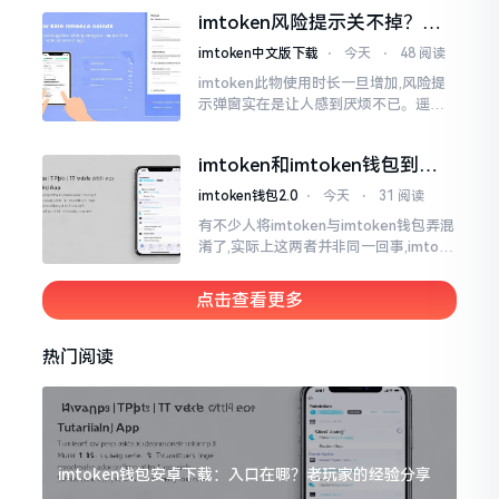
都懵掉了,此种状况实际上是较为常见的,
imtoken风险提示关不掉？老
莫要惊慌,暂且别急着去砸手机。
手教你几招
imtoken中文版下载
⋅
今天
⋅
48 阅读
imtoken此物使用时长一旦增加,风险提
示弹窗实在是让人感到厌烦不已。遥想
当初我刚开始接触它那时候,每一回开展
转账操作,都会蹦出一连串警告信息,弄得
imtoken和imtoken钱包到底
人心里慌慌张张的。
啥区别 一文说清楚
imtoken钱包2.0
⋅
今天
⋅
31 阅读
有不少人将imtoken与imtoken钱包弄混
淆了,实际上这两者并非同一回事,imtoke
n乃是一个公司的名称,imtoken钱包则是
由该公司所推出的产品
点击查看更多
热门阅读
imtoken钱包安卓下载：入口在哪？老玩家的经验分享