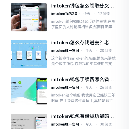
够随意进行转账操作,可结果要么是手续
imtoken钱包怎么领取分叉
费高得主子心疼
币？老手教你避坑
imtoken钱包2.0
⋅
今天
⋅
17 阅读
imtoken钱包领取分叉币这件事情,在圈
子里面的人讨论得相当多,然而真正弄明
白的人并没有几个。分叉币实际上就是
从原链fork出来的新的币种
imtoken怎么存钱进去？老玩
家教你把钱转进钱包
imtoken唯一官网
⋅
今天
⋅
20 阅读
这个被称作imToken的东西,确切来讲就
是个数字钱包,它跟我们平常使用的支付
宝、微信有所不同,其本身没办法直接进
行“充值”。好多人在初次接触玩弄它的
imtoken钱包手续费怎么省？
时候都会陷入困惑
老玩家告诉你几个实在招
imtoken唯一官网
⋅
今天
⋅
26 阅读
imtoken这个钱包,我使用它已经快三年
时间,在手续费这件事情上,真的是踩了好
多坑。刚开始的那段时间,每次进行转账
的时候,都会心疼得一直嘬牙花子
imtoken钱包有借贷功能吗？
靠谱不靠谱一文说清楚
imtoken唯一官网
⋅
今天
⋅
30 阅读