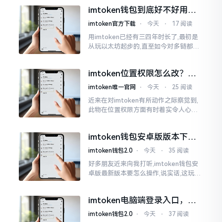
所以失败,在于贪图便宜以及偷懒。我目
imtoken钱包到底好不好用？
睹过非常多的人
老玩家说说真实体验
imtoken官方下载
⋅
今天
⋅
17 阅读
用imtoken已经有三四年时长了,最初是
从玩以太坊起步的,直至如今对多链都有
涉及,也可算是个老使用者了,讲真，imto
ken这玩意儿就好像一个数字钱袋子
imtoken位置权限怎么改？手
把手教你搞定
imtoken唯一官网
⋅
今天
⋅
25 阅读
近来在对imtoken有所动作之际察觉到,
此物在位置权限方面有时着实令人心生
烦闷之感。开启app之际提示定位出现故
障情况,致使我呈现出一脸茫然不知所措
imtoken钱包安卓版版本下载
的模样
安装教程
imtoken钱包2.0
⋅
今天
⋅
35 阅读
好多朋友近来向我打听,imtoken钱包安
卓版最新版本要怎么操作,说实话,这玩意
儿要是熟练掌握了,还挺方便的。我用它
都快两年了,从1.8版本一直跟到现在的2.
imtoken电脑端登录入口，地
0版本
址在这里
imtoken钱包2.0
⋅
今天
⋅
37 阅读