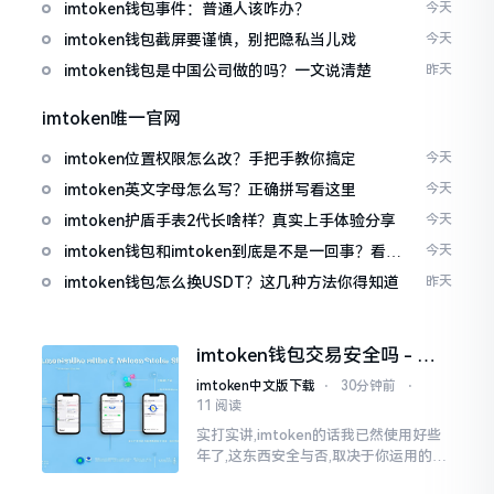
imtoken钱包事件：普通人该咋办？
今天
imtoken钱包截屏要谨慎，别把隐私当儿戏
今天
imtoken钱包是中国公司做的吗？一文说清楚
昨天
imtoken唯一官网
imtoken位置权限怎么改？手把手教你搞定
今天
imtoken英文字母怎么写？正确拼写看这里
今天
imtoken护盾手表2代长啥样？真实上手体验分享
今天
imtoken钱包和imtoken到底是不是一回事？看完
今天
就懂了
imtoken钱包怎么换USDT？这几种方法你得知道
昨天
imtoken钱包交易安全吗 - 老
用户的一些心里话
imtoken中文版下载
⋅
30分钟前
⋅
11 阅读
实打实讲,imtoken的话我已然使用好些
年了,这东西安全与否,取决于你运用的方
式。钱包自身不存在问题,然而众多人之