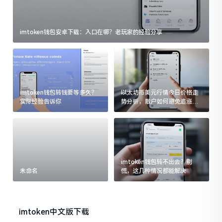
imtoken钱包安卓下载：入口在哪？老玩家的经验分享
imtoken钱包转钱要等多久？
以太坊币美元行情今日价格走
实际经验告诉你
势分析，散户如何避免追涨杀
跌被套牢
imtoken钱包转不出去？别
未命名
慌，这几种情况都能解决
imtoken中文版下载