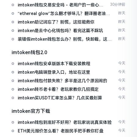
imtoken钱包交易安全吗 - 老用户的一些心里
30分钟前
话
“ethereal glow”怎么翻才够味儿？翻译圈老油条
昨天
的私房话
imtoken助记词忘了？别慌，这招能救你
昨天
imtoken是去中心化钱包吗？看完这篇不踩坑
昨天
装错假imtoken钱包怎么办？别慌，快卸载，这几
昨天
招能救急
imtoken钱包2.0
imtoken钱包安卓版版本下载安装教程
今天
imtoken电脑端登录入口，地址在这里
今天
imtoken钱包付款失败？多半是这几个原因闹的
今天
imtoken转币老卡着？老玩家教你几招搞定
今天
imtoken买USDT汇率怎么算？几点买最划算
今天
imtoken官方下载
imtoken钱包到底好不好用？老玩家说说真实体验
今天
ETH美元报价怎么看？老股民手把手教你盯盘
今天