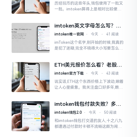
历经玩币的这些年头,钱包使用了一批又
一批。imtoken算得上是相对比较便于
使用的，在手机上运用起来没有问题,然
而有时想要就着大屏幕瞧瞧资产状况,那
imtoken英文字母怎么写？正
就得去寻觅电脑端的入口。
确拼写看这里
imtoken唯一官网
⋅
今天
⋅
41 阅读
imToken这个名字,刚开始的时候,我真的
是犯了迷糊,完全不晓得大小写要怎么去
处置。在网络上搜寻了一阵后,发觉各种
各样的写法都有,有的写成IMTOKEN
ETH美元报价怎么看？老股民
手把手教你盯盘
imtoken官方下载
⋅
今天
⋅
43 阅读
说实话,ETH这个东西价格上下波动,瞅着
让人心里疲惫。我关注盘口好多年,瞧见
好多人询问“eth美元报价”,实际上重点并
非价格自身,而是你怎样去看待、如何做
imtoken钱包付款失败？多半
判断。
是这几个原因闹的
imtoken钱包2.0
⋅
今天
⋅
50 阅读
和imtoken钱包打交道的友人,十之八九
都遭遇过付款时卡顿不流畅这颇为闹心
的状况。转账持续许久毫无反应,亦或是