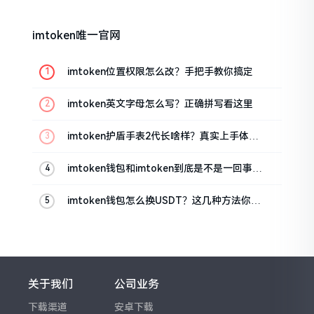
imtoken唯一官网
imtoken位置权限怎么改？手把手教你搞定
imtoken英文字母怎么写？正确拼写看这里
imtoken护盾手表2代长啥样？真实上手体验
分享
imtoken钱包和imtoken到底是不是一回事？
看完就懂了
imtoken钱包怎么换USDT？这几种方法你得
知道
关于我们
公司业务
下载渠道
安卓下载