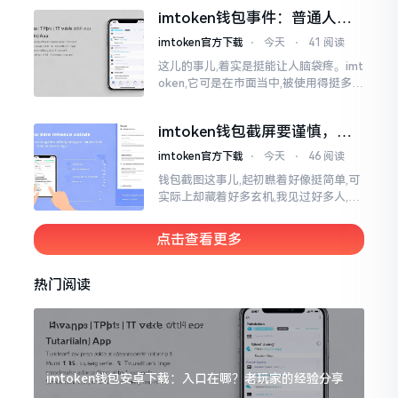
直接弹出红色字体显示报错,情形令人焦
imtoken钱包事件：普通人该
急得连连跺脚。实际上讲
咋办？
imtoken官方下载
⋅
今天
⋅
41 阅读
这儿的事儿,着实是挺能让人脑袋疼。imt
oken,它可是在市面当中,被使用得挺多的
那种钱包。前段时间,它出现了一些状况
咧,好多人的资产,都跟着一块儿晃悠起来
imtoken钱包截屏要谨慎，别
把隐私当儿戏
imtoken官方下载
⋅
今天
⋅
46 阅读
钱包截图这事儿,起初瞧着好像挺简单,可
实际上却藏着好多玄机,我见过好多人,总
随手截钱包画面后,就随便发到朋友圈或
者群聊里,结果账号被盗,资产也没了,要晓
点击查看更多
得
热门阅读
imtoken钱包安卓下载：入口在哪？老玩家的经验分享