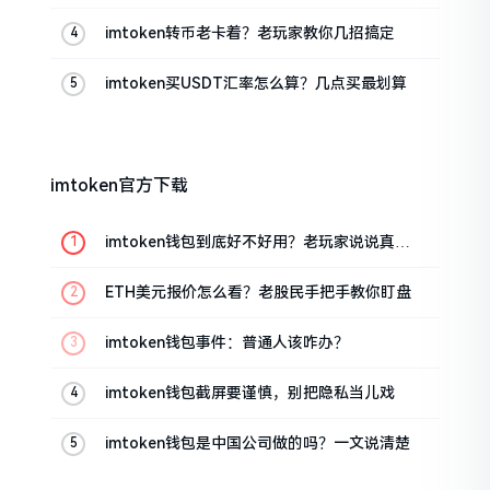
的
imtoken转币老卡着？老玩家教你几招搞定
imtoken买USDT汇率怎么算？几点买最划算
imtoken官方下载
imtoken钱包到底好不好用？老玩家说说真实
体验
ETH美元报价怎么看？老股民手把手教你盯盘
imtoken钱包事件：普通人该咋办？
imtoken钱包截屏要谨慎，别把隐私当儿戏
imtoken钱包是中国公司做的吗？一文说清楚