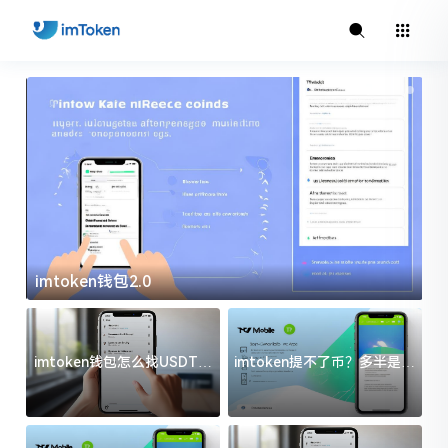
imtoken官方下载
imtoken钱包怎么找USDT地
imtoken提不了币？多半是这
址？三步搞定不踩坑
几件事没处理好