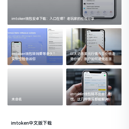
imtoken钱包安卓下载：入口在哪？老玩家的经验分享
imtoken钱包转钱要等多久？
以太坊币美元行情今日价格走
实际经验告诉你
势分析，散户如何避免追涨杀
跌被套牢
imtoken钱包转不出去？别
未命名
慌，这几种情况都能解决
imtoken中文版下载