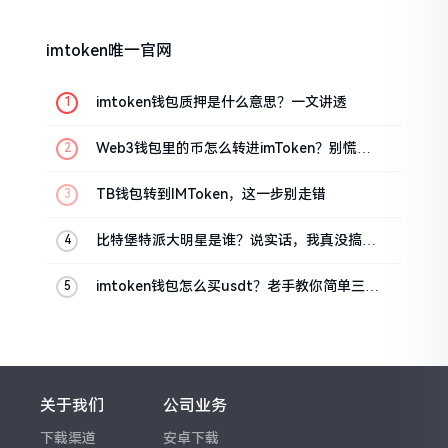
imtoken唯一官网
imtoken钱包质押是什么意思？一文讲透
Web3钱包里的币怎么转进imToken？别慌，
三步搞定
TB钱包转到IMToken，这一步别走错
比特堡特派大明星是谁？说实话，我真没搞明
白
imtoken钱包怎么买usdt？老手教你简单三步
搞定
关于我们
公司业务
下载渠道
安卓下载