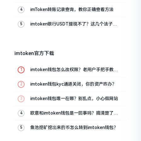
真实情况
imToken转账记录查询，教你正确查看方法
imtoken银行USDT提现不了？这几个法子能
帮你搞定
imtoken官方下载
imtoken钱包怎么改权限？老用户手把手教你
换主人
imtoken钱包kyc通道关闭，你的资产咋办？
imtoken钱包唯一在哪？别乱点，小心假网站
欧意和imtoken钱包是一回事吗？搞清楚了再
装钱包
鱼池挖矿挖出来的币怎么转到imtoken钱包？