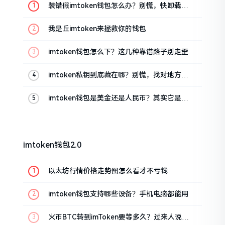
装错假imtoken钱包怎么办？别慌，快卸载，
这几招能救急
我是丘imtoken来拯救你的钱包
imtoken钱包怎么下？这几种靠谱路子别走歪
imtoken私钥到底藏在哪？别慌，找对地方才
安心
imtoken钱包是美金还是人民币？其实它是个
“多面手”
imtoken钱包2.0
以太坊行情价格走势图怎么看才不亏钱
imtoken钱包支持哪些设备？手机电脑都能用
火币BTC转到imToken要等多久？过来人说说