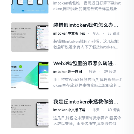
imtoken钱包唯一官网近日打算下载imt
oken,网络找出的链接各式各样呈现出乱
糟糟的状态,瞅着都好像是那么一股正确
的样子,然而真的敢于点击一下吗?内心一
装错假imtoken钱包怎么办？
直忐忑不安。我折腾了好些日子
别慌，快卸载，这几招能救急
imtoken中文版下载
⋅
今天
⋅
35 阅读
装错假imtoken钱包？别慌，这几招能
救急听说近来有人下了假货imtoken,心
里必然怦怦一跳。这事物看起来如真品
一式,图标、名字皆仿得极像,然而其中全
Web3钱包里的币怎么转进
是陷阱。
imToken？别慌，三步搞定
imtoken唯一官网
⋅
昨天
⋅
39 阅读
手上持有Web3钱包的币,打算迁移到imT
oken里存放,这件事情实际上没那么神秘
莫测。好多人一听闻“跨链”、“转账”就
心生畏惧,担心转错链导致币消失不见
我是丘imtoken来拯救你的钱
包
imtoken中文版下载
⋅
昨天
⋅
40 阅读
这几日,钱包之中那些许数字资产,着实令
人难以安睡。币圈这所在,其涨跌恰似翻
书那般迅速,昨日尚呈飘红之态，今日已