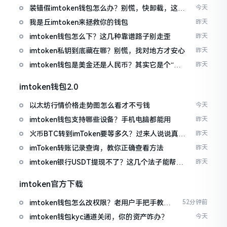
装错假imtoken钱包怎么办？别慌，快卸载，这几
今天
招能救急
我是丘imtoken来拯救你的钱包
昨天
imtoken钱包怎么下？这几种靠谱路子别走歪
昨天
imtoken私钥到底藏在哪？别慌，找对地方才安心
昨天
imtoken钱包是美金还是人民币？其实它是个“多
昨天
面手”
imtoken钱包2.0
以太坊行情价格走势图怎么看才不亏钱
今天
imtoken钱包支持哪些设备？手机电脑都能用
昨天
火币BTC转到imToken要等多久？过来人说说真实
昨天
情况
imToken转账记录查询，教你正确查看方法
昨天
imtoken银行USDT提现不了？这几个法子能帮你
昨天
搞定
imtoken官方下载
imtoken钱包怎么改权限？老用户手把手教你
52分钟前
换主人
imtoken钱包kyc通道关闭，你的资产咋办？
今天