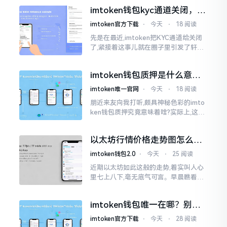
打算更换法定代表人
imtoken钱包kyc通道关闭，你
的资产咋办？
imtoken官方下载
⋅
今天
⋅
18 阅读
先是在最近,imtoken把KYC通道给关闭
了,紧接着这事儿就在圈子里引发了轩然
大波。一大批人的第一反应是全然懵掉,
心里想着钱包它还能不能继续使用?
imtoken钱包质押是什么意
思？一文讲透
imtoken唯一官网
⋅
今天
⋅
18 阅读
朋近来友向我打听,颇具神秘色彩的imto
ken钱包质押究竟意味着啥?实际上,这一
过程的本质也就是,你把手中原来有的币
交付安排给协议展开特殊处理
以太坊行情价格走势图怎么看
才不亏钱
imtoken钱包2.0
⋅
今天
⋅
25 阅读
近期以太坊如此这般的走势,着实叫人心
里七上八下,毫无底气可言。早晨瞧看之
际还是一片通红之色,展现出良好的态势,
然而到了下午,那颜色刹那间就改变了,绿
imtoken钱包唯一在哪？别乱
得让人心里直冒慌意。
点，小心假网站
imtoken官方下载
⋅
今天
⋅
28 阅读