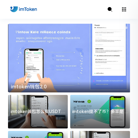
imtoken钱包2.0
i
imtoken钱包怎么找USDT地
imtoken提不了币？多半是这
址？三步搞定不踩坑
几件事没处理好