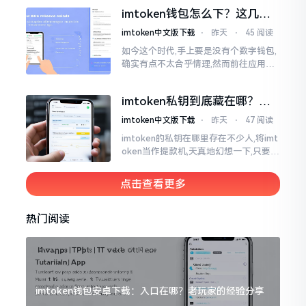
然绿得人心慌慌。众多人手中紧握着一
imtoken钱包怎么下？这几种
堆币
靠谱路子别走歪
imtoken中文版下载
⋅
昨天
⋅
45 阅读
如今这个时代,手上要是没有个数字钱包,
确实有点不太合乎情理,然而前往应用商
店搜索“imtoken”,呈现出来的结果各式
各样,实在是让人头疼不已。有些看起来
imtoken私钥到底藏在哪？别
似乎相似
慌，找对地方才安心
imtoken中文版下载
⋅
昨天
⋅
47 阅读
imtoken的私钥在哪里存在不少人,将imt
oken当作提款机,天真地幻想一下,只要把
密码输入进去了事情就会顺顺利利的。
然而,实际并不如此
点击查看更多
热门阅读
imtoken钱包安卓下载：入口在哪？老玩家的经验分享