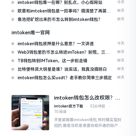
imtoken钱包唯一在哪？别乱点，小心假网站
今天
欧意和imtoken钱包是一回事吗？搞清楚了再装钱
昨天
包
鱼池挖矿挖出来的币怎么转到imtoken钱包？
昨天
imtoken唯一官网
imtoken钱包质押是什么意思？一文讲透
今天
Web3钱包里的币怎么转进imToken？别慌，三步
昨天
搞定
TB钱包转到IMToken，这一步别走错
昨天
比特堡特派大明星是谁？说实话，我真没搞明白
昨天
imtoken钱包怎么买usdt？老手教你简单三步搞定
昨天
imtoken钱包怎么改权限？老
用户手把手教你换主人
imtoken官方下载
⋅
52分钟前
⋅
10 阅读
手里紧握着imtoken钱包,有时确实蛮别
扭的,像是当初是老婆协助开通的账户呢,
如今想要自行掌控权力,又或者公司账户