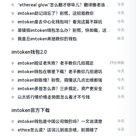
“ethereal glow”怎么翻才够味儿？翻译圈老油条
今天
的私房话
imtoken助记词忘了？别慌，这招能救你
今天
imtoken是去中心化钱包吗？看完这篇不踩坑
今天
装错假imtoken钱包怎么办？别慌，快卸载，这几
今天
招能救急
我是丘imtoken来拯救你的钱包
昨天
imtoken钱包2.0
imtoken验证老失败？老手教你几招搞定
29分钟前
imtoken钱包在哪里下载？老手教你几招避坑
今天
imtoken到账慢？别慌，搞懂这几点比啥都强
今天
imtoken多签怎么弄？三步搞定，资产更安全
今天
以太坊行情价格走势图怎么看才不亏钱
今天
imtoken官方下载
imtoken钱包是中国公司做的吗？一文说清楚
今天
ethice怎么读？这词儿到底念啥，别搞错了
今天