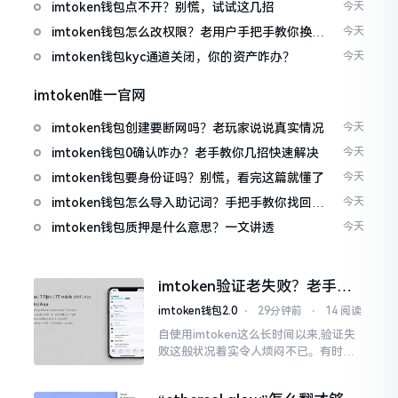
imtoken钱包点不开？别慌，试试这几招
今天
imtoken钱包怎么改权限？老用户手把手教你换主
今天
人
imtoken钱包kyc通道关闭，你的资产咋办？
今天
imtoken唯一官网
imtoken钱包创建要断网吗？老玩家说说真实情况
今天
imtoken钱包0确认咋办？老手教你几招快速解决
今天
imtoken钱包要身份证吗？别慌，看完这篇就懂了
今天
imtoken钱包怎么导入助记词？手把手教你找回资
今天
产
imtoken钱包质押是什么意思？一文讲透
今天
imtoken验证老失败？老手教
你几招搞定
imtoken钱包2.0
⋅
29分钟前
⋅
14 阅读
自使用imtoken这么长时间以来,验证失
败这般状况着实令人烦闷不已。有时急
切地想要进行转账操作,却偏偏卡在验证
那一流程环节,致使整个人的状态都低落