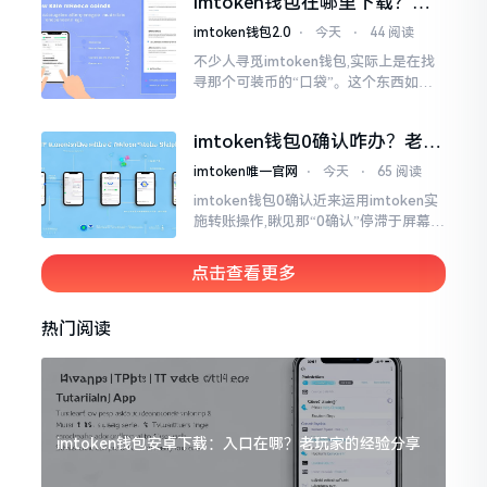
imtoken钱包在哪里下载？老
手教你几招避坑
imtoken钱包2.0
⋅
今天
⋅
44 阅读
不少人寻觅imtoken钱包,实际上是在找
寻那个可装币的“口袋”。这个东西如今
称作imToken,是个老资历的钱包,对以太
坊、比特币以及各类链上的代币予以支
imtoken钱包0确认咋办？老手
持。
教你几招快速解决
imtoken唯一官网
⋅
今天
⋅
65 阅读
imtoken钱包0确认近来运用imtoken实
施转账操作,瞅见那“0确认”停滞于屏幕之
上,内心着实颇为不是个滋味儿。此玩意
儿恰似前往银行进行排队,前方之人众多,
点击查看更多
你仅有干巴巴等待其一途。
热门阅读
imtoken钱包安卓下载：入口在哪？老玩家的经验分享