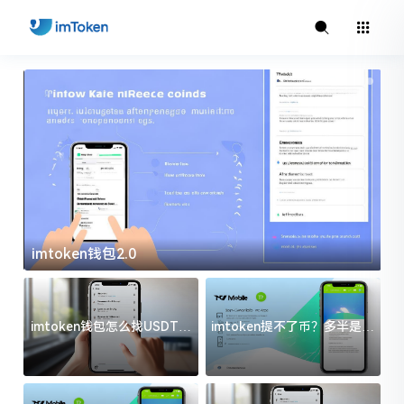
imtoken钱包2.0
i
imtoken钱包怎么找USDT地
imtoken提不了币？多半是这
址？三步搞定不踩坑
几件事没处理好