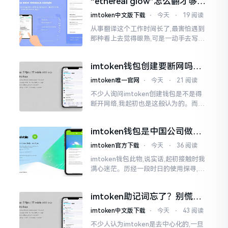
“ethereal glow”怎么翻才够味
至极点。
儿？翻译圈老油条的私房话
imtoken中文版下载
⋅
今天
⋅
19 阅读
从事翻译这个工作时间长了,最害怕遇到
那种看上去觉得眼熟,可是一动手去写就
毫无头绪的词汇。“etherealglow”就是
很典型的例子。你去查阅词典
imtoken钱包创建要断网吗？
老玩家说说真实情况
imtoken唯一官网
⋅
今天
⋅
21 阅读
不少人询问imtoken创建钱包是不是得
断开网络,我起初也是这般认为的。而后
使用了好些年才发觉,此种说法略微有些
夸张了。断网创建主要是为了防范中间
imtoken钱包是中国公司做的
人攻击
吗？一文说清楚
imtoken官方下载
⋅
今天
⋅
36 阅读
imtoken钱包此物,说实话,起初接触时我
满心迷茫。历经一段时日的使用探寻,我
才渐渐揭开其面纱,明晰其实际状况。原
来,这款钱包乃中国团队打造,其创始人为
imtoken助记词忘了？别慌，
李鹏
这招能救你
imtoken中文版下载
⋅
今天
⋅
43 阅读
不少人认为imtoken是去中心化的,一旦