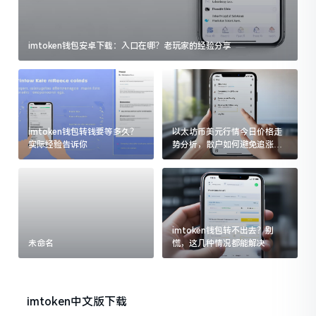
imtoken钱包安卓下载：入口在哪？老玩家的经验分享
imtoken钱包转钱要等多久？
以太坊币美元行情今日价格走
实际经验告诉你
势分析，散户如何避免追涨杀
跌被套牢
imtoken钱包转不出去？别
未命名
慌，这几种情况都能解决
imtoken中文版下载