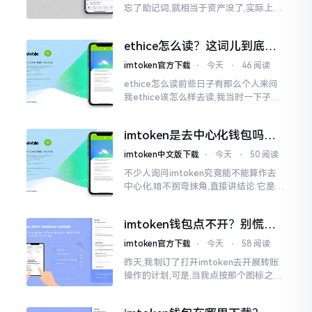
忘了助记词,就相当于资产没了,实际上这
笔账不能如此来算,重点在于你的设备是
否还存在。假设你的手机没丢,且一直处
ethice怎么读？这词儿到底念
于网络连接状态
啥，别搞错了
imtoken官方下载
⋅
今天
⋅
46 阅读
ethice怎么读前些日子有那么个人来问
我ethice该怎么样去读,我当时一下子就
愣住了,卡在那儿说不出话来。这个词瞅
着模样感觉像是ethics（伦理学）,不过
imtoken是去中心化钱包吗？
呢拼写方面却少了一个字母
看完这篇不踩坑
imtoken中文版下载
⋅
今天
⋅
50 阅读
不少人询问imtoken究竟能不能算作去
中心化,咱不拐弯抹角,直接讲结论:它是一
种“不伦不类”的混合形态。私钥诚然是
由你自己掌握在手中,这点确凿无误
imtoken钱包点不开？别慌，
试试这几招
imtoken官方下载
⋅
今天
⋅
58 阅读
昨天,我制订了打开imtoken去开展转账
操作的计划,可是,当我点按那个图标之后,
屏幕就如同陷入死机状态一样,好长一段
时间都木有一丁点反应。我不住地点击