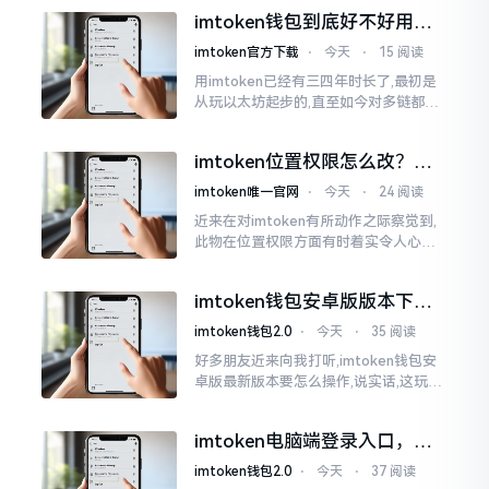
所以失败,在于贪图便宜以及偷懒。我目
imtoken钱包到底好不好用？
睹过非常多的人
老玩家说说真实体验
imtoken官方下载
⋅
今天
⋅
15 阅读
用imtoken已经有三四年时长了,最初是
从玩以太坊起步的,直至如今对多链都有
涉及,也可算是个老使用者了,讲真，imto
ken这玩意儿就好像一个数字钱袋子
imtoken位置权限怎么改？手
把手教你搞定
imtoken唯一官网
⋅
今天
⋅
24 阅读
近来在对imtoken有所动作之际察觉到,
此物在位置权限方面有时着实令人心生
烦闷之感。开启app之际提示定位出现故
障情况,致使我呈现出一脸茫然不知所措
imtoken钱包安卓版版本下载
的模样
安装教程
imtoken钱包2.0
⋅
今天
⋅
35 阅读
好多朋友近来向我打听,imtoken钱包安
卓版最新版本要怎么操作,说实话,这玩意
儿要是熟练掌握了,还挺方便的。我用它
都快两年了,从1.8版本一直跟到现在的2.
imtoken电脑端登录入口，地
0版本
址在这里
imtoken钱包2.0
⋅
今天
⋅
37 阅读