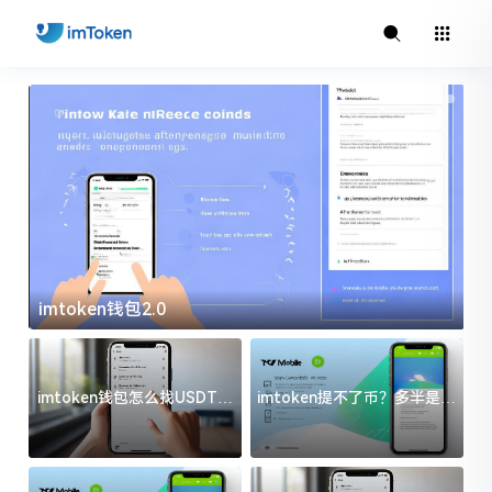
imtoken钱包2.0
i
imtoken钱包怎么找USDT地
imtoken提不了币？多半是这
址？三步搞定不踩坑
几件事没处理好