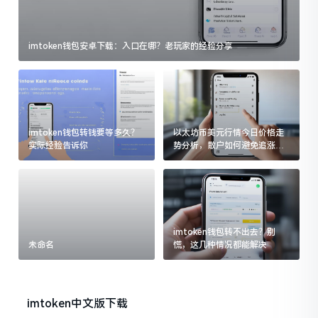
imtoken钱包安卓下载：入口在哪？老玩家的经验分享
imtoken钱包转钱要等多久？
以太坊币美元行情今日价格走
实际经验告诉你
势分析，散户如何避免追涨杀
跌被套牢
imtoken钱包转不出去？别
未命名
慌，这几种情况都能解决
imtoken中文版下载