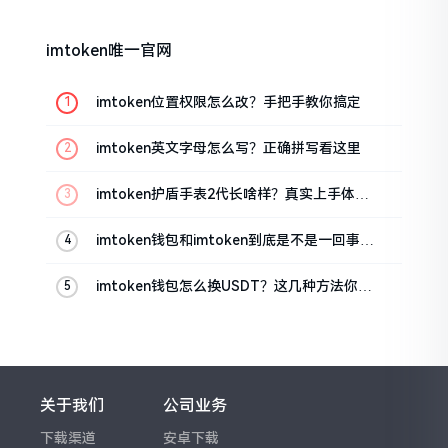
imtoken唯一官网
imtoken位置权限怎么改？手把手教你搞定
imtoken英文字母怎么写？正确拼写看这里
imtoken护盾手表2代长啥样？真实上手体验
分享
imtoken钱包和imtoken到底是不是一回事？
看完就懂了
imtoken钱包怎么换USDT？这几种方法你得
知道
关于我们
公司业务
下载渠道
安卓下载