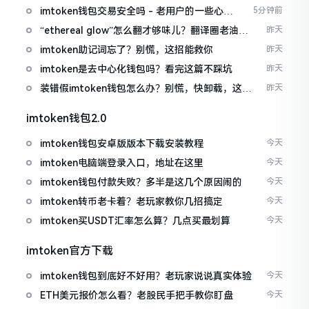
imtoken钱包交易安全吗 - 老用户的一些心里
5分钟前
话
“ethereal glow”怎么翻才够味儿？翻译圈老油条
昨天
的私房话
imtoken助记词忘了？别慌，这招能救你
昨天
imtoken是去中心化钱包吗？看完这篇不踩坑
昨天
装错假imtoken钱包怎么办？别慌，快卸载，这几
昨天
招能救急
imtoken钱包2.0
imtoken钱包安卓版版本下载安装教程
今天
imtoken电脑端登录入口，地址在这里
今天
imtoken钱包付款失败？多半是这几个原因闹的
今天
imtoken转币老卡着？老玩家教你几招搞定
今天
imtoken买USDT汇率怎么算？几点买最划算
今天
imtoken官方下载
imtoken钱包到底好不好用？老玩家说说真实体验
今天
ETH美元报价怎么看？老股民手把手教你盯盘
今天