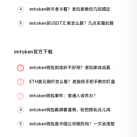
的
imtoken转币老卡着？老玩家教你几招搞定
imtoken买USDT汇率怎么算？几点买最划算
imtoken官方下载
imtoken钱包到底好不好用？老玩家说说真实
体验
ETH美元报价怎么看？老股民手把手教你盯盘
imtoken钱包事件：普通人该咋办？
imtoken钱包截屏要谨慎，别把隐私当儿戏
imtoken钱包是中国公司做的吗？一文说清楚