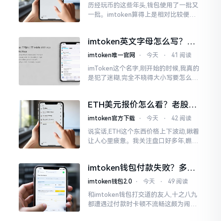
历经玩币的这些年头,钱包使用了一批又
一批。imtoken算得上是相对比较便于
使用的，在手机上运用起来没有问题,然
而有时想要就着大屏幕瞧瞧资产状况,那
imtoken英文字母怎么写？正
就得去寻觅电脑端的入口。
确拼写看这里
imtoken唯一官网
⋅
今天
⋅
41 阅读
imToken这个名字,刚开始的时候,我真的
是犯了迷糊,完全不晓得大小写要怎么去
处置。在网络上搜寻了一阵后,发觉各种
各样的写法都有,有的写成IMTOKEN
ETH美元报价怎么看？老股民
手把手教你盯盘
imtoken官方下载
⋅
今天
⋅
42 阅读
说实话,ETH这个东西价格上下波动,瞅着
让人心里疲惫。我关注盘口好多年,瞧见
好多人询问“eth美元报价”,实际上重点并
非价格自身,而是你怎样去看待、如何做
imtoken钱包付款失败？多半
判断。
是这几个原因闹的
imtoken钱包2.0
⋅
今天
⋅
49 阅读
和imtoken钱包打交道的友人,十之八九
都遭遇过付款时卡顿不流畅这颇为闹心
的状况。转账持续许久毫无反应,亦或是