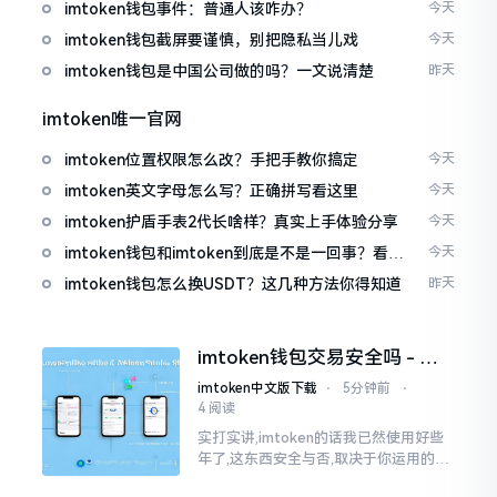
imtoken钱包事件：普通人该咋办？
今天
imtoken钱包截屏要谨慎，别把隐私当儿戏
今天
imtoken钱包是中国公司做的吗？一文说清楚
昨天
imtoken唯一官网
imtoken位置权限怎么改？手把手教你搞定
今天
imtoken英文字母怎么写？正确拼写看这里
今天
imtoken护盾手表2代长啥样？真实上手体验分享
今天
imtoken钱包和imtoken到底是不是一回事？看完
今天
就懂了
imtoken钱包怎么换USDT？这几种方法你得知道
昨天
imtoken钱包交易安全吗 - 老
用户的一些心里话
imtoken中文版下载
⋅
5分钟前
⋅
4 阅读
实打实讲,imtoken的话我已然使用好些
年了,这东西安全与否,取决于你运用的方
式。钱包自身不存在问题,然而众多人之