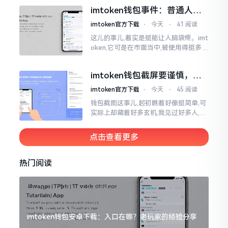
直接弹出红色字体显示报错,情形令人焦
imtoken钱包事件：普通人该
急得连连跺脚。实际上讲
咋办？
imtoken官方下载
⋅
今天
⋅
41 阅读
这儿的事儿,着实是挺能让人脑袋疼。imt
oken,它可是在市面当中,被使用得挺多的
那种钱包。前段时间,它出现了一些状况
咧,好多人的资产,都跟着一块儿晃悠起来
imtoken钱包截屏要谨慎，别
把隐私当儿戏
imtoken官方下载
⋅
今天
⋅
45 阅读
钱包截图这事儿,起初瞧着好像挺简单,可
实际上却藏着好多玄机,我见过好多人,总
随手截钱包画面后,就随便发到朋友圈或
者群聊里,结果账号被盗,资产也没了,要晓
点击查看更多
得
热门阅读
imtoken钱包安卓下载：入口在哪？老玩家的经验分享