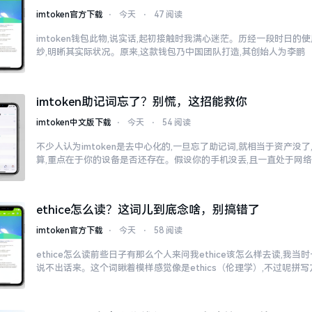
imtoken官方下载
⋅
今天
⋅
47 阅读
imtoken钱包此物,说实话,起初接触时我满心迷茫。历经一段时日的
纱,明晰其实际状况。原来,这款钱包乃中国团队打造,其创始人为李鹏
imtoken助记词忘了？别慌，这招能救你
imtoken中文版下载
⋅
今天
⋅
54 阅读
不少人认为imtoken是去中心化的,一旦忘了助记词,就相当于资产没
算,重点在于你的设备是否还存在。假设你的手机没丢,且一直处于网
ethice怎么读？这词儿到底念啥，别搞错了
imtoken官方下载
⋅
今天
⋅
58 阅读
ethice怎么读前些日子有那么个人来问我ethice该怎么样去读,我
说不出话来。这个词瞅着模样感觉像是ethics（伦理学）,不过呢拼