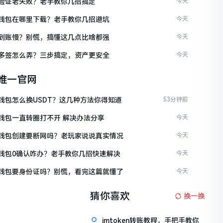
ken验证老失败？老手教你几招搞定
今天
ken钱包在哪里下载？老手教你几招避坑
今天
ken到账慢？别慌，搞懂这几点比啥都强
今天
ken多签怎么弄？三步搞定，资产更安全
今天
en唯一官网
en钱包怎么换USDT？这几种方法你得知道
53分钟前
en钱包一直转圈打不开 解决办法分享
今天
ken钱包创建要断网吗？老玩家说说真实情况
今天
ken钱包0确认咋办？老手教你几招快速解决
今天
ken钱包要身份证吗？别慌，看完这篇就懂了
今天
猜你喜欢
换一换
imtoken转账教程，手把手教你