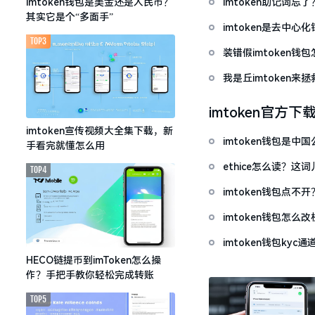
imtoken助记词
imtoken钱包是美金还是人民币？
其实它是个“多面手”
imtoken是去中
TOP3
装错假imtoken
我是丘imtoken来
imtoken官方下
imtoken宣传视频大全集下载，新
imtoken钱包是
手看完就懂怎么用
ethice怎么读？
TOP4
imtoken钱包点
imtoken钱包怎
imtoken钱包ky
HECO链提币到imToken怎么操
作？手把手教你轻松完成转账
TOP5