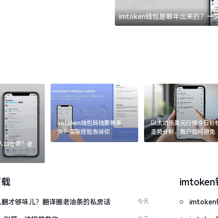
imtoken钱包是哪年出来的？
imtoken钱包转钱要等多
以太坊币美元行情今日价
久？实际经验告诉你
走势分析，散户如何避免
涨杀跌被套牢
：入口在哪？老
下载
imtoke
ow”怎么翻才够味儿？翻译圈老油条的私房话
今天
imto