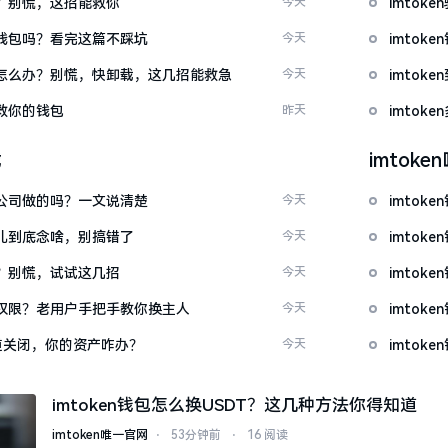
忘了？别慌，这招能救你
今天
imto
心化钱包吗？看完这篇不踩坑
今天
imto
钱包怎么办？别慌，快卸载，这几招能救急
今天
imto
拯救你的钱包
昨天
imto
载
imtok
中国公司做的吗？一文说清楚
今天
imtok
这词儿到底念啥，别搞错了
今天
imtok
不开？别慌，试试这几招
今天
imto
么改权限？老用户手把手教你换主人
今天
imto
c通道关闭，你的资产咋办？
今天
imto
imtoken钱包怎么换USDT？这几种方法你得知道
imtoken唯一官网
⋅
53分钟前
⋅
16 阅读