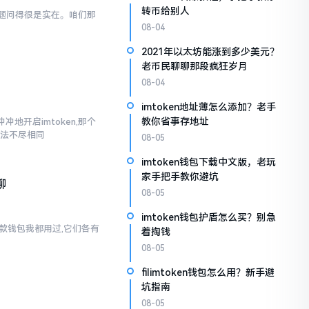
转币给别人
般问题问得很是实在。咱们那
08-04
2021年以太坊能涨到多少美元？
老币民聊聊那段疯狂岁月
08-04
imtoken地址薄怎么添加？老手
教你省事存地址
地开启imtoken,那个
说法不尽相同
08-05
imtoken钱包下载中文版，老玩
家手把手教你避坑
聊
08-05
imtoken钱包护盾怎么买？别急
两款钱包我都用过,它们各有
着掏钱
08-05
filimtoken钱包怎么用？新手避
坑指南
08-05