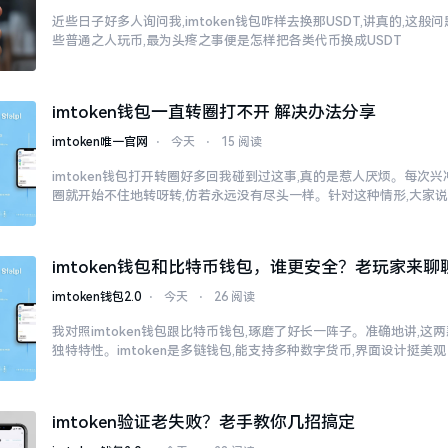
近些日子好多人询问我,imtoken钱包咋样去换那USDT,讲真的,这
些普通之人玩币,最为头疼之事便是怎样把各类代币换成USDT
imtoken钱包一直转圈打不开 解决办法分享
imtoken唯一官网
⋅
今天
⋅
15 阅读
imtoken钱包打开转圈好多回我碰到过这事,真的是惹人厌烦。每次兴冲冲
圈就开始不住地转呀转,仿若永远没有尽头一样。针对这种情形,大家
imtoken钱包和比特币钱包，谁更安全？老玩家来聊
imtoken钱包2.0
⋅
今天
⋅
26 阅读
我对照imtoken钱包跟比特币钱包,琢磨了好长一阵子。准确地讲,这
独特特性。imtoken是多链钱包,能支持多种数字货币,界面设计挺美观
imtoken验证老失败？老手教你几招搞定