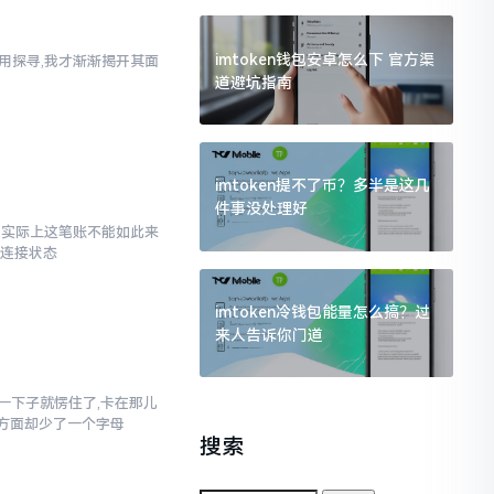
imtoken钱包安卓怎么下 官方渠
使用探寻,我才渐渐揭开其面
道避坑指南
imtoken提不了币？多半是这几
件事没处理好
了,实际上这笔账不能如此来
络连接状态
imtoken冷钱包能量怎么搞？过
来人告诉你门道
当时一下子就愣住了,卡在那儿
写方面却少了一个字母
搜索