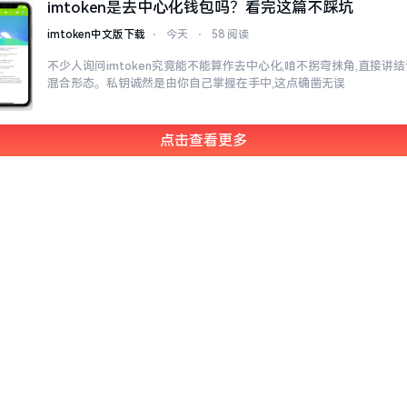
imtoken是去中心化钱包吗？看完这篇不踩坑
imtoken中文版下载
⋅
今天
⋅
58 阅读
不少人询问imtoken究竟能不能算作去中心化,咱不拐弯抹角,直接讲结
混合形态。私钥诚然是由你自己掌握在手中,这点确凿无误
点击查看更多