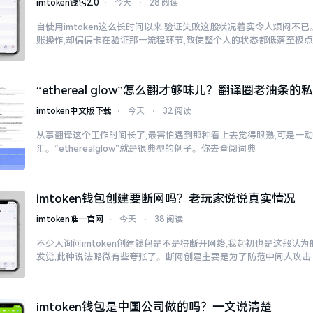
imtoken钱包2.0
⋅
今天
⋅
28 阅读
自使用imtoken这么长时间以来,验证失败这般状况着实令人烦闷不
账操作,却偏偏卡在验证那一流程环节,致使整个人的状态都低落至极
“ethereal glow”怎么翻才够味儿？翻译圈老油条的
imtoken中文版下载
⋅
今天
⋅
32 阅读
从事翻译这个工作时间长了,最害怕遇到那种看上去觉得眼熟,可是一
汇。“etherealglow”就是很典型的例子。你去查阅词典
imtoken钱包创建要断网吗？老玩家说说真实情况
imtoken唯一官网
⋅
今天
⋅
38 阅读
不少人询问imtoken创建钱包是不是得断开网络,我起初也是这般认
发觉,此种说法略微有些夸张了。断网创建主要是为了防范中间人攻击
imtoken钱包是中国公司做的吗？一文说清楚