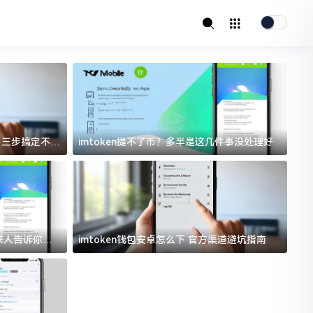
址？三步搞定不踩
imtoken提不了币？多半是这几件事没处理好
i
过来人告诉你门
imtoken钱包安卓怎么下 官方渠道避坑指南