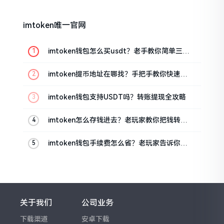
imtoken唯一官网
imtoken钱包怎么买usdt？老手教你简单三步
搞定
imtoken提币地址在哪找？手把手教你快速查
看
imtoken钱包支持USDT吗？转账提现全攻略
imtoken怎么存钱进去？老玩家教你把钱转进
钱包
imtoken钱包手续费怎么省？老玩家告诉你几
个实在招
关于我们
公司业务
下载渠道
安卓下载