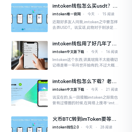
施与波场相关转账特定TRC-20代币之举
imtoken钱包怎么买usdt？老
手教你简单三步搞定
imtoken唯一官网
⋅
今天
⋅
15 阅读
近期好多友人问我,imtoken之中要怎样
去弄USDT。说实话,此物对于刚涉足币
圈之人而言着实有些让人发懵。USDT是
泰达币,跟美元以1:1挂钩
imtoken钱包用了好几年了，
到底多少年了？
imtoken中文版下载
⋅
今天
⋅
16 阅读
Imtoken这个东西,讲真呢我不太能确切
记得是哪一年问世开始有的,不过大概在
2016年、2017年那个时候就开始活跃
变得热门起来了,一直到现如今大概差不
imtoken钱包怎么下载？老用
多快要十年的时间了。
户告诉你靠谱渠道
imtoken中文版下载
⋅
今天
⋅
21 阅读
说实在的,头一回接触imtoken之际我也
曾有过懵圈的时候,在网络上搜寻“imtok
en钱包下载app网站”,冒出来的链接各式
各样,难以分辨真假,我自己就遭遇过麻烦
火币BTC转到imToken要等多
久？过来人说说真实情况
imtoken钱包2.0
⋅
今天
⋅
28 阅读