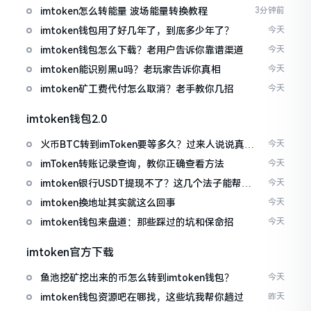
imtoken怎么转能量 波场能量转换教程
3分钟前
imtoken钱包用了好几年了，到底多少年了？
今天
imtoken钱包怎么下载？老用户告诉你靠谱渠道
今天
imtoken能识别黑u吗？老玩家告诉你真相
今天
imtoken矿工费代付怎么取消？老手教你几招
今天
imtoken钱包2.0
火币BTC转到imToken要等多久？过来人说说真实
今天
情况
imToken转账记录查询，教你正确查看方法
今天
imtoken银行USDT提现不了？这几个法子能帮你
今天
搞定
imtoken换地址其实就这么回事
今天
imtoken钱包来盘道：那些踩过的坑和保命招
今天
imtoken官方下载
鱼池挖矿挖出来的币怎么转到imtoken钱包？
今天
imtoken钱包资源吧在哪找，这些坑我帮你趟过
昨天