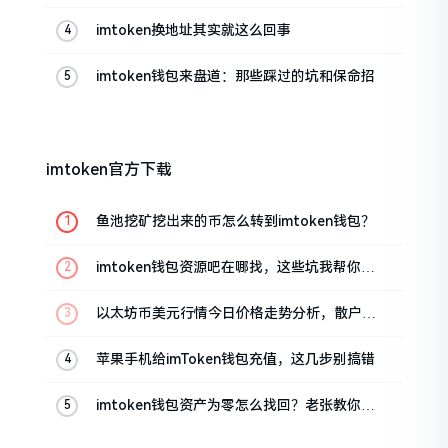
帮你搞定
imtoken换地址其实就这么回事
imtoken钱包来盘道：那些踩过的坑和保命招
imtoken官方下载
鱼池挖矿挖出来的币怎么转到imtoken钱包？
imtoken钱包资源吧在哪找，这些坑我帮你趟
过
以太坊币美元行情今日价格走势分析，散户如
何避免追涨杀跌被套牢
苹果手机给imToken钱包充值，这几步别搞错
imtoken钱包资产为零怎么找回？老张教你几
招