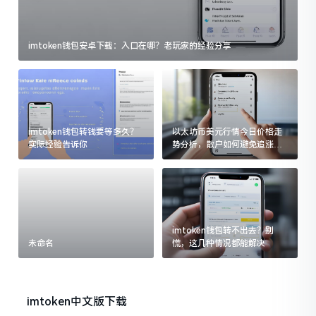
imtoken钱包安卓下载：入口在哪？老玩家的经验分享
imtoken钱包转钱要等多久？
以太坊币美元行情今日价格走
实际经验告诉你
势分析，散户如何避免追涨杀
跌被套牢
imtoken钱包转不出去？别
未命名
慌，这几种情况都能解决
imtoken中文版下载