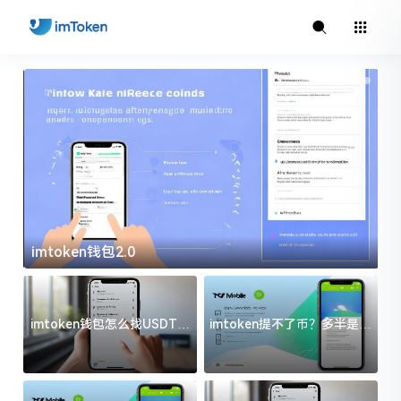
imtoken钱包2.0
i
imtoken钱包怎么找USDT地
imtoken提不了币？多半是这
址？三步搞定不踩坑
几件事没处理好