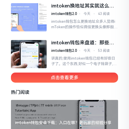
一类,诸多之人害怕收黑U致己惹于麻烦
imtoken换地址其实就这么回
事
imtoken钱包2.0
⋅
今天
⋅
43 阅读
imtoken钱包怎么更换地址众多人觉得i
mToken的操作恰似微信更换头像那般简
便,唯有直接点一下便可轻易完成。可是
实际情形并非这样,imToken的地址是依
imtoken钱包来盘道：那些踩
据助记词来生成的,通俗讲
过的坑和保命招
imtoken钱包2.0
⋅
今天
⋅
53 阅读
讲真的,使用imtoken钱包已经有好些日
子了。这个东西,好似一个电子钱袋子,里
面装着你那些数字资产。有的人使用起
来一帆风顺、毫无阻碍,有的人使用起来
点击查看更多
却提心吊胆、神经紧绷。
热门阅读
imtoken钱包安卓下载：入口在哪？老玩家的经验分享