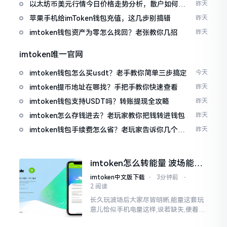
以太坊币美元行情今日价格走势分析，散户如何避
昨天
免追涨杀跌被套牢
苹果手机给imToken钱包充值，这几步别搞错
昨天
imtoken钱包资产为零怎么找回？老张教你几招
昨天
imtoken唯一官网
imtoken钱包怎么买usdt？老手教你简单三步搞定
今天
imtoken提币地址在哪找？手把手教你快速查看
昨天
imtoken钱包支持USDT吗？转账提现全攻略
昨天
imtoken怎么存钱进去？老玩家教你把钱转进钱包
昨天
imtoken钱包手续费怎么省？老玩家告诉你几个实
昨天
在招
imtoken怎么转能量 波场能量
转换教程
imtoken中文版下载
⋅
3分钟前
⋅
2 阅读
长久玩波场后大家尽皆明晰,能量这套玩
意儿恰似手机电量这样,设若缺失,便着实
关乎任何事项也难以做成。不论旨在实