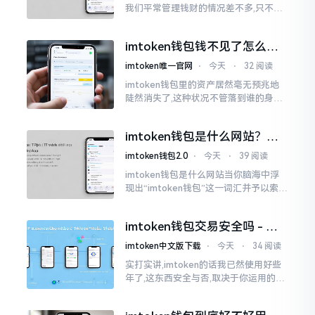
我们平常管理钱财的情况差不多,只不过
它是用于管理数字资产的。然而在网上
搜索“imtoken钱包官网中文版”,会跳出
imtoken钱包钱不见了怎么
许许多多的链接
办？老用户手把手教你找回
imtoken唯一官网
⋅
今天
⋅
32 阅读
imtoken钱包里的资产居然毫无预兆地
陡然消失了,这种状况不管落到谁的身上,
只怕都会心急如焚。我有个朋友就在前
些日子碰到了这样的事,当他满心忐忑地
imtoken钱包是什么网站？一
打开钱包查看时
文说清楚这玩意
imtoken钱包2.0
⋅
今天
⋅
39 阅读
imtoken钱包是什么网站当你脑海中浮
现出“imtoken钱包”这一词汇并予以索求
之时,内心所想往往不外乎“此物究竟是何
种平台”。事实上,初次听闻imtoken之际,
imtoken钱包交易安全吗 - 老
我也曾短暂错愕
用户的一些心里话
imtoken中文版下载
⋅
今天
⋅
34 阅读
实打实讲,imtoken的话我已然使用好些
年了,这东西安全与否,取决于你运用的方
式。钱包自身不存在问题,然而众多人之
所以失败,在于贪图便宜以及偷懒。我目