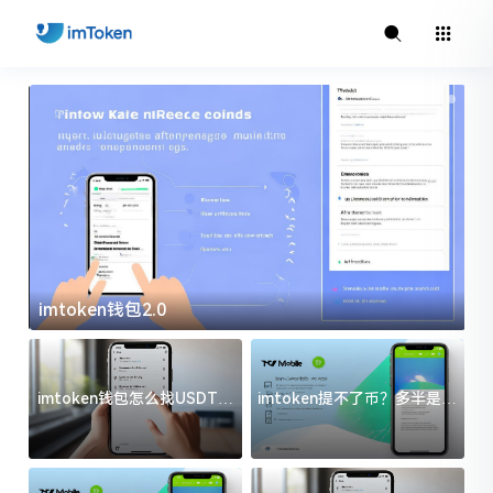
imtoken钱包2.0
i
imtoken钱包怎么找USDT地
imtoken提不了币？多半是这
址？三步搞定不踩坑
几件事没处理好