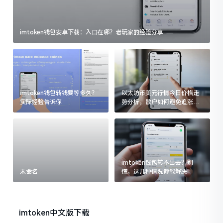
imtoken钱包安卓下载：入口在哪？老玩家的经验分享
imtoken钱包转钱要等多久？
以太坊币美元行情今日价格走
实际经验告诉你
势分析，散户如何避免追涨杀
跌被套牢
imtoken钱包转不出去？别
未命名
慌，这几种情况都能解决
imtoken中文版下载