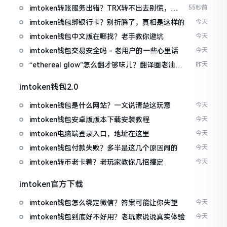
imtoken转账服务出错？TRX转不出去别慌，这
55秒前
几招试试
imtoken钱包绑银行卡？别折腾了，真相是这样的
今天
imtoken钱包中文版在哪找？老手教你避坑
今天
imtoken钱包交易安全吗 - 老用户的一些心里话
今天
“ethereal glow”怎么翻才够味儿？翻译圈老油条
昨天
的私房话
imtoken钱包2.0
imtoken钱包是什么网站？一文说清楚这玩意
今天
imtoken钱包安卓版版本下载安装教程
今天
imtoken电脑端登录入口，地址在这里
今天
imtoken钱包付款失败？多半是这几个原因闹的
今天
imtoken转币老卡着？老玩家教你几招搞定
今天
imtoken官方下载
imtoken钱包怎么绑定微信？答案可能让你失望
今天
imtoken钱包到底好不好用？老玩家说说真实体验
今天