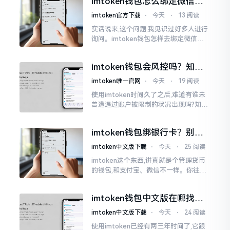
imtoken钱包怎么绑定微信？
答案可能让你失望
imtoken官方下载
⋅
今天
⋅
13 阅读
实话说来,这个问题,我见识过好多人进行
询问。imtoken钱包怎样去绑定微信呢?
答案是极为简单的,那便是绑不上。我方
才未信,经历了好长一段时间的反复尝
imtoken钱包会风控吗？知乎
试。随后予以明晰
上的说法靠不靠谱，老币民告
imtoken唯一官网
⋅
今天
⋅
19 阅读
诉你
使用imtoken时间久了之后,难道有谁未
曾遭遇过账户被限制的状况出现吗?知乎
上面为此吵得乱成一团,当中有人声称风
控是虚假的,还有人表示自己天天都被限
imtoken钱包绑银行卡？别折
制。
腾了，真相是这样的
imtoken中文版下载
⋅
今天
⋅
25 阅读
imtoken这个东西,讲真就是个管理货币
的钱包,和支付宝、微信不一样。你往里
面存的是比特币、以太坊这类虚拟货币,
并非人民币。好多人初次使用时
imtoken钱包中文版在哪找？
老手教你避坑
imtoken中文版下载
⋅
今天
⋅
24 阅读
使用imtoken已经有两三年时间了,它跟