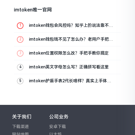
imtoken唯一官网
imtoken钱包会风控吗？知乎上的说法靠不靠
谱，老币民告诉你
imtoken钱包钱不见了怎么办？老用户手把手
教你找回
imtoken位置权限怎么改？手把手教你搞定
imtoken英文字母怎么写？正确拼写看这里
imtoken护盾手表2代长啥样？真实上手体验
分享
关于我们
公司业务
下载渠道
安卓下载
网站地图
以太坊