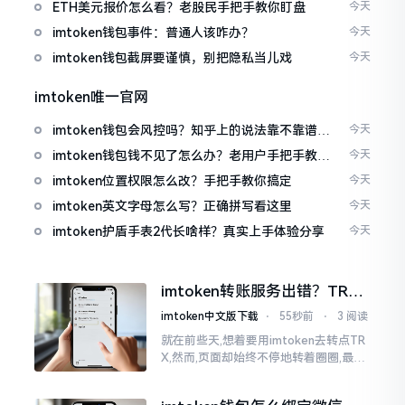
ETH美元报价怎么看？老股民手把手教你盯盘
今天
imtoken钱包事件：普通人该咋办？
今天
imtoken钱包截屏要谨慎，别把隐私当儿戏
今天
imtoken唯一官网
imtoken钱包会风控吗？知乎上的说法靠不靠谱，
今天
老币民告诉你
imtoken钱包钱不见了怎么办？老用户手把手教你
今天
找回
imtoken位置权限怎么改？手把手教你搞定
今天
imtoken英文字母怎么写？正确拼写看这里
今天
imtoken护盾手表2代长啥样？真实上手体验分享
今天
imtoken转账服务出错？TRX
转不出去别慌，这几招试试
imtoken中文版下载
⋅
55秒前
⋅
3 阅读
就在前些天,想着要用imtoken去转点TR
X,然而,页面却始终不停地转着圈圈,最终
弹出来了“转账服务出错”这样的提示。
说实话,在那一瞬间