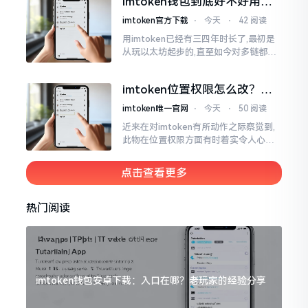
imtoken钱包到底好不好用？
睹过非常多的人
老玩家说说真实体验
imtoken官方下载
⋅
今天
⋅
42 阅读
用imtoken已经有三四年时长了,最初是
从玩以太坊起步的,直至如今对多链都有
涉及,也可算是个老使用者了,讲真，imto
ken这玩意儿就好像一个数字钱袋子
imtoken位置权限怎么改？手
把手教你搞定
imtoken唯一官网
⋅
今天
⋅
50 阅读
近来在对imtoken有所动作之际察觉到,
此物在位置权限方面有时着实令人心生
烦闷之感。开启app之际提示定位出现故
障情况,致使我呈现出一脸茫然不知所措
点击查看更多
的模样
热门阅读
imtoken钱包安卓下载：入口在哪？老玩家的经验分享