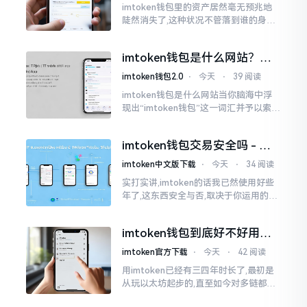
imtoken钱包里的资产居然毫无预兆地
陡然消失了,这种状况不管落到谁的身上,
只怕都会心急如焚。我有个朋友就在前
些日子碰到了这样的事,当他满心忐忑地
imtoken钱包是什么网站？一
打开钱包查看时
文说清楚这玩意
imtoken钱包2.0
⋅
今天
⋅
39 阅读
imtoken钱包是什么网站当你脑海中浮
现出“imtoken钱包”这一词汇并予以索求
之时,内心所想往往不外乎“此物究竟是何
种平台”。事实上,初次听闻imtoken之际,
imtoken钱包交易安全吗 - 老
我也曾短暂错愕
用户的一些心里话
imtoken中文版下载
⋅
今天
⋅
34 阅读
实打实讲,imtoken的话我已然使用好些
年了,这东西安全与否,取决于你运用的方
式。钱包自身不存在问题,然而众多人之
所以失败,在于贪图便宜以及偷懒。我目
imtoken钱包到底好不好用？
睹过非常多的人
老玩家说说真实体验
imtoken官方下载
⋅
今天
⋅
42 阅读
用imtoken已经有三四年时长了,最初是
从玩以太坊起步的,直至如今对多链都有
涉及,也可算是个老使用者了,讲真，imto