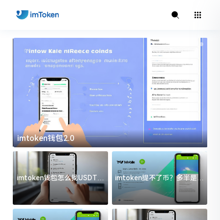
imtoken官方下载
imtoken钱包怎么找USDT地
imtoken提不了币？多半是这
址？三步搞定不踩坑
几件事没处理好