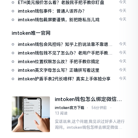
ETH美元报价怎么看？老股民手把手教你盯盘
今天
imtoken钱包事件：普通人该咋办？
今天
imtoken钱包截屏要谨慎，别把隐私当儿戏
今天
imtoken唯一官网
imtoken钱包会风控吗？知乎上的说法靠不靠谱，
今天
老币民告诉你
imtoken钱包钱不见了怎么办？老用户手把手教你
今天
找回
imtoken位置权限怎么改？手把手教你搞定
今天
imtoken英文字母怎么写？正确拼写看这里
今天
imtoken护盾手表2代长啥样？真实上手体验分享
今天
imtoken钱包怎么绑定微信？
答案可能让你失望
imtoken官方下载
⋅
56分钟前
⋅
13 阅读
实话说来,这个问题,我见识过好多人进行
询问。imtoken钱包怎样去绑定微信呢?
答案是极为简单的,那便是绑不上。我方