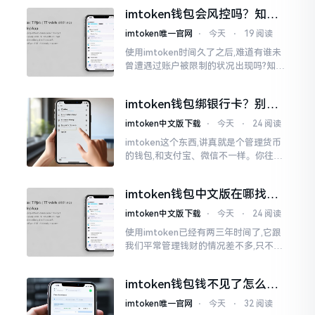
才未信,经历了好长一段时间的反复尝
imtoken钱包会风控吗？知乎
试。随后予以明晰
上的说法靠不靠谱，老币民告
imtoken唯一官网
⋅
今天
⋅
19 阅读
诉你
使用imtoken时间久了之后,难道有谁未
曾遭遇过账户被限制的状况出现吗?知乎
上面为此吵得乱成一团,当中有人声称风
控是虚假的,还有人表示自己天天都被限
imtoken钱包绑银行卡？别折
制。
腾了，真相是这样的
imtoken中文版下载
⋅
今天
⋅
24 阅读
imtoken这个东西,讲真就是个管理货币
的钱包,和支付宝、微信不一样。你往里
面存的是比特币、以太坊这类虚拟货币,
并非人民币。好多人初次使用时
imtoken钱包中文版在哪找？
老手教你避坑
imtoken中文版下载
⋅
今天
⋅
24 阅读
使用imtoken已经有两三年时间了,它跟
我们平常管理钱财的情况差不多,只不过
它是用于管理数字资产的。然而在网上
搜索“imtoken钱包官网中文版”,会跳出
imtoken钱包钱不见了怎么
许许多多的链接
办？老用户手把手教你找回
imtoken唯一官网
⋅
今天
⋅
32 阅读