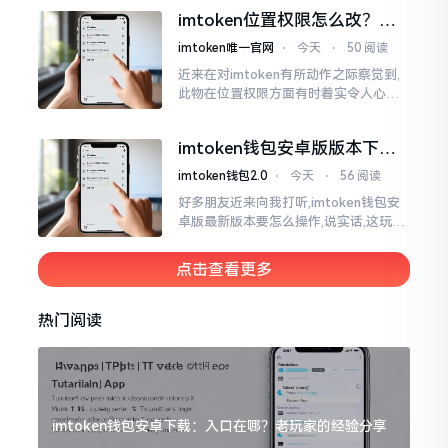
ken这玩意儿就好像一个数字钱袋子
imtoken位置权限怎么改？手
把手教你搞定
imtoken唯一官网
⋅
今天
⋅
50 阅读
近来在对imtoken有所动作之际察觉到,
此物在位置权限方面有时着实令人心生
烦闷之感。开启app之际提示定位出现故
障情况,致使我呈现出一脸茫然不知所措
imtoken钱包安卓版版本下载
的模样
安装教程
imtoken钱包2.0
⋅
今天
⋅
56 阅读
好多朋友近来向我打听,imtoken钱包安
卓版最新版本要怎么操作,说实话,这玩意
儿要是熟练掌握了,还挺方便的。我用它
都快两年了,从1.8版本一直跟到现在的2.
点击查看更多
0版本
热门阅读
imtoken钱包安卓下载：入口在哪？老玩家的经验分享