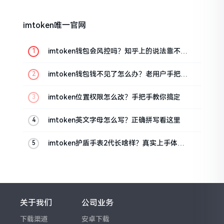
imtoken唯一官网
imtoken钱包会风控吗？知乎上的说法靠不靠
谱，老币民告诉你
imtoken钱包钱不见了怎么办？老用户手把手
教你找回
imtoken位置权限怎么改？手把手教你搞定
imtoken英文字母怎么写？正确拼写看这里
imtoken护盾手表2代长啥样？真实上手体验
分享
关于我们
公司业务
下载渠道
安卓下载