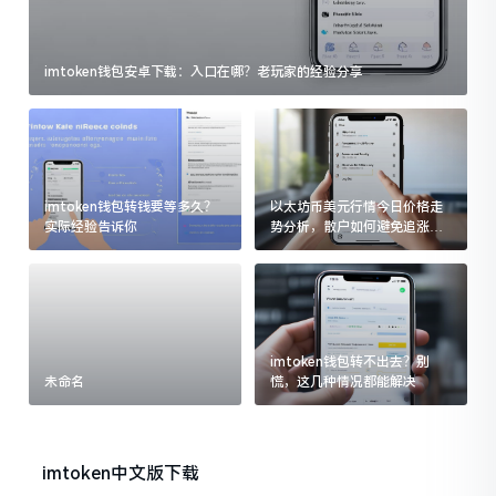
imtoken钱包安卓下载：入口在哪？老玩家的经验分享
imtoken钱包转钱要等多久？
以太坊币美元行情今日价格走
实际经验告诉你
势分析，散户如何避免追涨杀
跌被套牢
imtoken钱包转不出去？别
未命名
慌，这几种情况都能解决
imtoken中文版下载