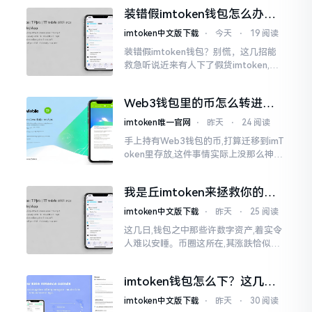
的样子,然而真的敢于点击一下吗?内心一
装错假imtoken钱包怎么办？
直忐忑不安。我折腾了好些日子
别慌，快卸载，这几招能救急
imtoken中文版下载
⋅
今天
⋅
19 阅读
装错假imtoken钱包？别慌，这几招能
救急听说近来有人下了假货imtoken,心
里必然怦怦一跳。这事物看起来如真品
一式,图标、名字皆仿得极像,然而其中全
Web3钱包里的币怎么转进
是陷阱。
imToken？别慌，三步搞定
imtoken唯一官网
⋅
昨天
⋅
24 阅读
手上持有Web3钱包的币,打算迁移到imT
oken里存放,这件事情实际上没那么神秘
莫测。好多人一听闻“跨链”、“转账”就
心生畏惧,担心转错链导致币消失不见
我是丘imtoken来拯救你的钱
包
imtoken中文版下载
⋅
昨天
⋅
25 阅读
这几日,钱包之中那些许数字资产,着实令
人难以安睡。币圈这所在,其涨跌恰似翻
书那般迅速,昨日尚呈飘红之态，今日已
然绿得人心慌慌。众多人手中紧握着一
imtoken钱包怎么下？这几种
堆币
靠谱路子别走歪
imtoken中文版下载
⋅
昨天
⋅
30 阅读