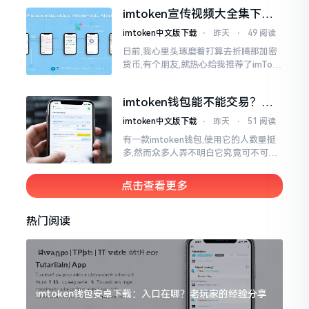
就不会去发行属于自身的货币,它仅仅是
imtoken宣传视频大全集下
一个“钱包”而已
载，新手看完就懂怎么用
imtoken中文版下载
⋅
昨天
⋅
49 阅读
日前,我心里头琢磨着打算去折腾那加密
货币,有个朋友,就热心给我推荐了imTok
en,还着重讲这可是个老资格的钱包哩。
之后,我去到网上搜索了一番,嘿
imtoken钱包能不能交易？一
文说清楚
imtoken中文版下载
⋅
昨天
⋅
51 阅读
有一款imtoken钱包,使用它的人数量挺
多,然而众多人弄不明白它究竟可不可以
进行交易。说实话,此问题问得很实在。
钱包和交易所原本就是不同的事物,像是
点击查看更多
存钱罐与菜市场那般
热门阅读
imtoken钱包安卓下载：入口在哪？老玩家的经验分享