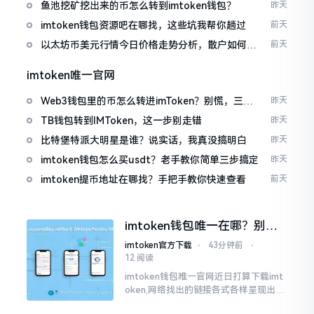
包
鱼池挖矿挖出来的币怎么转到imtoken钱包？
昨天
imtoken钱包资源吧在哪找，这些坑我帮你趟过
前天
以太坊币美元行情今日价格走势分析，散户如何避
前天
免追涨杀跌被套牢
imtoken唯一官网
Web3钱包里的币怎么转进imToken？别慌，三步
昨天
搞定
TB钱包转到IMToken，这一步别走错
昨天
比特堡特派大明星是谁？说实话，我真没搞明白
昨天
imtoken钱包怎么买usdt？老手教你简单三步搞定
昨天
imtoken提币地址在哪找？手把手教你快速查看
前天
imtoken钱包唯一在哪？别乱
点，小心假网站
imtoken官方下载
⋅
43分钟前
⋅
12 阅读
imtoken钱包唯一官网近日打算下载imt
oken,网络找出的链接各式各样呈现出乱
糟糟的状态,瞅着都好像是那么一股正确