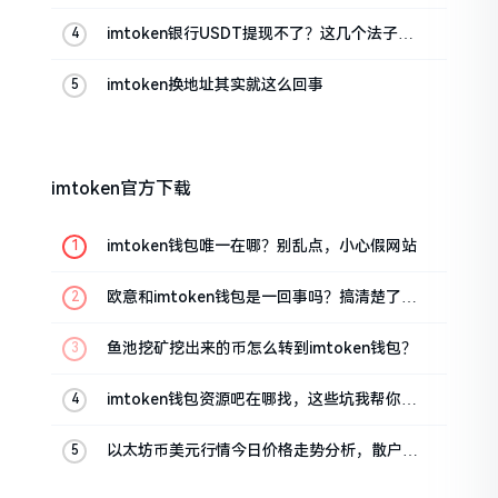
imtoken银行USDT提现不了？这几个法子能
帮你搞定
imtoken换地址其实就这么回事
imtoken官方下载
imtoken钱包唯一在哪？别乱点，小心假网站
欧意和imtoken钱包是一回事吗？搞清楚了再
装钱包
鱼池挖矿挖出来的币怎么转到imtoken钱包？
imtoken钱包资源吧在哪找，这些坑我帮你趟
过
以太坊币美元行情今日价格走势分析，散户如
何避免追涨杀跌被套牢