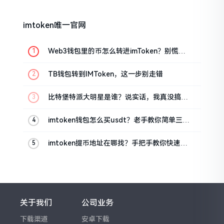
imtoken唯一官网
Web3钱包里的币怎么转进imToken？别慌，
三步搞定
TB钱包转到IMToken，这一步别走错
比特堡特派大明星是谁？说实话，我真没搞明
白
imtoken钱包怎么买usdt？老手教你简单三步
搞定
imtoken提币地址在哪找？手把手教你快速查
看
关于我们
公司业务
下载渠道
安卓下载