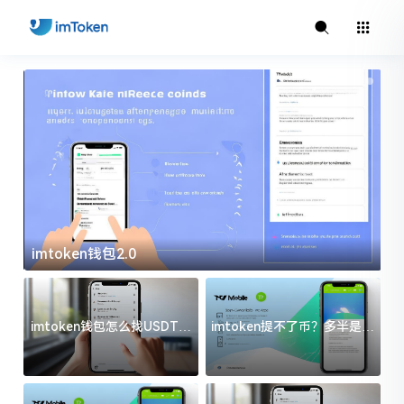
imtoken钱包2.0
i
imtoken钱包怎么找USDT地
imtoken提不了币？多半是这
址？三步搞定不踩坑
几件事没处理好