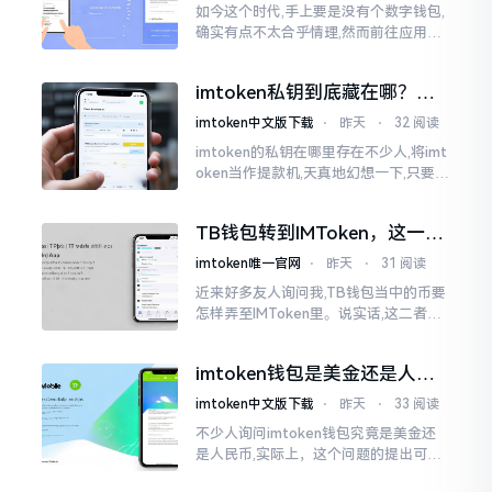
如今这个时代,手上要是没有个数字钱包,
确实有点不太合乎情理,然而前往应用商
店搜索“imtoken”,呈现出来的结果各式
各样,实在是让人头疼不已。有些看起来
imtoken私钥到底藏在哪？别
似乎相似
慌，找对地方才安心
imtoken中文版下载
⋅
昨天
⋅
32 阅读
imtoken的私钥在哪里存在不少人,将imt
oken当作提款机,天真地幻想一下,只要把
密码输入进去了事情就会顺顺利利的。
然而,实际并不如此
TB钱包转到IMToken，这一步
别走错
imtoken唯一官网
⋅
昨天
⋅
31 阅读
近来好多友人询问我,TB钱包当中的币要
怎样弄至IMToken里。说实话,这二者皆
是钱包,并无什么高低贵贱之分,然而在操
作方面的确得细致些。好多人转着转着
imtoken钱包是美金还是人民
就迷糊了
币？其实它是个“多面手”
imtoken中文版下载
⋅
昨天
⋅
33 阅读
不少人询问imtoken钱包究竟是美金还
是人民币,实际上，这个问题的提出可谓
是有些“外行人”的意味了。imtoken根本