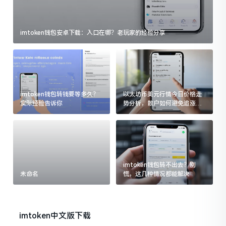
imtoken钱包安卓下载：入口在哪？老玩家的经验分享
imtoken钱包转钱要等多久？
以太坊币美元行情今日价格走
实际经验告诉你
势分析，散户如何避免追涨杀
跌被套牢
imtoken钱包转不出去？别
未命名
慌，这几种情况都能解决
imtoken中文版下载