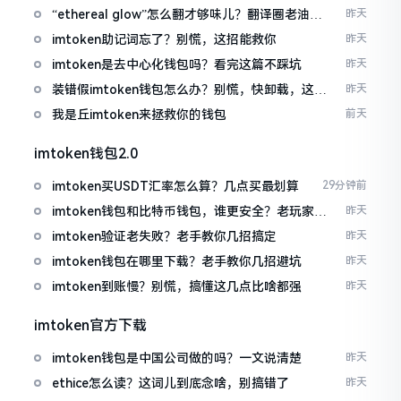
“ethereal glow”怎么翻才够味儿？翻译圈老油条
昨天
的私房话
imtoken助记词忘了？别慌，这招能救你
昨天
imtoken是去中心化钱包吗？看完这篇不踩坑
昨天
装错假imtoken钱包怎么办？别慌，快卸载，这几
昨天
招能救急
我是丘imtoken来拯救你的钱包
前天
imtoken钱包2.0
imtoken买USDT汇率怎么算？几点买最划算
29分钟前
imtoken钱包和比特币钱包，谁更安全？老玩家来
昨天
聊聊
imtoken验证老失败？老手教你几招搞定
昨天
imtoken钱包在哪里下载？老手教你几招避坑
昨天
imtoken到账慢？别慌，搞懂这几点比啥都强
昨天
imtoken官方下载
imtoken钱包是中国公司做的吗？一文说清楚
昨天
ethice怎么读？这词儿到底念啥，别搞错了
昨天