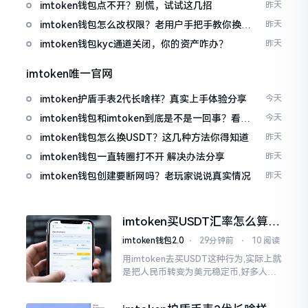
imtoken钱包点不开？别慌，试试这几招
昨天
imtoken钱包怎么改权限？老用户手把手教你换主
昨天
人
imtoken钱包kyc通道关闭，你的资产咋办？
昨天
imtoken唯一官网
imtoken护盾手表2代长啥样？真实上手体验分享
今天
imtoken钱包和imtoken到底是不是一回事？看完
今天
就懂了
imtoken钱包怎么换USDT？这几种方法你得知道
昨天
imtoken钱包一直转圈打不开 解决办法分享
昨天
imtoken钱包创建要断网吗？老玩家说说真实情况
昨天
imtoken买USDT汇率怎么算？
几点买最划算
imtoken钱包2.0
⋅
29分钟前
⋅
10 阅读
用imtoken去买USDT这种行为,实际上就
是把人民币转变为美元稳定币,好多人在
首次进行购买时都陷入了困惑状态,界面
之中有着大量的数字,汇率呈现出忽高忽