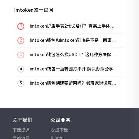
imtoken唯一官网
imtoken护盾手表2代长啥样？真实上手体验
分享
imtoken钱包和imtoken到底是不是一回事？
看完就懂了
imtoken钱包怎么换USDT？这几种方法你得
知道
imtoken钱包一直转圈打不开 解决办法分享
imtoken钱包创建要断网吗？老玩家说说真实
情况
关于我们
公司业务
下载渠道
安卓下载
网站地图
以太坊