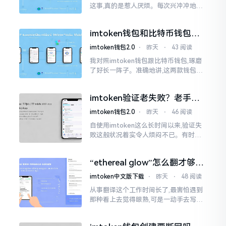
这事,真的是惹人厌烦。每次兴冲冲地开
启imtoken,那个圈就开始不住地转呀转,
仿若永远没有尽头一样。针对这种情形,
imtoken钱包和比特币钱包，
大家说法不尽相同
谁更安全？老玩家来聊聊
imtoken钱包2.0
⋅
昨天
⋅
43 阅读
我对照imtoken钱包跟比特币钱包,琢磨
了好长一阵子。准确地讲,这两款钱包我
都用过,它们各有独特特性。imtoken是
多链钱包,能支持多种数字货币,界面设计
imtoken验证老失败？老手教
挺美观
你几招搞定
imtoken钱包2.0
⋅
昨天
⋅
46 阅读
自使用imtoken这么长时间以来,验证失
败这般状况着实令人烦闷不已。有时急
切地想要进行转账操作,却偏偏卡在验证
那一流程环节,致使整个人的状态都低落
“ethereal glow”怎么翻才够味
至极点。
儿？翻译圈老油条的私房话
imtoken中文版下载
⋅
昨天
⋅
48 阅读
从事翻译这个工作时间长了,最害怕遇到
那种看上去觉得眼熟,可是一动手去写就
毫无头绪的词汇。“etherealglow”就是
很典型的例子。你去查阅词典