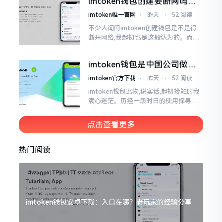
imtoken钱包创建要断网吗？
老玩家说说真实情况
imtoken唯一官网
⋅
昨天
⋅
52 阅读
不少人询问imtoken创建钱包是不是得
断开网络,我起初也是这般认为的。而后
使用了好些年才发觉,此种说法略微有些
夸张了。断网创建主要是为了防范中间
imtoken钱包是中国公司做的
人攻击
吗？一文说清楚
imtoken官方下载
⋅
昨天
⋅
52 阅读
imtoken钱包此物,说实话,起初接触时我
满心迷茫。历经一段时日的使用探寻,我
才渐渐揭开其面纱,明晰其实际状况。原
来,这款钱包乃中国团队打造,其创始人为
点击查看更多
李鹏
热门阅读
imtoken钱包安卓下载：入口在哪？老玩家的经验分享