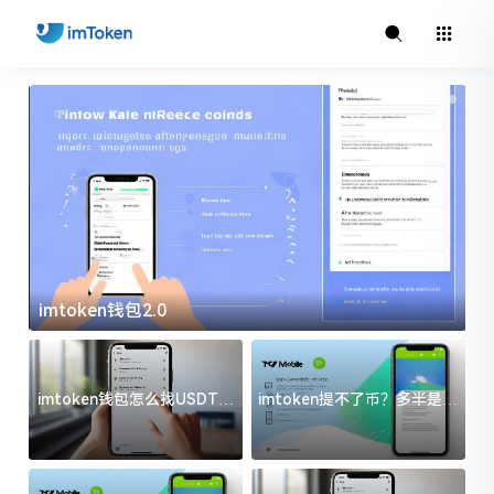
imtoken钱包2.0
i
imtoken钱包怎么找USDT地
imtoken提不了币？多半是这
址？三步搞定不踩坑
几件事没处理好