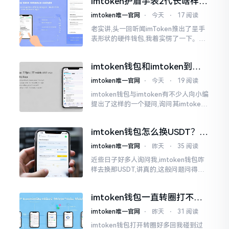
imtoken护盾手表2代长啥样？
低的状况
真实上手体验分享
imtoken唯一官网
⋅
今天
⋅
17 阅读
老实讲,头一回听闻imToken推出了呈手
表形状的硬件钱包,我着实愣了一下。在c
rypto圈子里,玩硬件钱包的人数量不少,
然而做成手表样式的着实不多见。
imtoken钱包和imtoken到底
是不是一回事？看完就懂了
imtoken唯一官网
⋅
今天
⋅
19 阅读
imtoken钱包与imtoken有不少人向小编
提出了这样的一个疑问,询问其imtoken
钱包与imtoken是不是属于不同一的事
物。而实际上,这二者根本完完全全就是
imtoken钱包怎么换USDT？这
同一个物品
几种方法你得知道
imtoken唯一官网
⋅
昨天
⋅
35 阅读
近些日子好多人询问我,imtoken钱包咋
样去换那USDT,讲真的,这般问题问得很
是实在。咱们那些普通之人玩币,最为头
疼之事便是怎样把各类代币换成USDT
imtoken钱包一直转圈打不开
解决办法分享
imtoken唯一官网
⋅
昨天
⋅
31 阅读
imtoken钱包打开转圈好多回我碰到过