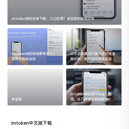
imtoken钱包安卓下载：入口在哪？老玩家的经验分享
imtoken钱包转钱要等多久？
以太坊币美元行情今日价格走
实际经验告诉你
势分析，散户如何避免追涨杀
跌被套牢
imtoken钱包转不出去？别
未命名
慌，这几种情况都能解决
imtoken中文版下载