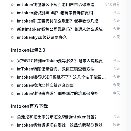
imtoken钱包怎么下载？老用户告诉你靠谱渠
54分钟前
道
imtoken能识别黑u吗？老玩家告诉你真相
今天
imtoken矿工费代付怎么取消？老手教你几招
今天
新乡imtoken钱包公司靠谱吗？普通人怎么避坑
今天
imtokenkycb级认证要多久
昨天
imtoken钱包2.0
火币BTC转到imToken要等多久？过来人说说真实
今天
情况
imToken转账记录查询，教你正确查看方法
今天
imtoken银行USDT提现不了？这几个法子能帮你
今天
搞定
imtoken换地址其实就这么回事
今天
imtoken钱包来盘道：那些踩过的坑和保命招
今天
imtoken官方下载
鱼池挖矿挖出来的币怎么转到imtoken钱包？
今天
imtoken钱包资源吧在哪找，这些坑我帮你趟过
昨天