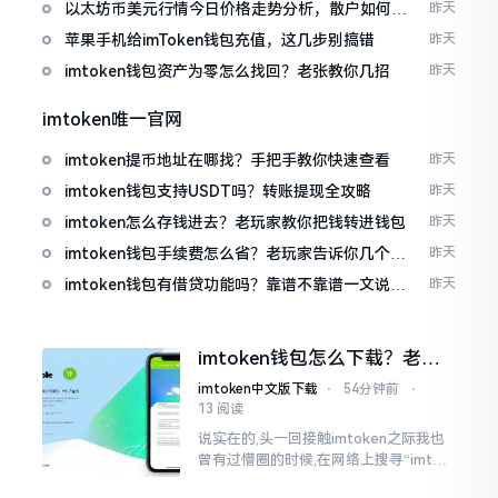
以太坊币美元行情今日价格走势分析，散户如何避
昨天
免追涨杀跌被套牢
苹果手机给imToken钱包充值，这几步别搞错
昨天
imtoken钱包资产为零怎么找回？老张教你几招
昨天
imtoken唯一官网
imtoken提币地址在哪找？手把手教你快速查看
昨天
imtoken钱包支持USDT吗？转账提现全攻略
昨天
imtoken怎么存钱进去？老玩家教你把钱转进钱包
昨天
imtoken钱包手续费怎么省？老玩家告诉你几个实
昨天
在招
imtoken钱包有借贷功能吗？靠谱不靠谱一文说清
昨天
楚
imtoken钱包怎么下载？老用
户告诉你靠谱渠道
imtoken中文版下载
⋅
54分钟前
⋅
13 阅读
说实在的,头一回接触imtoken之际我也
曾有过懵圈的时候,在网络上搜寻“imtok
en钱包下载app网站”,冒出来的链接各式