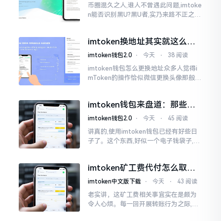
币圈混久之人,谁人不曾遇此问题,imtoke
n能否识别黑U?黑U者,实乃来路不正之钱
耳,或涉诈骗关联某一些,或有洗钱相关某
一类,诸多之人害怕收黑U致己惹于麻烦
imtoken换地址其实就这么回
事
imtoken钱包2.0
⋅
今天
⋅
38 阅读
imtoken钱包怎么更换地址众多人觉得i
mToken的操作恰似微信更换头像那般简
便,唯有直接点一下便可轻易完成。可是
实际情形并非这样,imToken的地址是依
imtoken钱包来盘道：那些踩
据助记词来生成的,通俗讲
过的坑和保命招
imtoken钱包2.0
⋅
今天
⋅
45 阅读
讲真的,使用imtoken钱包已经有好些日
子了。这个东西,好似一个电子钱袋子,里
面装着你那些数字资产。有的人使用起
来一帆风顺、毫无阻碍,有的人使用起来
imtoken矿工费代付怎么取
却提心吊胆、神经紧绷。
消？老手教你几招
imtoken中文版下载
⋅
今天
⋅
43 阅读
老实讲，这矿工费相关事宜实在是颇为
令人心烦。每一回开展转账行为之际,就
好比投身于抽奖活动那样,压根没办法晓