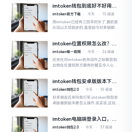
所以失败,在于贪图便宜以及偷懒。我目
imtoken钱包到底好不好用？
睹过非常多的人
老玩家说说真实体验
imtoken官方下载
⋅
今天
⋅
15 阅读
用imtoken已经有三四年时长了,最初是
从玩以太坊起步的,直至如今对多链都有
涉及,也可算是个老使用者了,讲真，imto
ken这玩意儿就好像一个数字钱袋子
imtoken位置权限怎么改？手
把手教你搞定
imtoken唯一官网
⋅
今天
⋅
24 阅读
近来在对imtoken有所动作之际察觉到,
此物在位置权限方面有时着实令人心生
烦闷之感。开启app之际提示定位出现故
障情况,致使我呈现出一脸茫然不知所措
imtoken钱包安卓版版本下载
的模样
安装教程
imtoken钱包2.0
⋅
今天
⋅
35 阅读
好多朋友近来向我打听,imtoken钱包安
卓版最新版本要怎么操作,说实话,这玩意
儿要是熟练掌握了,还挺方便的。我用它
都快两年了,从1.8版本一直跟到现在的2.
imtoken电脑端登录入口，地
0版本
址在这里
imtoken钱包2.0
⋅
今天
⋅
37 阅读