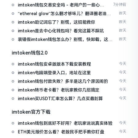
imtoken钱包交易安全吗 - 老用户的一些心里
7分钟前
话
“ethereal glow”怎么翻才够味儿？翻译圈老油条
昨天
的私房话
imtoken助记词忘了？别慌，这招能救你
昨天
imtoken是去中心化钱包吗？看完这篇不踩坑
昨天
装错假imtoken钱包怎么办？别慌，快卸载，这几
昨天
招能救急
imtoken钱包2.0
imtoken钱包安卓版版本下载安装教程
今天
imtoken电脑端登录入口，地址在这里
今天
imtoken钱包付款失败？多半是这几个原因闹的
今天
imtoken转币老卡着？老玩家教你几招搞定
今天
imtoken买USDT汇率怎么算？几点买最划算
今天
imtoken官方下载
imtoken钱包到底好不好用？老玩家说说真实体验
今天
ETH美元报价怎么看？老股民手把手教你盯盘
今天