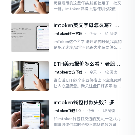
历经玩币的这些年头,钱包使用了一批又
一批。imtoken算得上是相对比较便于
使用的，在手机上运用起来没有问题,然
而有时想要就着大屏幕瞧瞧资产状况,那
imtoken英文字母怎么写？正
就得去寻觅电脑端的入口。
确拼写看这里
imtoken唯一官网
⋅
今天
⋅
41 阅读
imToken这个名字,刚开始的时候,我真的
是犯了迷糊,完全不晓得大小写要怎么去
处置。在网络上搜寻了一阵后,发觉各种
各样的写法都有,有的写成IMTOKEN
ETH美元报价怎么看？老股民
手把手教你盯盘
imtoken官方下载
⋅
今天
⋅
42 阅读
说实话,ETH这个东西价格上下波动,瞅着
让人心里疲惫。我关注盘口好多年,瞧见
好多人询问“eth美元报价”,实际上重点并
非价格自身,而是你怎样去看待、如何做
imtoken钱包付款失败？多半
判断。
是这几个原因闹的
imtoken钱包2.0
⋅
今天
⋅
49 阅读
和imtoken钱包打交道的友人,十之八九
都遭遇过付款时卡顿不流畅这颇为闹心
的状况。转账持续许久毫无反应,亦或是