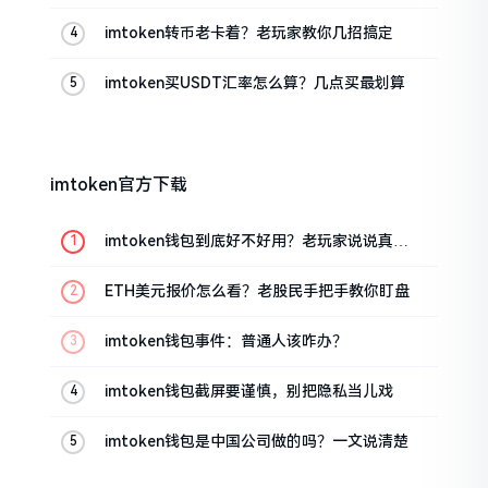
的
imtoken转币老卡着？老玩家教你几招搞定
imtoken买USDT汇率怎么算？几点买最划算
imtoken官方下载
imtoken钱包到底好不好用？老玩家说说真实
体验
ETH美元报价怎么看？老股民手把手教你盯盘
imtoken钱包事件：普通人该咋办？
imtoken钱包截屏要谨慎，别把隐私当儿戏
imtoken钱包是中国公司做的吗？一文说清楚