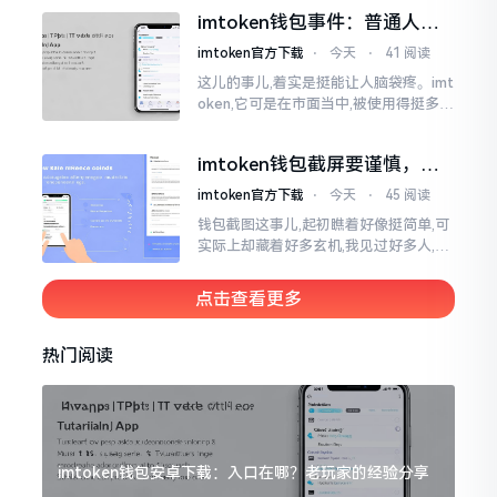
直接弹出红色字体显示报错,情形令人焦
imtoken钱包事件：普通人该
急得连连跺脚。实际上讲
咋办？
imtoken官方下载
⋅
今天
⋅
41 阅读
这儿的事儿,着实是挺能让人脑袋疼。imt
oken,它可是在市面当中,被使用得挺多的
那种钱包。前段时间,它出现了一些状况
咧,好多人的资产,都跟着一块儿晃悠起来
imtoken钱包截屏要谨慎，别
把隐私当儿戏
imtoken官方下载
⋅
今天
⋅
45 阅读
钱包截图这事儿,起初瞧着好像挺简单,可
实际上却藏着好多玄机,我见过好多人,总
随手截钱包画面后,就随便发到朋友圈或
者群聊里,结果账号被盗,资产也没了,要晓
点击查看更多
得
热门阅读
imtoken钱包安卓下载：入口在哪？老玩家的经验分享