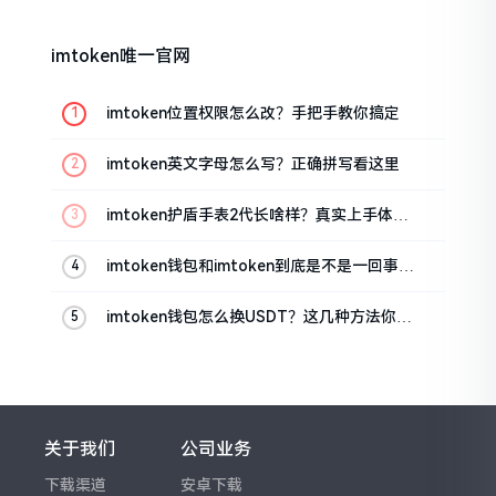
imtoken唯一官网
imtoken位置权限怎么改？手把手教你搞定
imtoken英文字母怎么写？正确拼写看这里
imtoken护盾手表2代长啥样？真实上手体验
分享
imtoken钱包和imtoken到底是不是一回事？
看完就懂了
imtoken钱包怎么换USDT？这几种方法你得
知道
关于我们
公司业务
下载渠道
安卓下载