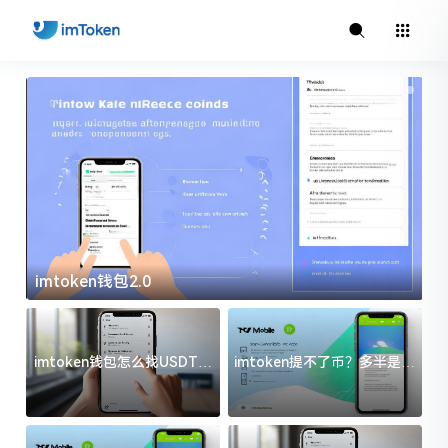
imtoken钱包2.0
i
imtoken钱包怎么找USDT地
imtoken提不了币？多半是这
址？三步搞定不踩坑
几件事没处理好