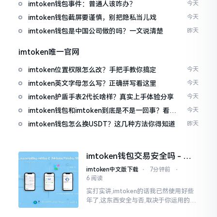
imtoken钱包事件：普通人该咋办？
今天
imtoken钱包截屏要谨慎，别把隐私当儿戏
今天
imtoken钱包是中国公司做的吗？一文说清楚
昨天
imtoken唯一官网
imtoken位置权限怎么改？手把手教你搞定
今天
imtoken英文字母怎么写？正确拼写看这里
今天
imtoken护盾手表2代长啥样？真实上手体验分享
今天
imtoken钱包和imtoken到底是不是一回事？看完
今天
就懂了
imtoken钱包怎么换USDT？这几种方法你得知道
昨天
imtoken钱包交易安全吗 - 老
用户的一些心里话
imtoken中文版下载
⋅
7分钟前
⋅
6 阅读
实打实讲,imtoken的话我已然使用好些
年了,这东西安全与否,取决于你运用的方
式。钱包自身不存在问题,然而众多人之