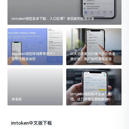
imtoken钱包安卓下载：入口在哪？老玩家的经验分享
imtoken钱包转钱要等多久？
以太坊币美元行情今日价格走
实际经验告诉你
势分析，散户如何避免追涨杀
跌被套牢
imtoken钱包转不出去？别
未命名
慌，这几种情况都能解决
imtoken中文版下载