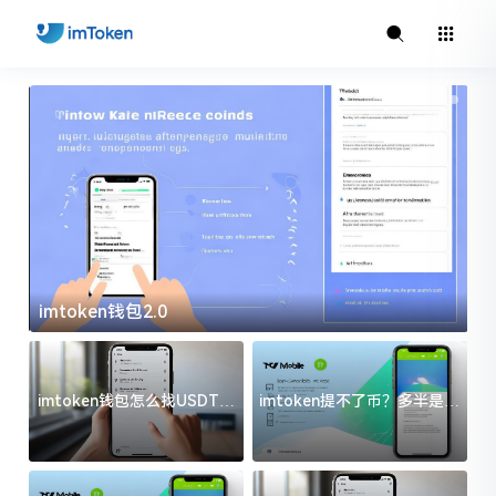
imtoken钱包2.0
i
imtoken钱包怎么找USDT地
imtoken提不了币？多半是这
址？三步搞定不踩坑
几件事没处理好