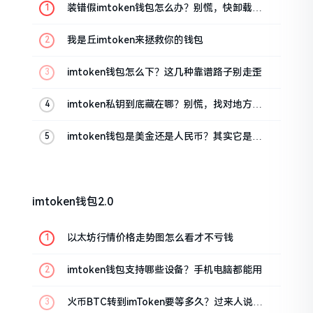
装错假imtoken钱包怎么办？别慌，快卸载，
这几招能救急
我是丘imtoken来拯救你的钱包
imtoken钱包怎么下？这几种靠谱路子别走歪
imtoken私钥到底藏在哪？别慌，找对地方才
安心
imtoken钱包是美金还是人民币？其实它是个
“多面手”
imtoken钱包2.0
以太坊行情价格走势图怎么看才不亏钱
imtoken钱包支持哪些设备？手机电脑都能用
火币BTC转到imToken要等多久？过来人说说