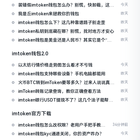
装错假imtoken钱包怎么办？别慌，快卸载，这几
今天
招能救急
我是丘imtoken来拯救你的钱包
昨天
imtoken钱包怎么下？这几种靠谱路子别走歪
昨天
imtoken私钥到底藏在哪？别慌，找对地方才安心
昨天
imtoken钱包是美金还是人民币？其实它是个“多
昨天
面手”
imtoken钱包2.0
以太坊行情价格走势图怎么看才不亏钱
今天
imtoken钱包支持哪些设备？手机电脑都能用
昨天
火币BTC转到imToken要等多久？过来人说说真实
昨天
情况
imToken转账记录查询，教你正确查看方法
昨天
imtoken银行USDT提现不了？这几个法子能帮你
昨天
搞定
imtoken官方下载
imtoken钱包怎么改权限？老用户手把手教你
34分钟前
换主人
imtoken钱包kyc通道关闭，你的资产咋办？
今天