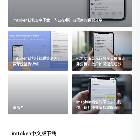
imtoken钱包安卓下载：入口在哪？老玩家的经验分享
imtoken钱包转钱要等多久？
以太坊币美元行情今日价格走
实际经验告诉你
势分析，散户如何避免追涨杀
跌被套牢
imtoken钱包转不出去？别
未命名
慌，这几种情况都能解决
imtoken中文版下载