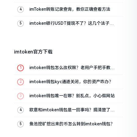
真实情况
imToken转账记录查询，教你正确查看方法
imtoken银行USDT提现不了？这几个法子能
帮你搞定
imtoken官方下载
imtoken钱包怎么改权限？老用户手把手教你
换主人
imtoken钱包kyc通道关闭，你的资产咋办？
imtoken钱包唯一在哪？别乱点，小心假网站
欧意和imtoken钱包是一回事吗？搞清楚了再
装钱包
鱼池挖矿挖出来的币怎么转到imtoken钱包？