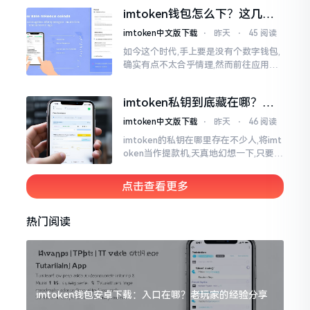
然绿得人心慌慌。众多人手中紧握着一
imtoken钱包怎么下？这几种
堆币
靠谱路子别走歪
imtoken中文版下载
⋅
昨天
⋅
45 阅读
如今这个时代,手上要是没有个数字钱包,
确实有点不太合乎情理,然而前往应用商
店搜索“imtoken”,呈现出来的结果各式
各样,实在是让人头疼不已。有些看起来
imtoken私钥到底藏在哪？别
似乎相似
慌，找对地方才安心
imtoken中文版下载
⋅
昨天
⋅
46 阅读
imtoken的私钥在哪里存在不少人,将imt
oken当作提款机,天真地幻想一下,只要把
密码输入进去了事情就会顺顺利利的。
然而,实际并不如此
点击查看更多
热门阅读
imtoken钱包安卓下载：入口在哪？老玩家的经验分享