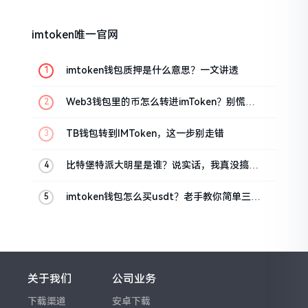
imtoken唯一官网
imtoken钱包质押是什么意思？一文讲透
Web3钱包里的币怎么转进imToken？别慌，
三步搞定
TB钱包转到IMToken，这一步别走错
比特堡特派大明星是谁？说实话，我真没搞明
白
imtoken钱包怎么买usdt？老手教你简单三步
搞定
关于我们
公司业务
下载渠道
安卓下载