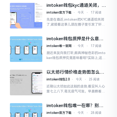
打算更换法定代表人
imtoken钱包kyc通道关闭，你
的资产咋办？
imtoken官方下载
⋅
今天
⋅
17 阅读
先是在最近,imtoken把KYC通道给关闭
了,紧接着这事儿就在圈子里引发了轩然
大波。一大批人的第一反应是全然懵掉,
心里想着钱包它还能不能继续使用?
imtoken钱包质押是什么意
思？一文讲透
imtoken唯一官网
⋅
今天
⋅
17 阅读
朋近来友向我打听,颇具神秘色彩的imto
ken钱包质押究竟意味着啥?实际上,这一
过程的本质也就是,你把手中原来有的币
交付安排给协议展开特殊处理
以太坊行情价格走势图怎么看
才不亏钱
imtoken钱包2.0
⋅
今天
⋅
25 阅读
近期以太坊如此这般的走势,着实叫人心
里七上八下,毫无底气可言。早晨瞧看之
际还是一片通红之色,展现出良好的态势,
然而到了下午,那颜色刹那间就改变了,绿
imtoken钱包唯一在哪？别乱
得让人心里直冒慌意。
点，小心假网站
imtoken官方下载
⋅
今天
⋅
28 阅读