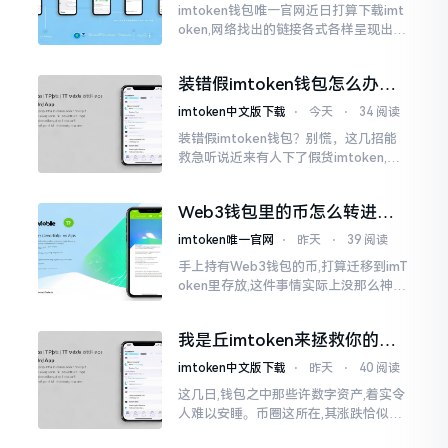
imtoken钱包唯一官网近日打算下载imt
oken,网络找出的链接各式各样呈现出乱
糟糟的状态,瞅着都好像是那么一股正确
的样子,然而真的敢于点击一下吗?内心一
装错假imtoken钱包怎么办？
直忐忑不安。我折腾了好些日子
别慌，快卸载，这几招能救急
imtoken中文版下载
⋅
今天
⋅
34 阅读
装错假imtoken钱包？别慌，这几招能
救急听说近来有人下了假货imtoken,心
里必然怦怦一跳。这事物看起来如真品
一式,图标、名字皆仿得极像,然而其中全
Web3钱包里的币怎么转进
是陷阱。
imToken？别慌，三步搞定
imtoken唯一官网
⋅
昨天
⋅
39 阅读
手上持有Web3钱包的币,打算迁移到imT
oken里存放,这件事情实际上没那么神秘
莫测。好多人一听闻“跨链”、“转账”就
心生畏惧,担心转错链导致币消失不见
我是丘imtoken来拯救你的钱
包
imtoken中文版下载
⋅
昨天
⋅
40 阅读
这几日,钱包之中那些许数字资产,着实令
人难以安睡。币圈这所在,其涨跌恰似翻
书那般迅速,昨日尚呈飘红之态，今日已