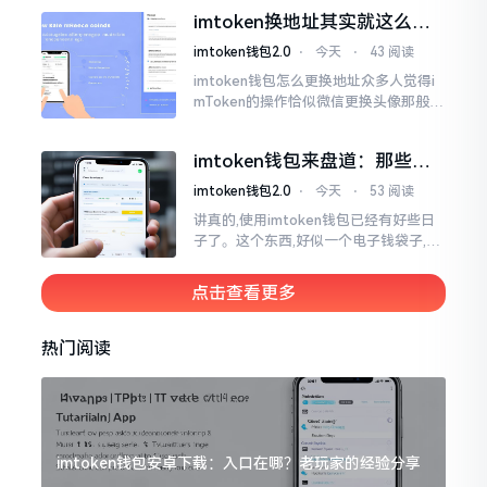
一类,诸多之人害怕收黑U致己惹于麻烦
imtoken换地址其实就这么回
事
imtoken钱包2.0
⋅
今天
⋅
43 阅读
imtoken钱包怎么更换地址众多人觉得i
mToken的操作恰似微信更换头像那般简
便,唯有直接点一下便可轻易完成。可是
实际情形并非这样,imToken的地址是依
imtoken钱包来盘道：那些踩
据助记词来生成的,通俗讲
过的坑和保命招
imtoken钱包2.0
⋅
今天
⋅
53 阅读
讲真的,使用imtoken钱包已经有好些日
子了。这个东西,好似一个电子钱袋子,里
面装着你那些数字资产。有的人使用起
来一帆风顺、毫无阻碍,有的人使用起来
点击查看更多
却提心吊胆、神经紧绷。
热门阅读
imtoken钱包安卓下载：入口在哪？老玩家的经验分享