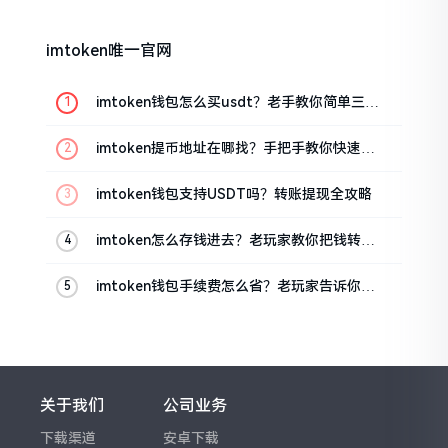
imtoken唯一官网
imtoken钱包怎么买usdt？老手教你简单三步
搞定
imtoken提币地址在哪找？手把手教你快速查
看
imtoken钱包支持USDT吗？转账提现全攻略
imtoken怎么存钱进去？老玩家教你把钱转进
钱包
imtoken钱包手续费怎么省？老玩家告诉你几
个实在招
关于我们
公司业务
下载渠道
安卓下载