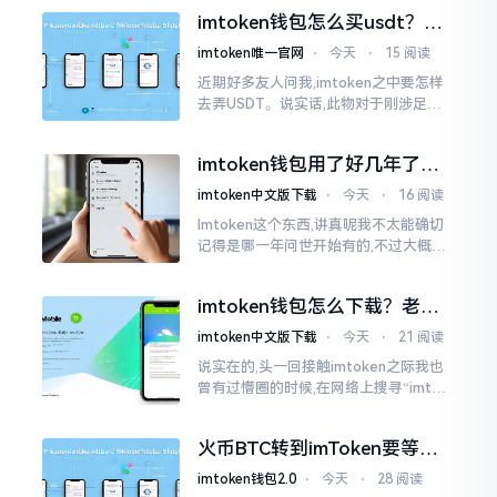
施与波场相关转账特定TRC-20代币之举
imtoken钱包怎么买usdt？老
手教你简单三步搞定
imtoken唯一官网
⋅
今天
⋅
15 阅读
近期好多友人问我,imtoken之中要怎样
去弄USDT。说实话,此物对于刚涉足币
圈之人而言着实有些让人发懵。USDT是
泰达币,跟美元以1:1挂钩
imtoken钱包用了好几年了，
到底多少年了？
imtoken中文版下载
⋅
今天
⋅
16 阅读
Imtoken这个东西,讲真呢我不太能确切
记得是哪一年问世开始有的,不过大概在
2016年、2017年那个时候就开始活跃
变得热门起来了,一直到现如今大概差不
imtoken钱包怎么下载？老用
多快要十年的时间了。
户告诉你靠谱渠道
imtoken中文版下载
⋅
今天
⋅
21 阅读
说实在的,头一回接触imtoken之际我也
曾有过懵圈的时候,在网络上搜寻“imtok
en钱包下载app网站”,冒出来的链接各式
各样,难以分辨真假,我自己就遭遇过麻烦
火币BTC转到imToken要等多
久？过来人说说真实情况
imtoken钱包2.0
⋅
今天
⋅
28 阅读