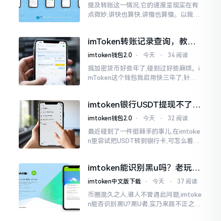
提及转账这一情况,它的速度呈现实在有
点微妙,讲快也算快,讲慢也算慢。以我从
火币提取BTC至imToken这件事情来讲,
正常状况下30分钟到2小时就能达成到
imToken转账记录查询，教你
账。可是
正确查看方法
imtoken钱包2.0
⋅
今天
⋅
34 阅读
搞加密货币好些年了,碰到过好些麻烦。i
mToken这个钱包我启用快三年了,针对
转账记录查询这事儿,老是有人前来咨询
官网位置在哪儿。事实上,最初接触之际
imtoken银行USDT提现不了？
我也疑惑过一阵子
这几个法子能帮你搞定
imtoken钱包2.0
⋅
今天
⋅
32 阅读
最近碰到了一件挺棘手的事儿,在imtoke
n里尝试把USDT转到银行卡,可怎么着都
没法成功提现,可以想见,其间是经历了一
阵子的颠折与腾磨。没想到前前后后这
imtoken能识别黑u吗？老玩家
么时长
告诉你真相
imtoken中文版下载
⋅
今天
⋅
37 阅读
币圈混久之人,谁人不曾遇此问题,imtoke
n能否识别黑U?黑U者,实乃来路不正之钱
耳,或涉诈骗关联某一些,或有洗钱相关某