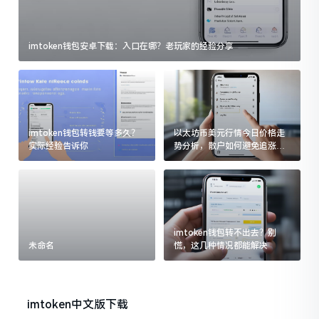
imtoken钱包安卓下载：入口在哪？老玩家的经验分享
imtoken钱包转钱要等多久？
以太坊币美元行情今日价格走
实际经验告诉你
势分析，散户如何避免追涨杀
跌被套牢
imtoken钱包转不出去？别
未命名
慌，这几种情况都能解决
imtoken中文版下载