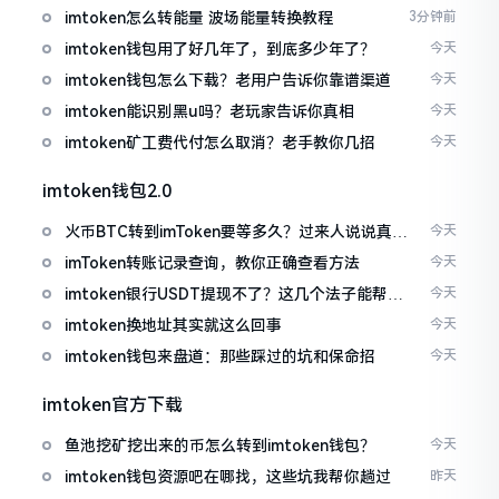
imtoken怎么转能量 波场能量转换教程
3分钟前
imtoken钱包用了好几年了，到底多少年了？
今天
imtoken钱包怎么下载？老用户告诉你靠谱渠道
今天
imtoken能识别黑u吗？老玩家告诉你真相
今天
imtoken矿工费代付怎么取消？老手教你几招
今天
imtoken钱包2.0
火币BTC转到imToken要等多久？过来人说说真实
今天
情况
imToken转账记录查询，教你正确查看方法
今天
imtoken银行USDT提现不了？这几个法子能帮你
今天
搞定
imtoken换地址其实就这么回事
今天
imtoken钱包来盘道：那些踩过的坑和保命招
今天
imtoken官方下载
鱼池挖矿挖出来的币怎么转到imtoken钱包？
今天
imtoken钱包资源吧在哪找，这些坑我帮你趟过
昨天