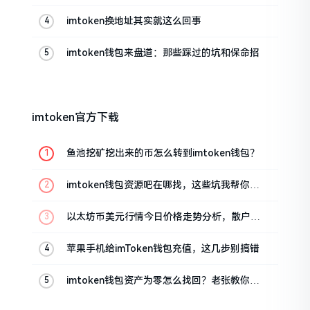
帮你搞定
imtoken换地址其实就这么回事
imtoken钱包来盘道：那些踩过的坑和保命招
imtoken官方下载
鱼池挖矿挖出来的币怎么转到imtoken钱包？
imtoken钱包资源吧在哪找，这些坑我帮你趟
过
以太坊币美元行情今日价格走势分析，散户如
何避免追涨杀跌被套牢
苹果手机给imToken钱包充值，这几步别搞错
imtoken钱包资产为零怎么找回？老张教你几
招