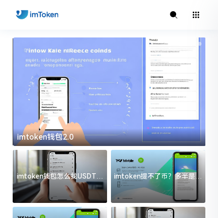
imtoken钱包2.0
i
imtoken钱包怎么找USDT地
imtoken提不了币？多半是这
址？三步搞定不踩坑
几件事没处理好