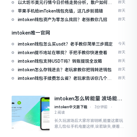
以太坊币美元行情今日价格走势分析，散户如何避
昨天
免追涨杀跌被套牢
苹果手机给imToken钱包充值，这几步别搞错
昨天
imtoken钱包资产为零怎么找回？老张教你几招
昨天
imtoken唯一官网
imtoken钱包怎么买usdt？老手教你简单三步搞定
今天
imtoken提币地址在哪找？手把手教你快速查看
昨天
imtoken钱包支持USDT吗？转账提现全攻略
昨天
imtoken怎么存钱进去？老玩家教你把钱转进钱包
昨天
imtoken钱包手续费怎么省？老玩家告诉你几个实
昨天
在招
imtoken怎么转能量 波场能量
转换教程
imtoken中文版下载
⋅
3分钟前
⋅
2 阅读
长久玩波场后大家尽皆明晰,能量这套玩
意儿恰似手机电量这样,设若缺失,便着实
关乎任何事项也难以做成。不论旨在实