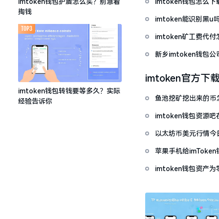
imtoken钱包怎
imtoken钱包护盾怎么买？别急着
掏钱
imtoken能识别黑
TOP3
imtoken矿工费
新乡imtoken钱
imtoken官方下
imtoken钱包转钱要等多久？实际
鱼池挖矿挖出来的币怎
经验告诉你
imtoken钱包资
以太坊币美元行情今
套牢
苹果手机给imTok
imtoken钱包资