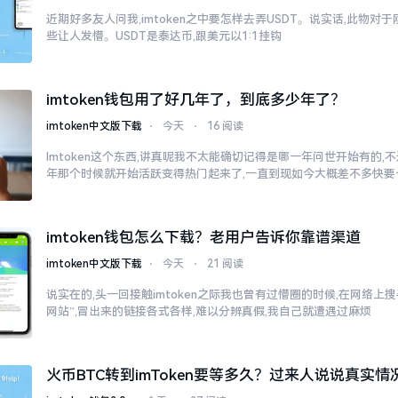
近期好多友人问我,imtoken之中要怎样去弄USDT。说实话,此物
些让人发懵。USDT是泰达币,跟美元以1:1挂钩
imtoken钱包用了好几年了，到底多少年了？
imtoken中文版下载
⋅
今天
⋅
16 阅读
Imtoken这个东西,讲真呢我不太能确切记得是哪一年问世开始有的,不过
年那个时候就开始活跃变得热门起来了,一直到现如今大概差不多快要
imtoken钱包怎么下载？老用户告诉你靠谱渠道
imtoken中文版下载
⋅
今天
⋅
21 阅读
说实在的,头一回接触imtoken之际我也曾有过懵圈的时候,在网络上搜寻“
网站”,冒出来的链接各式各样,难以分辨真假,我自己就遭遇过麻烦
火币BTC转到imToken要等多久？过来人说说真实情