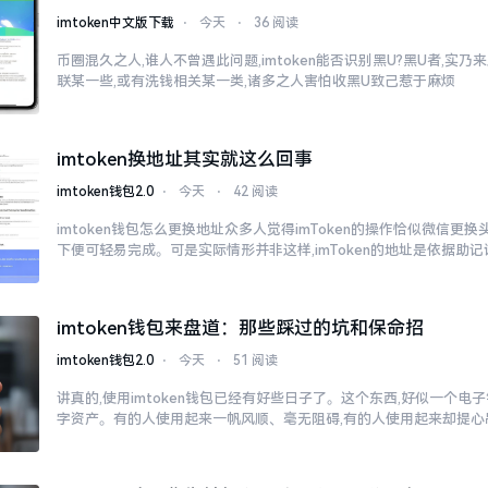
imtoken中文版下载
⋅
今天
⋅
36 阅读
币圈混久之人,谁人不曾遇此问题,imtoken能否识别黑U?黑U者,实
联某一些,或有洗钱相关某一类,诸多之人害怕收黑U致己惹于麻烦
imtoken换地址其实就这么回事
imtoken钱包2.0
⋅
今天
⋅
42 阅读
imtoken钱包怎么更换地址众多人觉得imToken的操作恰似微信更
下便可轻易完成。可是实际情形并非这样,imToken的地址是依据助记
imtoken钱包来盘道：那些踩过的坑和保命招
imtoken钱包2.0
⋅
今天
⋅
51 阅读
讲真的,使用imtoken钱包已经有好些日子了。这个东西,好似一个电
字资产。有的人使用起来一帆风顺、毫无阻碍,有的人使用起来却提心