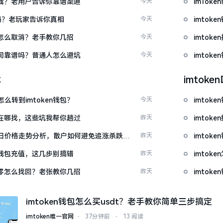
么下载？老用户告诉你靠谱渠道
今天
imTo
u吗？老玩家告诉你真相
今天
imto
代付怎么取消？老手教你几招
今天
imtok
包公司靠谱吗？普通人怎么避坑
今天
imto
载
imtok
么转到imtoken钱包？
今天
imtok
源吧在哪找，这些坑我帮你趟过
昨天
imto
日价格走势分析，散户如何避免追涨杀跌被
昨天
imtok
en钱包充值，这几步别搞错
昨天
imto
产为零怎么找回？老张教你几招
昨天
imto
imtoken钱包怎么买usdt？老手教你简单三步搞定
imtoken唯一官网
⋅
37分钟前
⋅
13 阅读