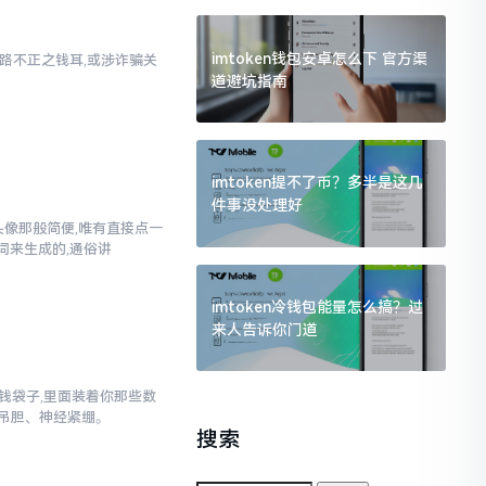
imtoken钱包安卓怎么下 官方渠
乃来路不正之钱耳,或涉诈骗关
道避坑指南
imtoken提不了币？多半是这几
件事没处理好
换头像那般简便,唯有直接点一
词来生成的,通俗讲
imtoken冷钱包能量怎么搞？过
来人告诉你门道
子钱袋子,里面装着你那些数
吊胆、神经紧绷。
搜索