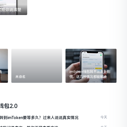
一文给你说清楚
格
imtoken钱包转不出去？别
追
未命名
慌，这几种情况都能解决
n钱包2.0
C转到imToken要等多久？过来人说说真实情况
今天