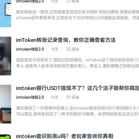
imtoken钱包2.0
⋅
今天
⋅
27 阅读
提及转账这一情况,它的速度呈现实在有点微妙,讲快也算快,讲慢也算慢
mToken这件事情来讲,正常状况下30分钟到2小时就能达成到账。可
imToken转账记录查询，教你正确查看方法
imtoken钱包2.0
⋅
今天
⋅
32 阅读
搞加密货币好些年了,碰到过好些麻烦。imToken这个钱包我启用快
事儿,老是有人前来咨询官网位置在哪儿。事实上,最初接触之际我也
imtoken银行USDT提现不了？这几个法子能帮你搞
imtoken钱包2.0
⋅
今天
⋅
31 阅读
最近碰到了一件挺棘手的事儿,在imtoken里尝试把USDT转到银行卡
可以想见,其间是经历了一阵子的颠折与腾磨。没想到前前后后这么时
imtoken能识别黑u吗？老玩家告诉你真相