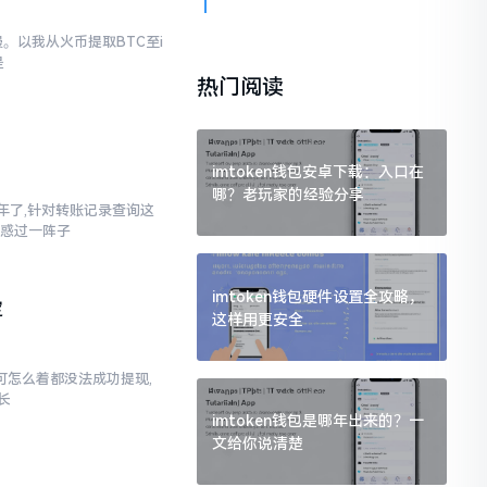
。以我从火币提取BTC至i
是
热门阅读
imtoken钱包安卓下载：入口在
哪？老玩家的经验分享
三年了,针对转账记录查询这
疑惑过一阵子
imtoken钱包硬件设置全攻略，
定
这样用更安全
,可怎么着都没法成功提现,
长
imtoken钱包是哪年出来的？一
文给你说清楚