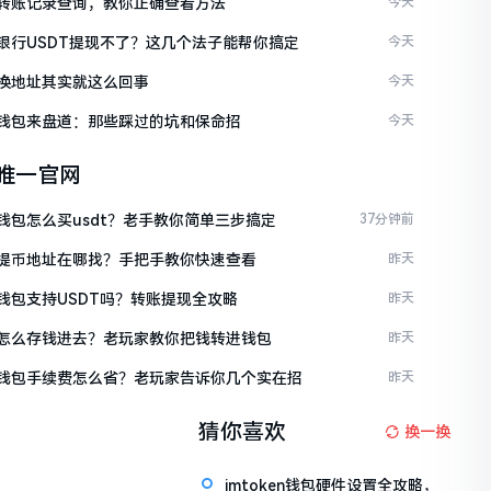
ken转账记录查询，教你正确查看方法
今天
ken银行USDT提现不了？这几个法子能帮你搞定
今天
en换地址其实就这么回事
今天
ken钱包来盘道：那些踩过的坑和保命招
今天
en唯一官网
en钱包怎么买usdt？老手教你简单三步搞定
37分钟前
ken提币地址在哪找？手把手教你快速查看
昨天
en钱包支持USDT吗？转账提现全攻略
昨天
ken怎么存钱进去？老玩家教你把钱转进钱包
昨天
ken钱包手续费怎么省？老玩家告诉你几个实在招
昨天
猜你喜欢
换一换
imtoken钱包硬件设置全攻略，