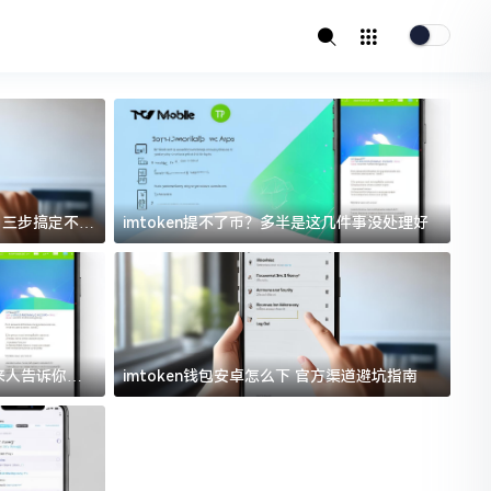
址？三步搞定不踩
imtoken提不了币？多半是这几件事没处理好
过来人告诉你门
imtoken钱包安卓怎么下 官方渠道避坑指南