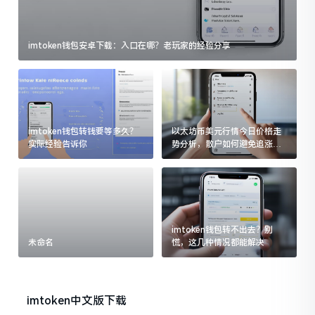
imtoken钱包安卓下载：入口在哪？老玩家的经验分享
imtoken钱包转钱要等多久？
以太坊币美元行情今日价格走
实际经验告诉你
势分析，散户如何避免追涨杀
跌被套牢
imtoken钱包转不出去？别
未命名
慌，这几种情况都能解决
imtoken中文版下载