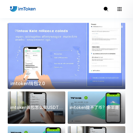
imtoken钱包2.0
i
imtoken钱包怎么找USDT地
imtoken提不了币？多半是这
址？三步搞定不踩坑
几件事没处理好