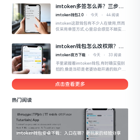
蚂蚁一般。实际上
imtoken多签怎么弄？三步搞
定，资产更安全
imtoken钱包2.0
⋅
今天
⋅
44 阅读
imtoken这款钱包有不少人在使用,然而
仅采用单签方式,心里总会感觉不踏实。
要是手机不慎丢失、私钥意外泄露,那就
真如同处于全然暴露状态了。多签实际
imtoken钱包怎么改权限？老
上就是给资产增添一道保障
用户手把手教你换主人
imtoken官方下载
⋅
今天
⋅
33 阅读
手里紧握着imtoken钱包,有时确实蛮别
扭的,像是当初是老婆协助开通的账户呢,
如今想要自行掌控权力,又或者公司账户
打算更换法定代表人
点击查看更多
热门阅读
imtoken钱包安卓下载：入口在哪？老玩家的经验分享