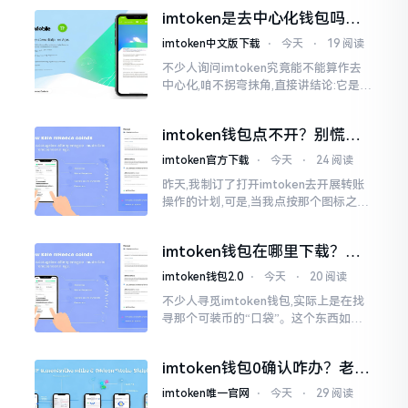
着模样感觉像是ethics（伦理学）,不过
imtoken是去中心化钱包吗？
呢拼写方面却少了一个字母
看完这篇不踩坑
imtoken中文版下载
⋅
今天
⋅
19 阅读
不少人询问imtoken究竟能不能算作去
中心化,咱不拐弯抹角,直接讲结论:它是一
种“不伦不类”的混合形态。私钥诚然是
由你自己掌握在手中,这点确凿无误
imtoken钱包点不开？别慌，
试试这几招
imtoken官方下载
⋅
今天
⋅
24 阅读
昨天,我制订了打开imtoken去开展转账
操作的计划,可是,当我点按那个图标之后,
屏幕就如同陷入死机状态一样,好长一段
时间都木有一丁点反应。我不住地点击
imtoken钱包在哪里下载？老
手教你几招避坑
imtoken钱包2.0
⋅
今天
⋅
20 阅读
不少人寻觅imtoken钱包,实际上是在找
寻那个可装币的“口袋”。这个东西如今
称作imToken,是个老资历的钱包,对以太
坊、比特币以及各类链上的代币予以支
imtoken钱包0确认咋办？老手
持。
教你几招快速解决
imtoken唯一官网
⋅
今天
⋅
29 阅读