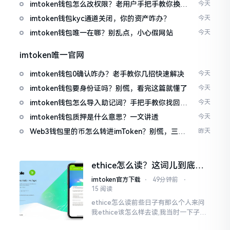
imtoken钱包怎么改权限？老用户手把手教你换主
今天
人
imtoken钱包kyc通道关闭，你的资产咋办？
今天
imtoken钱包唯一在哪？别乱点，小心假网站
今天
imtoken唯一官网
imtoken钱包0确认咋办？老手教你几招快速解决
今天
imtoken钱包要身份证吗？别慌，看完这篇就懂了
今天
imtoken钱包怎么导入助记词？手把手教你找回资
今天
产
imtoken钱包质押是什么意思？一文讲透
今天
Web3钱包里的币怎么转进imToken？别慌，三步
昨天
搞定
ethice怎么读？这词儿到底念
啥，别搞错了
imtoken官方下载
⋅
49分钟前
⋅
15 阅读
ethice怎么读前些日子有那么个人来问
我ethice该怎么样去读,我当时一下子就
愣住了,卡在那儿说不出话来。这个词瞅