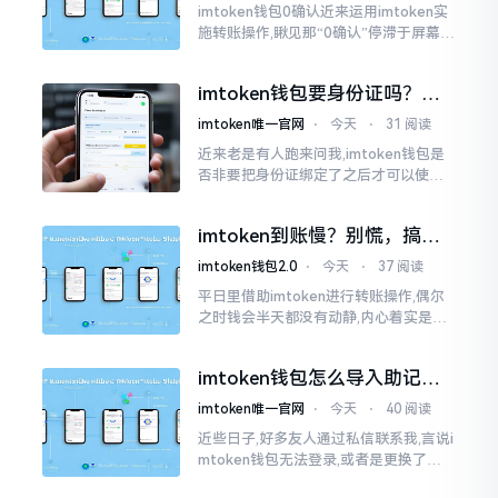
imtoken钱包0确认近来运用imtoken实
施转账操作,瞅见那“0确认”停滞于屏幕之
上,内心着实颇为不是个滋味儿。此玩意
儿恰似前往银行进行排队,前方之人众多,
imtoken钱包要身份证吗？别
你仅有干巴巴等待其一途。
慌，看完这篇就懂了
imtoken唯一官网
⋅
今天
⋅
31 阅读
近来老是有人跑来问我,imtoken钱包是
否非要把身份证绑定了之后才可以使用
呢?起初阶段我也着实感到极为纳闷,随后
历经一番认真细致地琢磨，最终算是搞
imtoken到账慢？别慌，搞懂
清楚了
这几点比啥都强
imtoken钱包2.0
⋅
今天
⋅
37 阅读
平日里借助imtoken进行转账操作,偶尔
之时钱会半天都没有动静,内心着实是挺
着急的。实际上这东西到账的快慢情况,
真的并非是它独自就能决定的。区块链
imtoken钱包怎么导入助记
这个东西呢
词？手把手教你找回资产
imtoken唯一官网
⋅
今天
⋅
40 阅读
近些日子,好多友人通过私信联系我,言说i
mtoken钱包无法登录,或者是更换了手
机后,资产寻觅不到,急得如同热锅之上的