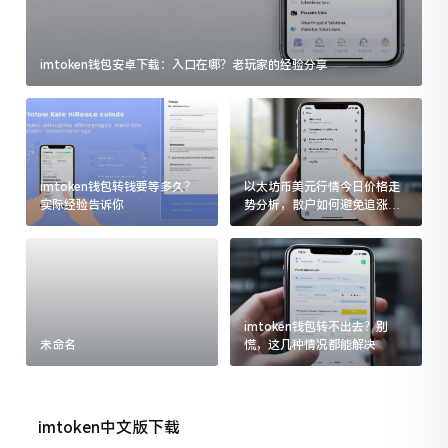
imtoken钱包安卓下载：入口在哪？老玩家的经验分享
imtoken钱包转钱要等多久？
以太坊币美元行情今日价格走
实际经验告诉你
势分析，散户如何避免追涨杀
跌被套牢
imtoken钱包转不出去？别
未命名
慌，这几种情况都能解决
imtoken中文版下载