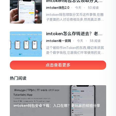
imtoken钱包怎么领取分叉
费高得主子心疼
币？老手教你避坑
imtoken钱包2.0
⋅
今天
⋅
50 阅读
imtoken钱包领取分叉币这件事情,在圈
子里面的人讨论得相当多,然而真正弄明
白的人并没有几个。分叉币实际上就是
从原链fork出来的新的币种
imtoken怎么存钱进去？老玩
家教你把钱转进钱包
imtoken唯一官网
⋅
今天
⋅
58 阅读
这个被称作imToken的东西,确切来讲就
是个数字钱包,它跟我们平常使用的支付
宝、微信有所不同,其本身没办法直接进
行“充值”。好多人在初次接触玩弄它的
点击查看更多
时候都会陷入困惑
热门阅读
imtoken钱包安卓下载：入口在哪？老玩家的经验分享