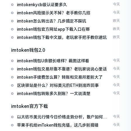
imtokenkycb级认证要多久
今天
imtoken风险提示关不掉？老手教你几招
今天
imtoken怎么转出去？几步搞定不踩坑
昨天
imtoken钱包官方网址app下载入口在哪
昨天
imtoken钱包下载中文版，老玩家手把手教你避坑
昨天
imtoken钱包2.0
imtoken钱包U余额长啥样？截图这样看
今天
imtoken钱包交易所靠不靠谱？老玩家说说心里话
今天
imtoken手续费怎么算？转账和交易所差别大了
今天
区块驿站是什么？对标美元的ETH到底咋回事
今天
imtoken钱包转账多久到账？一文说清楚
今天
imtoken官方下载
以太坊币美元行情今日价格走势分析，散户如何避
今天
免追涨杀跌被套牢
苹果手机给imToken钱包充值，这几步别搞错
今天