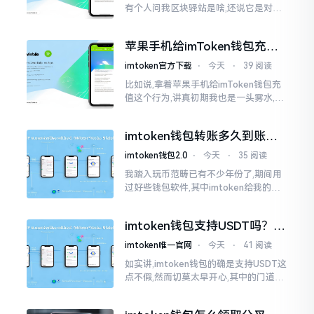
有个人问我区块驿站是啥,还说它是对标
美元的ETH,说实在的,刚开始的时候我也
犯难,这词听起来可挺吓人的。之后我翻
苹果手机给imToken钱包充
找了些资料
值，这几步别搞错
imtoken官方下载
⋅
今天
⋅
39 阅读
比如说,拿着苹果手机给imToken钱包充
值这个行为,讲真初期我也是一头雾水,搞
不清楚状况。在安卓系统上,简单直接复
制地址便大功告成,然而到了iPhone这儿
imtoken钱包转账多久到账？
一文说清楚
imtoken钱包2.0
⋅
今天
⋅
35 阅读
我踏入玩币范畴已有不少年份了,期间用
过好些钱包软件,其中imtoken给我的整
体感受还算过得去。然而,它有个小毛病,
就是交易时,确认时间常常不太稳
imtoken钱包支持USDT吗？转
账提现全攻略
imtoken唯一官网
⋅
今天
⋅
41 阅读
如实讲,imtoken钱包的确是支持USDT这
点不假,然而切莫太早开心,其中的门道是
相当多的。好多人觉得装上了钱包就能
够随意进行转账操作,可结果要么是手续