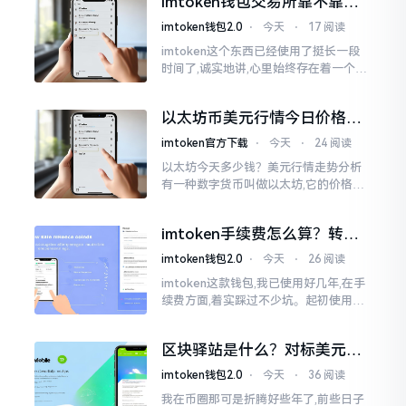
imtoken钱包交易所靠不靠
谱？老玩家说说心里话
imtoken钱包2.0
⋅
今天
⋅
17 阅读
imtoken这个东西已经使用了挺长一段
时间了,诚实地讲,心里始终存在着一个疙
瘩。钱包本身不存在问题,然而交易所那
边就稍微有点让人不放心。今天来谈论
以太坊币美元行情今日价格走
这个事情
势分析，散户如何避免追涨杀
imtoken官方下载
⋅
今天
⋅
24 阅读
跌被套牢
以太坊今天多少钱？美元行情走势分析
有一种数字货币叫做以太坊,它的价格走
势那叫一个起伏不定,就如同乘坐游乐场
里的过山车一样。每一天,伴随着美元汇
imtoken手续费怎么算？转账
率出现的一点点波动
和交易所差别大了
imtoken钱包2.0
⋅
今天
⋅
26 阅读
imtoken这款钱包,我已使用好几年,在手
续费方面,着实踩过不少坑。起初使用时,
每次转账,都提心吊胆,完全不知钱究竟扣
在了何处。经后来慢慢深入研究,才终于
区块驿站是什么？对标美元的
明白
ETH到底咋回事
imtoken钱包2.0
⋅
今天
⋅
36 阅读
我在币圈那可是折腾好些年了,前些日子