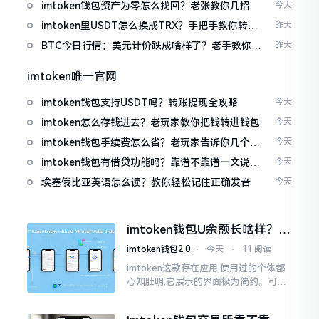
imtoken钱包资产为零怎么找回？老张教你几招
今天
imtoken里USDT怎么换成TRX？手把手教你转成
昨天
波场币
BTC今日行情：美元计价跌成啥样了？老手教你咋
昨天
看
imtoken唯一官网
imtoken钱包支持USDT吗？转账提现全攻略
今天
imtoken怎么存钱进去？老玩家教你把钱转进钱包
今天
imtoken钱包手续费怎么省？老玩家告诉你几个实
今天
在招
imtoken钱包有借贷功能吗？靠谱不靠谱一文说清
今天
楚
埃塞俄比亚英语怎么读？教你轻松记住正确发音
今天
imtoken钱包U余额长啥样？截
图这样看
imtoken钱包2.0
⋅
今天
⋅
11 阅读
imtoken这款存在应用,使用过的个体都
心知肚明,它展示的界面极为简约。可是,
U余额的那个部分偶尔会致使人们的视觉
感受产生些许困惑。