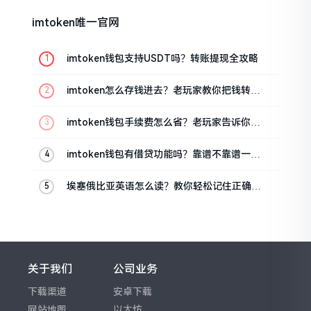
imtoken唯一官网
imtoken钱包支持USDT吗？转账提现全攻略
imtoken怎么存钱进去？老玩家教你把钱转进
钱包
imtoken钱包手续费怎么省？老玩家告诉你几
个实在招
imtoken钱包有借贷功能吗？靠谱不靠谱一文
说清楚
埃塞俄比亚英语怎么读？教你轻松记住正确发
音
关于我们
公司业务
下载渠道
安卓下载
网站地图
以太坊