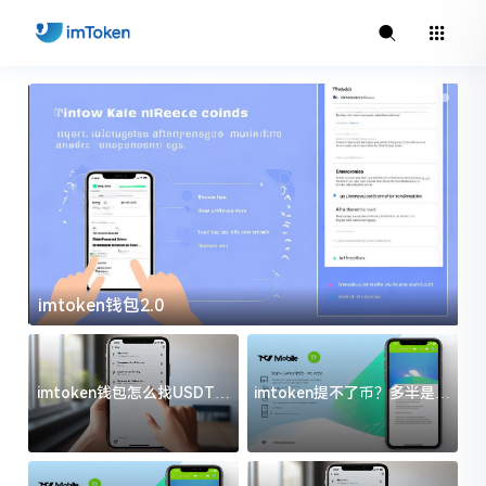
imtoken钱包2.0
i
imtoken钱包怎么找USDT地
imtoken提不了币？多半是这
址？三步搞定不踩坑
几件事没处理好