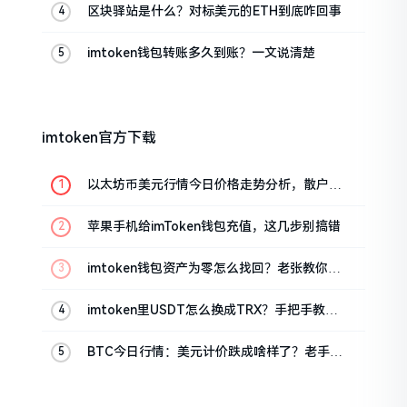
区块驿站是什么？对标美元的ETH到底咋回事
imtoken钱包转账多久到账？一文说清楚
imtoken官方下载
以太坊币美元行情今日价格走势分析，散户如
何避免追涨杀跌被套牢
苹果手机给imToken钱包充值，这几步别搞错
imtoken钱包资产为零怎么找回？老张教你几
招
imtoken里USDT怎么换成TRX？手把手教你
转成波场币
BTC今日行情：美元计价跌成啥样了？老手教
你咋看