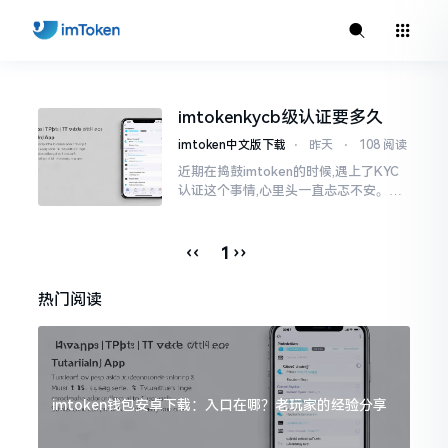
imtokenkycb级认证要多久
imtoken中文版下载
⋅
昨天
⋅
108 阅读
近期在捣鼓imtoken的时候,遇上了KYC
认证这个事情,心里头一直忐忑不安。B
级认证究竟得等多长时间?我四处查找了
一番,也向几位玩币的朋友打听了下,大家
说的都不一样
‹‹
››
1
热门阅读
imtoken钱包安卓下载：入口在哪？老玩家的经验分享