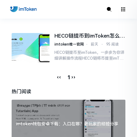
HECO链提币到imToken怎么操
作？手把手教你轻松完成转账
imtoken唯一官网
⋅
前天
⋅
95 阅读
HECO链提币至imToken，一步步为你详
细讲解操作流程HECO链将币提至imTok
en,一步一步手把手教教你如何实操,让你
轻轻松松掌握每一步,顺顺利利地完成提
币流程。
‹‹
››
1
热门阅读
imtoken钱包安卓下载：入口在哪？老玩家的经验分享