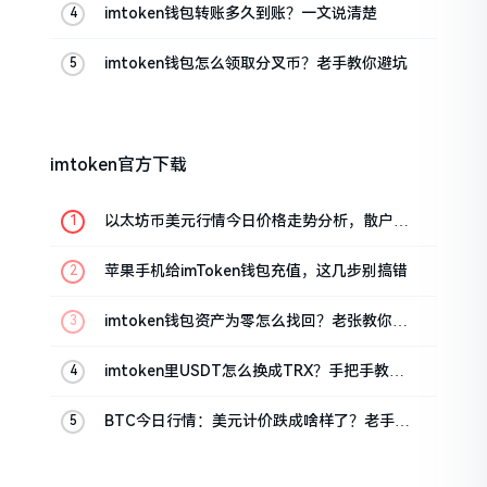
imtoken钱包转账多久到账？一文说清楚
imtoken钱包怎么领取分叉币？老手教你避坑
imtoken官方下载
以太坊币美元行情今日价格走势分析，散户如
何避免追涨杀跌被套牢
苹果手机给imToken钱包充值，这几步别搞错
imtoken钱包资产为零怎么找回？老张教你几
招
imtoken里USDT怎么换成TRX？手把手教你
转成波场币
BTC今日行情：美元计价跌成啥样了？老手教
你咋看