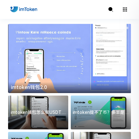
imtoken钱包2.0
i
imtoken钱包怎么找USDT地
imtoken提不了币？多半是这
址？三步搞定不踩坑
几件事没处理好