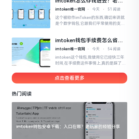
imtoken怎么存钱进去？老玩
家教你把钱转进钱包
imtoken唯一官网
⋅
今天
⋅
51 阅读
这个被称作imToken的东西,确切来讲就
是个数字钱包,它跟我们平常使用的支付
宝、微信有所不同,其本身没办法直接进
行“充值”。好多人在初次接触玩弄它的
imtoken钱包手续费怎么省？
时候都会陷入困惑
老玩家告诉你几个实在招
imtoken唯一官网
⋅
今天
⋅
54 阅读
imtoken这个钱包,我使用它已经快三年
时间,在手续费这件事情上,真的是踩了好
多坑。刚开始的那段时间,每次进行转账
的时候,都会心疼得一直嘬牙花子
点击查看更多
热门阅读
imtoken钱包安卓下载：入口在哪？老玩家的经验分享