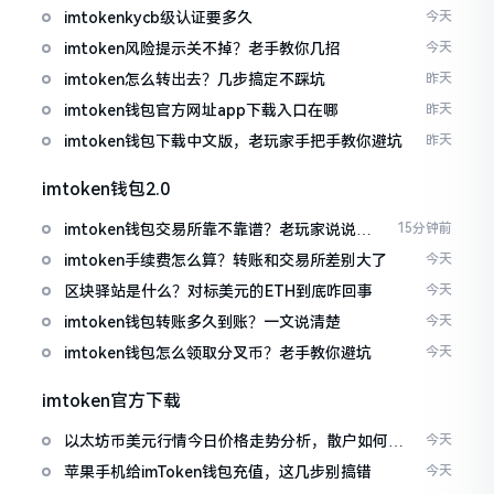
imtokenkycb级认证要多久
今天
imtoken风险提示关不掉？老手教你几招
今天
imtoken怎么转出去？几步搞定不踩坑
昨天
imtoken钱包官方网址app下载入口在哪
昨天
imtoken钱包下载中文版，老玩家手把手教你避坑
昨天
imtoken钱包2.0
imtoken钱包交易所靠不靠谱？老玩家说说心
15分钟前
里话
imtoken手续费怎么算？转账和交易所差别大了
今天
区块驿站是什么？对标美元的ETH到底咋回事
今天
imtoken钱包转账多久到账？一文说清楚
今天
imtoken钱包怎么领取分叉币？老手教你避坑
今天
imtoken官方下载
以太坊币美元行情今日价格走势分析，散户如何避
今天
免追涨杀跌被套牢
苹果手机给imToken钱包充值，这几步别搞错
今天