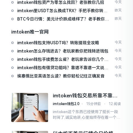
imtoken钱包资产为零怎么找回？老张教你几招
今天
imtoken里USDT怎么换成TRX？手把手教你转成
昨天
波场币
BTC今日行情：美元计价跌成啥样了？老手教你咋
昨天
看
imtoken唯一官网
imtoken钱包支持USDT吗？转账提现全攻略
今天
imtoken怎么存钱进去？老玩家教你把钱转进钱包
今天
imtoken钱包手续费怎么省？老玩家告诉你几个实
今天
在招
imtoken钱包有借贷功能吗？靠谱不靠谱一文说清
今天
楚
埃塞俄比亚英语怎么读？教你轻松记住正确发音
今天
imtoken钱包交易所靠不靠
谱？老玩家说说心里话
imtoken钱包2.0
⋅
15分钟前
⋅
12 阅读
imtoken这个东西已经使用了挺长一段
时间了,诚实地讲,心里始终存在着一个疙
瘩。钱包本身不存在问题,然而交易所那
边就稍微有点让人不放心。今天来谈论