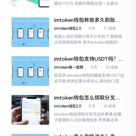
值这个行为,讲真初期我也是一头雾水,搞
不清楚状况。在安卓系统上,简单直接复
制地址便大功告成,然而到了iPhone这儿
imtoken钱包转账多久到账？
一文说清楚
imtoken钱包2.0
⋅
今天
⋅
31 阅读
我踏入玩币范畴已有不少年份了,期间用
过好些钱包软件,其中imtoken给我的整
体感受还算过得去。然而,它有个小毛病,
就是交易时,确认时间常常不太稳
imtoken钱包支持USDT吗？转
账提现全攻略
imtoken唯一官网
⋅
今天
⋅
34 阅读
如实讲,imtoken钱包的确是支持USDT这
点不假,然而切莫太早开心,其中的门道是
相当多的。好多人觉得装上了钱包就能
够随意进行转账操作,可结果要么是手续
imtoken钱包怎么领取分叉
费高得主子心疼
币？老手教你避坑
imtoken钱包2.0
⋅
今天
⋅
45 阅读
imtoken钱包领取分叉币这件事情,在圈
子里面的人讨论得相当多,然而真正弄明
白的人并没有几个。分叉币实际上就是
从原链fork出来的新的币种