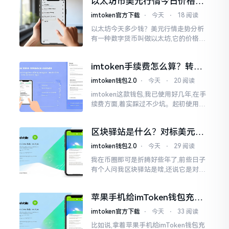
以太坊币美元行情今日价格走
这个事情
势分析，散户如何避免追涨杀
imtoken官方下载
⋅
今天
⋅
18 阅读
跌被套牢
以太坊今天多少钱？美元行情走势分析
有一种数字货币叫做以太坊,它的价格走
势那叫一个起伏不定,就如同乘坐游乐场
里的过山车一样。每一天,伴随着美元汇
imtoken手续费怎么算？转账
率出现的一点点波动
和交易所差别大了
imtoken钱包2.0
⋅
今天
⋅
20 阅读
imtoken这款钱包,我已使用好几年,在手
续费方面,着实踩过不少坑。起初使用时,
每次转账,都提心吊胆,完全不知钱究竟扣
在了何处。经后来慢慢深入研究,才终于
区块驿站是什么？对标美元的
明白
ETH到底咋回事
imtoken钱包2.0
⋅
今天
⋅
29 阅读
我在币圈那可是折腾好些年了,前些日子
有个人问我区块驿站是啥,还说它是对标
美元的ETH,说实在的,刚开始的时候我也
犯难,这词听起来可挺吓人的。之后我翻
苹果手机给imToken钱包充
找了些资料
值，这几步别搞错
imtoken官方下载
⋅
今天
⋅
33 阅读
比如说,拿着苹果手机给imToken钱包充