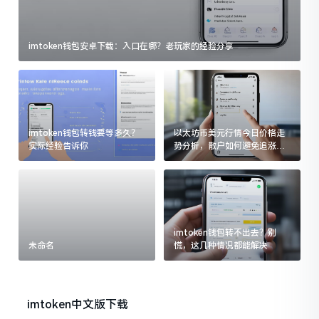
imtoken钱包安卓下载：入口在哪？老玩家的经验分享
imtoken钱包转钱要等多久？
以太坊币美元行情今日价格走
实际经验告诉你
势分析，散户如何避免追涨杀
跌被套牢
imtoken钱包转不出去？别
未命名
慌，这几种情况都能解决
imtoken中文版下载