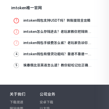
imtoken唯一官网
imtoken钱包支持USDT吗？转账提现全攻略
imtoken怎么存钱进去？老玩家教你把钱转进
钱包
imtoken钱包手续费怎么省？老玩家告诉你几
个实在招
imtoken钱包有借贷功能吗？靠谱不靠谱一文
说清楚
埃塞俄比亚英语怎么读？教你轻松记住正确发
音
关于我们
公司业务
下载渠道
安卓下载
网站地图
以太坊