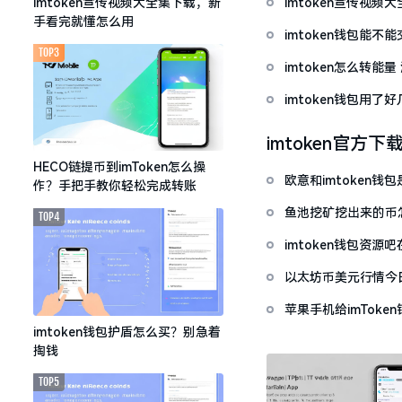
imtoken宣传视
imtoken宣传视频大全集下载，新
手看完就懂怎么用
imtoken钱包能不
TOP3
imtoken怎么转能
imtoken钱包用
imtoken官方下
HECO链提币到imToken怎么操
欧意和imtoken
作？手把手教你轻松完成转账
鱼池挖矿挖出来的币怎
TOP4
imtoken钱包资
以太坊币美元行情今
套牢
苹果手机给imTok
imtoken钱包护盾怎么买？别急着
掏钱
TOP5