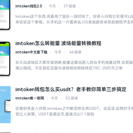
imtoken钱包2.0
⋅
今天
⋅
37 阅读
Imtoken这个东西,讲真用了蛮长一段时间了。好多人问我它究竟可
来谈谈这个事情。从手机这一介面来说,iOS系统跟安卓系统都给予支
imtoken怎么转能量 波场能量转换教程
imtoken中文版下载
⋅
今天
⋅
44 阅读
长久玩波场后大家尽皆明晰,能量这套玩意儿恰似手机电量这样,设若缺
难以做成。不论旨在实施与波场相关转账特定TRC-20代币之举
imtoken钱包怎么买usdt？老手教你简单三步搞定
imtoken唯一官网
⋅
今天
⋅
52 阅读
近期好多友人问我,imtoken之中要怎样去弄USDT。说实话,此物
些让人发懵。USDT是泰达币,跟美元以1:1挂钩