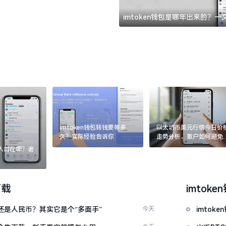
imtoken钱包是哪年出来的？
imtoken钱包转钱要等多
以太坊币美元行情今日价
久？实际经验告诉你
走势分析，散户如何避免
涨杀跌被套牢
：入口在哪？老
下载
imtoke
金还是人民币？其实它是个“多面手”
今天
imto