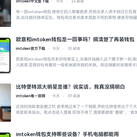
imtoken中文版下载
⋅
今天
⋅
24 阅读
有一款imtoken钱包,使用它的人数量挺多,然而众多人弄不明白它
话,此问题问得很实在。钱包和交易所原本就是不同的事物,像是存钱
欧意和imtoken钱包是一回事吗？搞清楚了再装钱包
imtoken官方下载
⋅
今天
⋅
30 阅读
欧意和imtoken钱包关系好吗事实上,当最开始踏入这个圈子那一刻
入困惑,觉得好似有着同一母体渊源所致的关联。而后随着时间推移才
比特堡特派大明星是谁？说实话，我真没搞明白
imtoken唯一官网
⋅
今天
⋅
39 阅读
近段时间刷朋友圈之时,老李甩过来了一个链接,声称比特堡弄出了个大
明星前来站台。我点击进入查看,哎呀不得了,满屏幕都是“重磅”、“首发
imtoken钱包支持哪些设备？手机电脑都能用