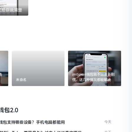
一文给你说清楚
格
imtoken钱包转不出去？别
追
未命名
慌，这几种情况都能解决
n钱包2.0
ken钱包支持哪些设备？手机电脑都能用
今天