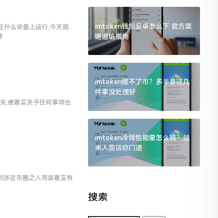
imtoken钱包安卓怎么下 官方渠
以在什么设备上运行,今天就
道避坑指南
持
imtoken提不了币？多半是这几
件事没处理好
失,便着实关乎任何事项也
imtoken冷钱包能量怎么搞？过
来人告诉你门道
对于刚涉足币圈之人而言着实有
搜索