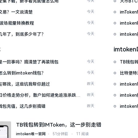
频大全集下载，新手看完就懂怎么用
今天
火币BT
能交易？一文说清楚
今天
imTo
量 波场能量转换教程
今天
imto
了好几年了，到底多少年了？
今天
imtok
载
imtok
钱包是一回事吗？搞清楚了再装钱包
今天
TB钱包转
么转到imtoken钱包？
今天
比特堡特
源吧在哪找，这些坑我帮你趟过
昨天
imtok
日价格走势分析，散户如何避免追涨杀跌被
昨天
imto
en钱包充值，这几步别搞错
昨天
imtok
TB钱包转到IMToken，这一步别走错
imtoken唯一官网
⋅
51分钟前
⋅
11 阅读