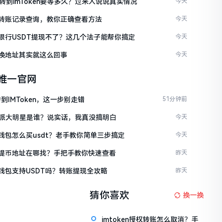
C转到imToken要等多久？过来人说说真实情况
今天
ken转账记录查询，教你正确查看方法
今天
ken银行USDT提现不了？这几个法子能帮你搞定
今天
en换地址其实就这么回事
今天
en唯一官网
到IMToken，这一步别走错
51分钟前
派大明星是谁？说实话，我真没搞明白
今天
en钱包怎么买usdt？老手教你简单三步搞定
今天
ken提币地址在哪找？手把手教你快速查看
昨天
en钱包支持USDT吗？转账提现全攻略
昨天
猜你喜欢
换一换
imtoken授权转账怎么取消？手