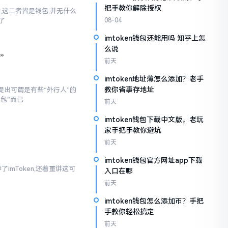
把手教你解除授权
话,这二者皆是钱包,并无什么
了
08-04
imtoken钱包还能用吗 知乎上怎
么说
”
前天
imtoken地址薄怎么添加？老手
教你省事存地址
提出可谓是有些“外行人”的
钱包”而已
前天
imtoken钱包下载中文版，老玩
家手把手教你避坑
前天
imtoken钱包官方网址app下载
imToken,还着重讲这可
入口在哪
前天
imtoken钱包怎么添加币？手把
手教你轻松搞定
前天