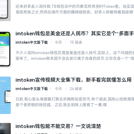
近来好多友人询问我,TB钱包当中的币要怎样弄至IMToken里。说实
高低贵贱之分,然而在操作方面的确得细致些。好多人转着转着就迷糊
imtoken钱包是美金还是人民币？其实它是个“多面手
imtoken中文版下载
⋅
今天
⋅
15 阅读
不少人询问imtoken钱包究竟是美金还是人民币,实际上，这个问题的
意味了。imtoken根本就不会去发行属于自身的货币,它仅仅是一个“
imtoken宣传视频大全集下载，新手看完就懂怎么用
imtoken中文版下载
⋅
今天
⋅
24 阅读
日前,我心里头琢磨着打算去折腾那加密货币,有个朋友,就热心给我推荐了
是个老资格的钱包哩。之后,我去到网上搜索了一番,嘿
imtoken钱包能不能交易？一文说清楚