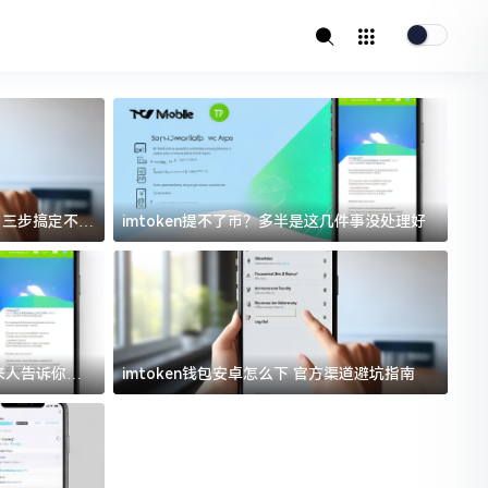
址？三步搞定不踩
imtoken提不了币？多半是这几件事没处理好
i
过来人告诉你门
imtoken钱包安卓怎么下 官方渠道避坑指南