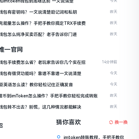
en和imtoken钱包到底啥区别 一文说清楚
今天
ken钱包有密钥吗？一文说清楚助记词和私钥
昨天
ken充能量怎么操作？手把手教你搞定TRX手续费
昨天
ken钱包怎么纯净买卖匹配？老手告诉你门道
昨天
en唯一官网
ken钱包手续费怎么省？老玩家告诉你几个实在招
14分钟前
ken钱包有借贷功能吗？靠谱不靠谱一文说清楚
今天
亚英语怎么读？教你轻松记住正确发音
今天
链提币到imToken怎么操作？手把手教你轻松完成转账
昨天
ken钱包转不出去？别慌，这几种情况都能解决
昨天
猜你喜欢
换一换
招
imtoken转账教程，手把手教你