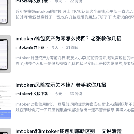
imtoken中文版下载
⋅
今天
⋅
22 阅读
近期在捣鼓imtoken的时候,遇上了KYC认证这个事情,心里头一直
长时间?我四处查找了一番,也向几位玩币的朋友打听了下,大家说的都
imtoken钱包资产为零怎么找回？老张教你几招
imtoken官方下载
⋅
今天
⋅
21 阅读
imtoken钱包资产为零前几日,我友人小李,忙忙慌慌来找我,言说他的i
零了,他整个人那一刻俱都懵掉了,此种状况实际上是较为常见的,莫要
imtoken风险提示关不掉？老手教你几招
imtoken中文版下载
⋅
今天
⋅
33 阅读
imtoken此物使用时长一旦增加,风险提示弹窗实在是让人感到厌烦
触它那时候,每一回开展转账操作,都会蹦出一连串警告信息,弄得人心
imtoken和imtoken钱包到底啥区别 一文说清楚