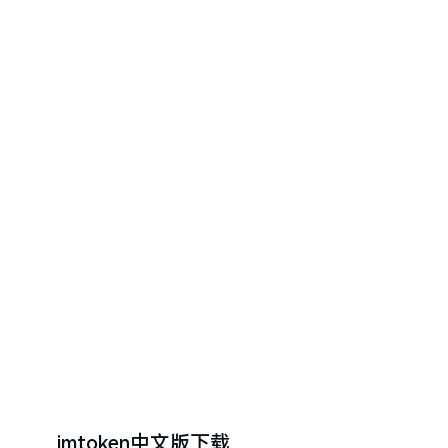
imtoken中文版下载