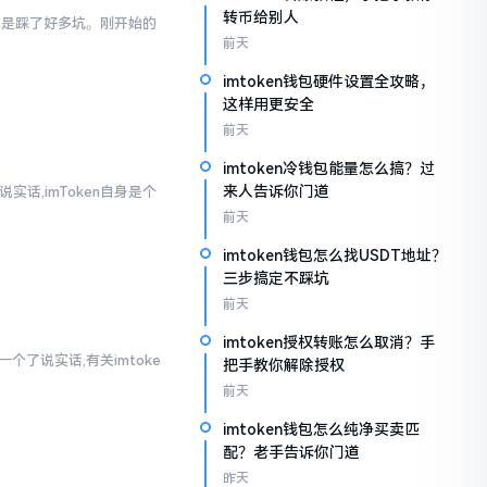
转币给别人
真的是踩了好多坑。刚开始的
前天
imtoken钱包硬件设置全攻略，
这样用更安全
前天
imtoken冷钱包能量怎么搞？过
来人告诉你门道
实话,imToken自身是个
前天
imtoken钱包怎么找USDT地址？
三步搞定不踩坑
前天
imtoken授权转账怎么取消？手
个了说实话,有关imtoke
把手教你解除授权
前天
imtoken钱包怎么纯净买卖匹
配？老手告诉你门道
昨天