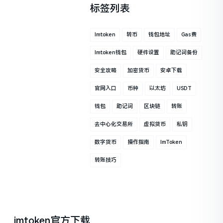
标签列表
Imtoken
转币
钱包地址
Gas费
Imtoken钱包
硬件设置
助记词备份
安全攻略
加密货币
安卓下载
官网入口
币种
以太坊
USDT
钱包
助记词
区块链
转账
去中心化交易所
虚拟货币
私钥
数字货币
操作指南
ImToken
转账技巧
imtoken官方下载