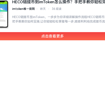
HECO链提币到imToken怎么操作？手把手教你轻松
imtoken唯一官网
⋅
昨天
⋅
36 阅读
HECO链提币至imToken，一步步为你详细讲解操作流程HECO链将币提
把手教教你如何实操,让你轻轻松松掌握每一步,顺顺利利地完成提币
点击查看更多