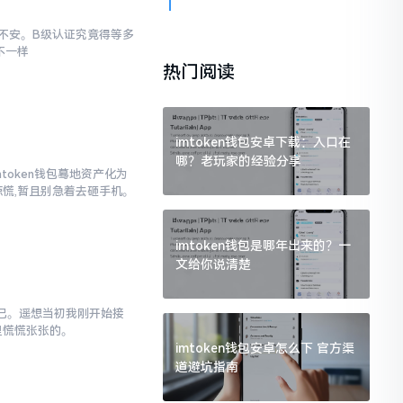
忐忑不安。B级认证究竟得等多
不一样
热门阅读
imtoken钱包安卓下载：入口在
哪？老玩家的经验分享
mtoken钱包蓦地资产化为
惊慌,暂且别急着去砸手机。
imtoken钱包是哪年出来的？一
文给你说清楚
不已。遥想当初我刚开始接
里慌慌张张的。
imtoken钱包安卓怎么下 官方渠
道避坑指南