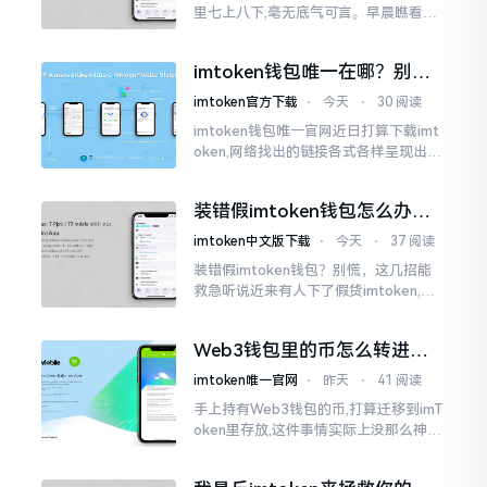
里七上八下,毫无底气可言。早晨瞧看之
际还是一片通红之色,展现出良好的态势,
然而到了下午,那颜色刹那间就改变了,绿
imtoken钱包唯一在哪？别乱
得让人心里直冒慌意。
点，小心假网站
imtoken官方下载
⋅
今天
⋅
30 阅读
imtoken钱包唯一官网近日打算下载imt
oken,网络找出的链接各式各样呈现出乱
糟糟的状态,瞅着都好像是那么一股正确
的样子,然而真的敢于点击一下吗?内心一
装错假imtoken钱包怎么办？
直忐忑不安。我折腾了好些日子
别慌，快卸载，这几招能救急
imtoken中文版下载
⋅
今天
⋅
37 阅读
装错假imtoken钱包？别慌，这几招能
救急听说近来有人下了假货imtoken,心
里必然怦怦一跳。这事物看起来如真品
一式,图标、名字皆仿得极像,然而其中全
Web3钱包里的币怎么转进
是陷阱。
imToken？别慌，三步搞定
imtoken唯一官网
⋅
昨天
⋅
41 阅读
手上持有Web3钱包的币,打算迁移到imT
oken里存放,这件事情实际上没那么神秘
莫测。好多人一听闻“跨链”、“转账”就
心生畏惧,担心转错链导致币消失不见