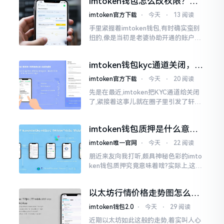
imtoken钱包怎么改权限？老
上就是给资产增添一道保障
用户手把手教你换主人
imtoken官方下载
⋅
今天
⋅
13 阅读
手里紧握着imtoken钱包,有时确实蛮别
扭的,像是当初是老婆协助开通的账户呢,
如今想要自行掌控权力,又或者公司账户
打算更换法定代表人
imtoken钱包kyc通道关闭，你
的资产咋办？
imtoken官方下载
⋅
今天
⋅
20 阅读
先是在最近,imtoken把KYC通道给关闭
了,紧接着这事儿就在圈子里引发了轩然
大波。一大批人的第一反应是全然懵掉,
心里想着钱包它还能不能继续使用?
imtoken钱包质押是什么意
思？一文讲透
imtoken唯一官网
⋅
今天
⋅
22 阅读
朋近来友向我打听,颇具神秘色彩的imto
ken钱包质押究竟意味着啥?实际上,这一
过程的本质也就是,你把手中原来有的币
交付安排给协议展开特殊处理
以太坊行情价格走势图怎么看
才不亏钱
imtoken钱包2.0
⋅
今天
⋅
29 阅读
近期以太坊如此这般的走势,着实叫人心