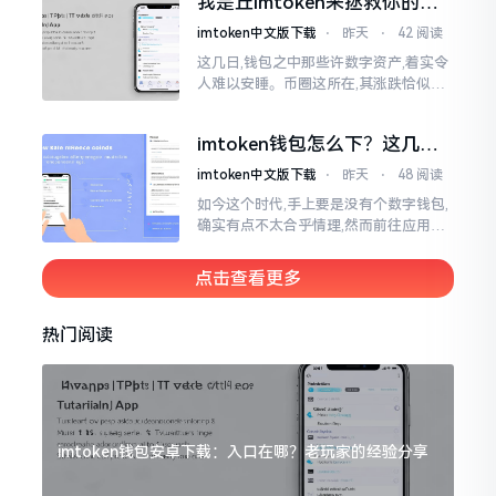
我是丘imtoken来拯救你的钱
包
imtoken中文版下载
⋅
昨天
⋅
42 阅读
这几日,钱包之中那些许数字资产,着实令
人难以安睡。币圈这所在,其涨跌恰似翻
书那般迅速,昨日尚呈飘红之态，今日已
然绿得人心慌慌。众多人手中紧握着一
imtoken钱包怎么下？这几种
堆币
靠谱路子别走歪
imtoken中文版下载
⋅
昨天
⋅
48 阅读
如今这个时代,手上要是没有个数字钱包,
确实有点不太合乎情理,然而前往应用商
店搜索“imtoken”,呈现出来的结果各式
各样,实在是让人头疼不已。有些看起来
点击查看更多
似乎相似
热门阅读
imtoken钱包安卓下载：入口在哪？老玩家的经验分享