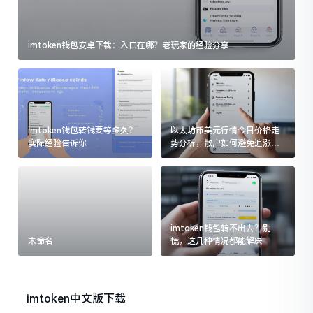
imtoken钱包安卓下载：入口在哪？老玩家的经验分享
imtoken钱包转钱要等多久？
以太坊币美元行情今日价格走
实际经验告诉你
势分析，散户如何避免追涨杀
跌被套牢
imtoken钱包转不出去？别
未命名
慌，这几种情况都能解决
imtoken中文版下载