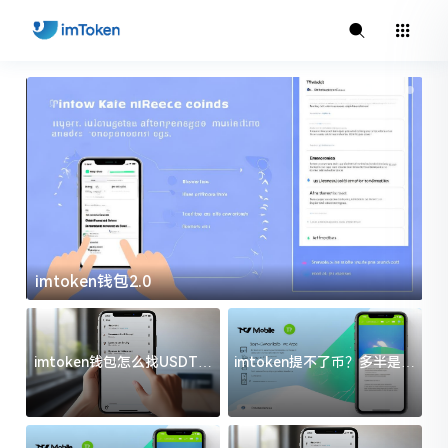
imtoken官方下载
i
imtoken钱包怎么找USDT地
imtoken提不了币？多半是这
址？三步搞定不踩坑
几件事没处理好