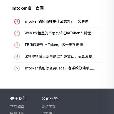
imtoken唯一官网
imtoken钱包质押是什么意思？一文讲透
Web3钱包里的币怎么转进imToken？别慌，
三步搞定
TB钱包转到IMToken，这一步别走错
比特堡特派大明星是谁？说实话，我真没搞明
白
imtoken钱包怎么买usdt？老手教你简单三步
搞定
关于我们
公司业务
下载渠道
安卓下载
网站地图
以太坊