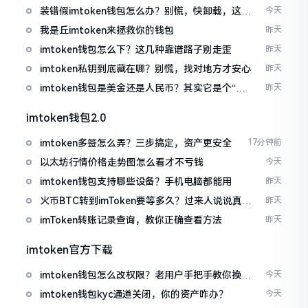
装错假imtoken钱包怎么办？别慌，快卸载，这几
今天
招能救急
我是丘imtoken来拯救你的钱包
昨天
imtoken钱包怎么下？这几种靠谱路子别走歪
昨天
imtoken私钥到底藏在哪？别慌，找对地方才安心
昨天
imtoken钱包是美金还是人民币？其实它是个“多
昨天
面手”
imtoken钱包2.0
imtoken多签怎么弄？三步搞定，资产更安全
17分钟前
以太坊行情价格走势图怎么看才不亏钱
今天
imtoken钱包支持哪些设备？手机电脑都能用
昨天
火币BTC转到imToken要等多久？过来人说说真实
昨天
情况
imToken转账记录查询，教你正确查看方法
昨天
imtoken官方下载
imtoken钱包怎么改权限？老用户手把手教你换主
今天
人
imtoken钱包kyc通道关闭，你的资产咋办？
今天