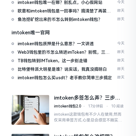
imtoken钱包唯一在哪？别乱点，小心假网站
今天
欧意和imtoken钱包是一回事吗？搞清楚了再装钱
昨天
包
鱼池挖矿挖出来的币怎么转到imtoken钱包？
昨天
imtoken唯一官网
imtoken钱包质押是什么意思？一文讲透
今天
Web3钱包里的币怎么转进imToken？别慌，三步
昨天
搞定
TB钱包转到IMToken，这一步别走错
昨天
比特堡特派大明星是谁？说实话，我真没搞明白
昨天
imtoken钱包怎么买usdt？老手教你简单三步搞定
昨天
imtoken多签怎么弄？三步搞
定，资产更安全
imtoken钱包2.0
⋅
17分钟前
⋅
10 阅读
imtoken这款钱包有不少人在使用,然而
仅采用单签方式,心里总会感觉不踏实。
要是手机不慎丢失、私钥意外泄露,那就
真如同处于全然暴露状态了。多签实际