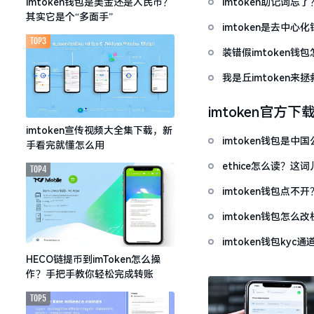
imtoken助记词
imtoken钱包是美金还是人民币？
其实它是个“多面手”
imtoken是去中
TOP3
装错假imtoken
我是丘imtoken来
imtoken官方下
imtoken宣传视频大全集下载，新
imtoken钱包是
手看完就懂怎么用
ethice怎么读？
TOP4
imtoken钱包点
imtoken钱包怎
imtoken钱包ky
HECO链提币到imToken怎么操
作？手把手教你轻松完成转账
TOP5