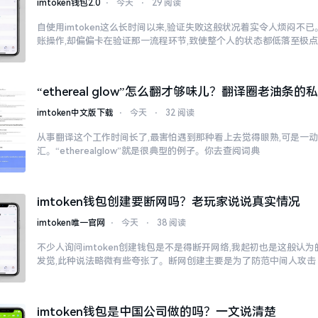
imtoken钱包2.0
⋅
今天
⋅
29 阅读
自使用imtoken这么长时间以来,验证失败这般状况着实令人烦闷不
账操作,却偏偏卡在验证那一流程环节,致使整个人的状态都低落至极
“ethereal glow”怎么翻才够味儿？翻译圈老油条的
imtoken中文版下载
⋅
今天
⋅
32 阅读
从事翻译这个工作时间长了,最害怕遇到那种看上去觉得眼熟,可是一
汇。“etherealglow”就是很典型的例子。你去查阅词典
imtoken钱包创建要断网吗？老玩家说说真实情况
imtoken唯一官网
⋅
今天
⋅
38 阅读
不少人询问imtoken创建钱包是不是得断开网络,我起初也是这般认
发觉,此种说法略微有些夸张了。断网创建主要是为了防范中间人攻击
imtoken钱包是中国公司做的吗？一文说清楚