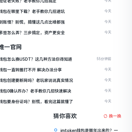
ken验证老失败？老手教你几招搞定
今天
ken钱包在哪里下载？老手教你几招避坑
今天
ken到账慢？别慌，搞懂这几点比啥都强
今天
ken多签怎么弄？三步搞定，资产更安全
今天
en唯一官网
en钱包怎么换USDT？这几种方法你得知道
55分钟前
en钱包一直转圈打不开 解决办法分享
今天
ken钱包创建要断网吗？老玩家说说真实情况
今天
ken钱包0确认咋办？老手教你几招快速解决
今天
ken钱包要身份证吗？别慌，看完这篇就懂了
今天
猜你喜欢
换一换
imtoken钱包是哪年出来的？一