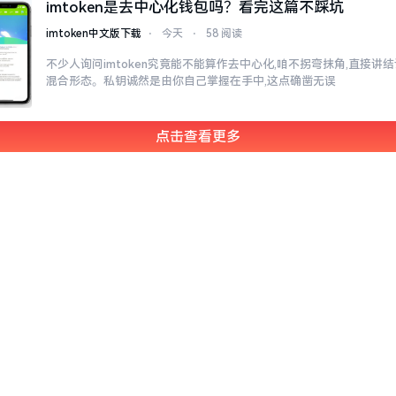
imtoken是去中心化钱包吗？看完这篇不踩坑
imtoken中文版下载
⋅
今天
⋅
58 阅读
不少人询问imtoken究竟能不能算作去中心化,咱不拐弯抹角,直接讲结
混合形态。私钥诚然是由你自己掌握在手中,这点确凿无误
点击查看更多