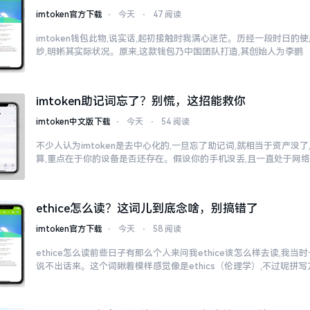
imtoken官方下载
⋅
今天
⋅
47 阅读
imtoken钱包此物,说实话,起初接触时我满心迷茫。历经一段时日的
纱,明晰其实际状况。原来,这款钱包乃中国团队打造,其创始人为李鹏
imtoken助记词忘了？别慌，这招能救你
imtoken中文版下载
⋅
今天
⋅
54 阅读
不少人认为imtoken是去中心化的,一旦忘了助记词,就相当于资产没
算,重点在于你的设备是否还存在。假设你的手机没丢,且一直处于网
ethice怎么读？这词儿到底念啥，别搞错了
imtoken官方下载
⋅
今天
⋅
58 阅读
ethice怎么读前些日子有那么个人来问我ethice该怎么样去读,我
说不出话来。这个词瞅着模样感觉像是ethics（伦理学）,不过呢拼