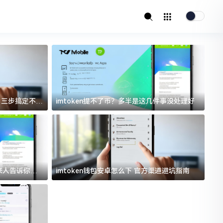
址？三步搞定不踩
imtoken提不了币？多半是这几件事没处理好
i
过来人告诉你门
imtoken钱包安卓怎么下 官方渠道避坑指南