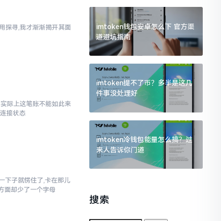
imtoken钱包安卓怎么下 官方渠
使用探寻,我才渐渐揭开其面
道避坑指南
imtoken提不了币？多半是这几
件事没处理好
了,实际上这笔账不能如此来
络连接状态
imtoken冷钱包能量怎么搞？过
来人告诉你门道
当时一下子就愣住了,卡在那儿
写方面却少了一个字母
搜索