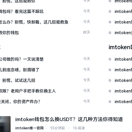
忘了？别慌，这招能救你
今天
imto
心化钱包吗？看完这篇不踩坑
今天
imto
钱包怎么办？别慌，快卸载，这几招能救急
今天
imto
拯救你的钱包
昨天
imto
载
imtok
中国公司做的吗？一文说清楚
今天
imtok
这词儿到底念啥，别搞错了
今天
imtok
不开？别慌，试试这几招
今天
imto
么改权限？老用户手把手教你换主人
今天
imto
c通道关闭，你的资产咋办？
今天
imto
imtoken钱包怎么换USDT？这几种方法你得知道
imtoken唯一官网
⋅
55分钟前
⋅
16 阅读