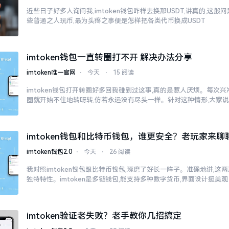
近些日子好多人询问我,imtoken钱包咋样去换那USDT,讲真的,这
些普通之人玩币,最为头疼之事便是怎样把各类代币换成USDT
imtoken钱包一直转圈打不开 解决办法分享
imtoken唯一官网
⋅
今天
⋅
15 阅读
imtoken钱包打开转圈好多回我碰到过这事,真的是惹人厌烦。每次兴冲冲
圈就开始不住地转呀转,仿若永远没有尽头一样。针对这种情形,大家
imtoken钱包和比特币钱包，谁更安全？老玩家来聊
imtoken钱包2.0
⋅
今天
⋅
26 阅读
我对照imtoken钱包跟比特币钱包,琢磨了好长一阵子。准确地讲,这
独特特性。imtoken是多链钱包,能支持多种数字货币,界面设计挺美观
imtoken验证老失败？老手教你几招搞定