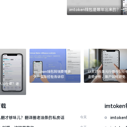
imtoken钱包是哪年出来的？
imtoken钱包转钱要等多
以太坊币美元行情今日价
久？实际经验告诉你
走势分析，散户如何避免
涨杀跌被套牢
：入口在哪？老
下载
imtoke
ow”怎么翻才够味儿？翻译圈老油条的私房话
今天
imto